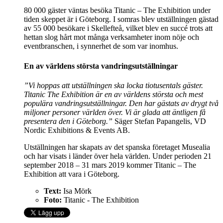
80 000 gäster väntas besöka Titanic – The Exhibition under
tiden skeppet är i Göteborg. I somras blev utställningen gästad
av 55 000 besökare i Skellefteå, vilket blev en succé trots att
hettan slog hårt mot många verksamheter inom nöje och
eventbranschen, i synnerhet de som var inomhus.
En av världens största vandringsutställningar
”Vi hoppas att utställningen ska locka tiotusentals gäster.
Titanic The Exhibition är en av världens största och mest
populära vandringsutställningar. Den har gästats av drygt två
miljoner personer världen över. Vi är glada att äntligen få
presentera den i Göteborg.”
Säger Stefan Papangelis, VD
Nordic Exhibitions & Events AB.
Utställningen har skapats av det spanska företaget Musealia
och har visats i länder över hela världen. Under perioden 21
september 2018 – 31 mars 2019 kommer Titanic – The
Exhibition att vara i Göteborg.
Text:
Isa Mörk
Foto:
Titanic - The Exhibition