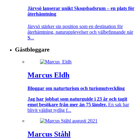
Järvsö lanserar unikt Skogsbadsrum – en plats för
återhämtning
Järvsö stärker sin position som en destination för
återhämtning, naturupplevelser och välbefinnande när
S
...
Gästbloggare
Marcus Eldh
Bloggar om naturturism och turismutveckling
Jag har jobbat som naturguide i 23 år och tagit
emot besökare från mer än 75 länder.
En sak har
blivit väldigt tydlig f...
Marcus Ståhl