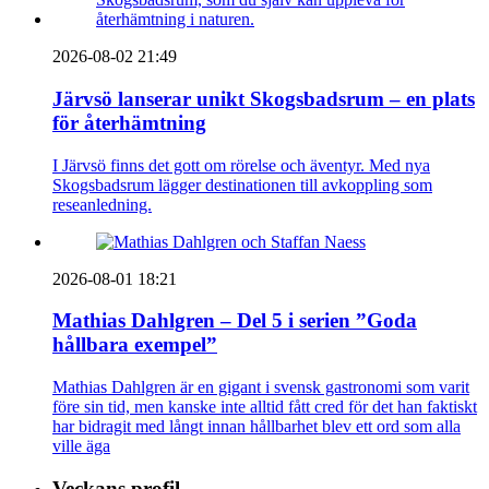
2026-08-02 21:49
Järvsö lanserar unikt Skogsbadsrum – en plats
för återhämtning
I Järvsö finns det gott om rörelse och äventyr. Med nya
Skogsbadsrum lägger destinationen till avkoppling som
reseanledning.
2026-08-01 18:21
Mathias Dahlgren – Del 5 i serien ”Goda
hållbara exempel”
Mathias Dahlgren är en gigant i svensk gastronomi som varit
före sin tid, men kanske inte alltid fått cred för det han faktiskt
har bidragit med långt innan hållbarhet blev ett ord som alla
ville äga
Veckans profil