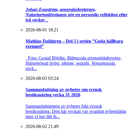
Johan Engström, generalsekreterare,
Naturturismföretagen gör en personlig reflektion efter
två veckor
...
2026-08-01 18:21
Mathias Dahlgren – Del 5 i serien ”Goda hållbara
exempel”
Foto: Gustaf Björlin.
Blåmussla aromatiskdressing,
Hängmörad öring, sikrom, wasabi, Venusmussla,
sock
...
2026-08-03 03:24
Sammanfattning av nyheter om svensk
besöksnäring vecka 31 2026
Sammanfattningen av nyheter från svensk
besöksnäring. Den här veckan var ovanligt nyhetsfattig
men vi har fått ih...
2026-08-02 21:49