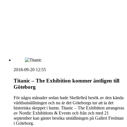
Sammanfattning av nyheter om svensk besöksnäring
vecka 20 2026
HOUSE OF PEOPLE söker MICE säljare och
Bokning & Säljkoordinator
RSS
Prenumerera på nyhetsbrevet
2018-09-20 12:55
Titanic – The Exhibition kommer äntligen till
Göteborg
För några månader sedan hade Skellefteå besök av den kända
världsutställningen och nu är det Göteborgs tur att ta det
historiska skeppet i hamn. Titanic – The Exhibition arrangeras
av Nordic Exhibitions & Events och från och med 21
september kan gäster besöka utställningen på Galleri Fredstan
i Göteborg.