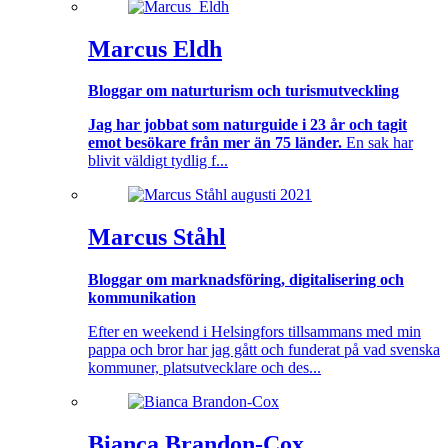
Marcus Eldh
Bloggar om naturturism och turismutveckling
Jag har jobbat som naturguide i 23 år och tagit
emot besökare från mer än 75 länder.
En sak har
blivit väldigt tydlig f...
Marcus Ståhl
Bloggar om marknadsföring, digitalisering och
kommunikation
Efter en weekend i Helsingfors tillsammans med min
pappa och bror har jag gått och funderat på vad svenska
kommuner, platsutvecklare och des...
Bianca Brandon-Cox