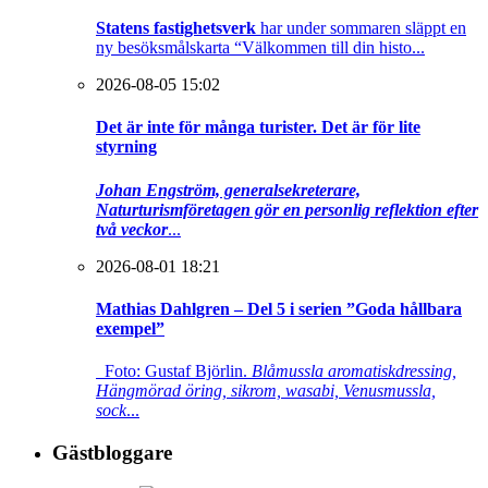
Statens fastighetsverk
har under sommaren släppt en
ny besöksmålskarta “Välkommen till din histo...
2026-08-05 15:02
Det är inte för många turister. Det är för lite
styrning
Johan Engström, generalsekreterare,
Naturturismföretagen gör en personlig reflektion efter
två veckor
...
2026-08-01 18:21
Mathias Dahlgren – Del 5 i serien ”Goda hållbara
exempel”
Foto: Gustaf Björlin.
Blåmussla aromatiskdressing,
Hängmörad öring, sikrom, wasabi, Venusmussla,
sock
...
Gästbloggare