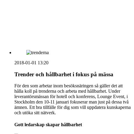
HOUSE OF PEOPLE söker MICE säljare och
Bokning & Säljkoordinator
RSS
Prenumerera på nyhetsbrevet
2018-01-01 13:20
Trender och hållbarhet i fokus på mässa
För den som arbetar inom besöksnäringen så gäller det att
hålla koll på trenderna och arbeta med hållbarhet. Under
leverantörsmässan för hotell och konferens, Lounge Event, i
Stockholm den 10-11 januari fokuserar man just på dessa två
ämnen. Ett bra tillfälle för dig som vill uppdatera kunskaperna
och utöka sitt nätverk.
Gott ledarskap skapar hållbarhet