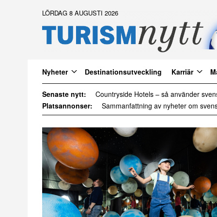
LÖRDAG 8 AUGUSTI 2026
Nyheter
Destinationsutveckling
Karriär
M
Senaste nytt:
Daftöland investerar 9 miljoner i ny att
Platsannonser: