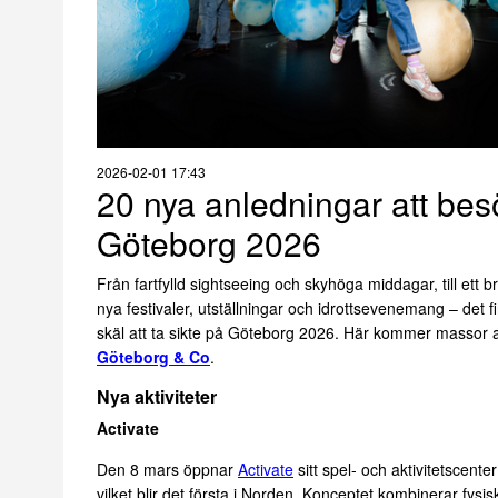
2026-02-01 17:43
20 nya anledningar att be
Göteborg 2026
Från fartfylld sightseeing och skyhöga middagar, till ett b
nya festivaler, utställningar och idrottsevenemang – det f
skäl att ta sikte på Göteborg 2026. Här kommer massor a
Göteborg & Co
.
Nya aktiviteter
Activate
Den 8 mars öppnar
Activate
sitt spel- och aktivitetscente
vilket blir det första i Norden. Konceptet kombinerar fysisk