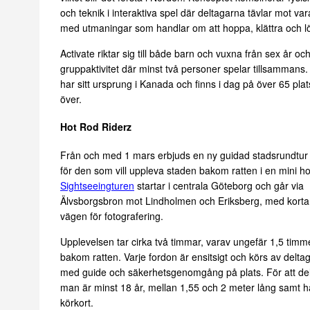
och teknik i interaktiva spel där deltagarna tävlar mot var
med utmaningar som handlar om att hoppa, klättra och l
Activate riktar sig till både barn och vuxna från sex år oc
gruppaktivitet där minst två personer spelar tillsammans
har sitt ursprung i Kanada och finns i dag på över 65 pla
över.
Hot Rod Riderz
Från och med 1 mars erbjuds en ny guidad stadsrundtur
för den som vill uppleva staden bakom ratten i en mini ho
Sightseeingturen
startar i centrala Göteborg och går via
Älvsborgsbron mot Lindholmen och Eriksberg, med korta
vägen för fotografering.
Upplevelsen tar cirka två timmar, varav ungefär 1,5 timme
bakom ratten. Varje fordon är ensitsigt och körs av deltag
med guide och säkerhetsgenomgång på plats. För att delt
man är minst 18 år, mellan 1,55 och 2 meter lång samt har 
körkort.