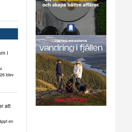
sm i
nu
026 blev
r att
äppt en