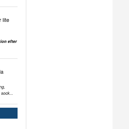
 lite
ion efter
da
ng,
 sock
...