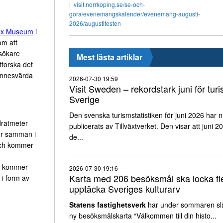
visit.norrkoping.se/se-och-
gora/evenemangskalender/evenemang-augusti-
2026/augustifesten
ox Museum
i
om att
esökare
Mest lästa artiklar
tforska det
minnesvärda
2026-07-30 19:59
Visit Sweden – rekordstark juni för turi
Sverige
Den svenska turismstatistiken för juni 2026 har 
dratmeter
publicerats av Tillväxtverket. Den visar att juni 2
ter samman i
de...
och kommer
na kommer
2026-07-30 19:16
Karta med 206 besöksmål ska locka fle
 i form av
upptäcka Sveriges kulturarv
Statens fastighetsverk
har under sommaren sl
ny besöksmålskarta “Välkommen till din histo...