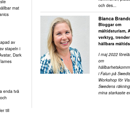
ste
och des...
hållbar mat
anics
Bianca Brand
Bloggar om
måltidsturism, A
verktyg, trende
skapad av
hållbara måltid
v stapeln i
I maj 2022 förelä
Avatar, Dark
om
Flames
hållbarhetskomm
i Falun på Swedi
Workshop för Visi
Swedens räkning.
na enda två
mina starkaste 
 och
 till