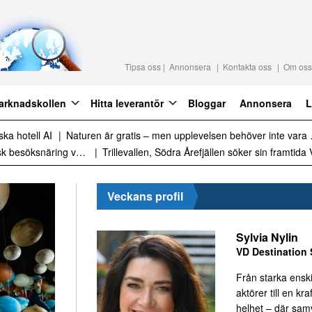
Tipsa oss
Annonsera
Kontakta oss
Om oss
arknadskollen
Hitta leverantör
Bloggar
Annonsera
L
raktion 2027
Det är inte för många turister. Det är för lite styrning
Sammanfattning av nyheter om svensk besöksnäring vecka 28 2026
Veckans profil
Sylvia Nylin
VD Destination 
Från starka ensk
aktörer till en kraf
helhet – där sa