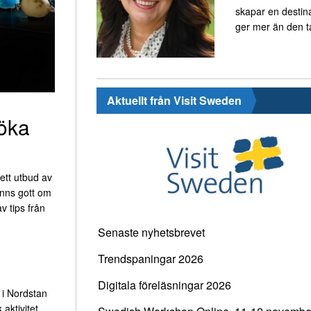
skapar en destin
ger mer än den t
Aktuellt från Visit Sweden
söka
rett utbud av
inns gott om
v tips från
Senaste nyhetsbrevet
Trendspaningar 2026
Digitala föreläsningar 2026
r i Nordstan
 aktivitet