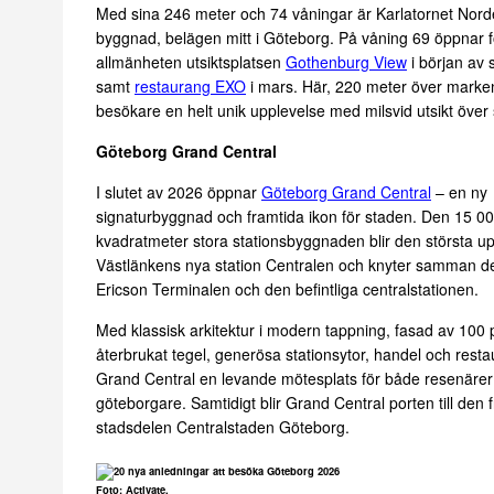
Med sina 246 meter och 74 våningar är Karlatornet Nor
byggnad, belägen mitt i Göteborg. På våning 69 öppnar f
allmänheten utsiktsplatsen
Gothenburg View
i början av
samt
restaurang EXO
i mars. Här, 220 meter över marken
besökare en helt unik upplevelse med milsvid utsikt över
Göteborg Grand Central
I slutet av 2026 öppnar
Göteborg Grand Central
– en ny
signaturbyggnad och framtida ikon för staden. Den 15 0
kvadratmeter stora stationsbyggnaden blir den största up
Västlänkens nya station Centralen och knyter samman d
Ericson Terminalen och den befintliga centralstationen.
Med klassisk arkitektur i modern tappning, fasad av 100 
återbrukat tegel, generösa stationsytor, handel och resta
Grand Central en levande mötesplats för både resenärer
göteborgare. Samtidigt blir Grand Central porten till de
stadsdelen Centralstaden Göteborg.
Foto: Activate.