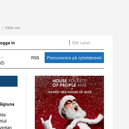
Träffa oss
ogga in
RSS
Prenumerera på nyhetsbrevet
Sammanfattning av nyheter om svensk besöksnäring vecka 27 2026
Sigtuna
ilda
tfull
mverkan