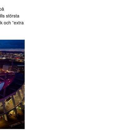
på
ls största
k och ”extra