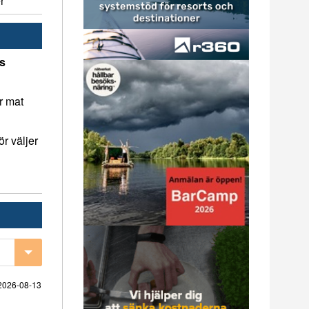
r
ns
r mat
r väljer
2026-08-13