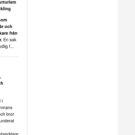
urturism
kling
 som
 år och
kare från
r.
En sak
dlig f...
,
ch
 i
sammans
ch bror
funderat
tvecklare