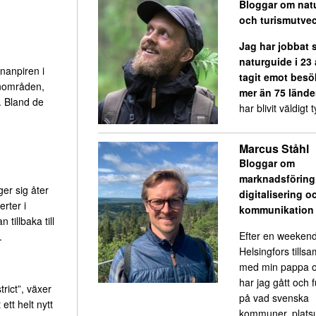
Bloggar om nat
och turismutvec
Jag har jobbat
naturguide i 23
nanpiren i
tagit emot besö
enområden,
mer än 75 lände
n. Bland de
har blivit väldigt ty
Marcus Ståhl
Bloggar om
marknadsföring
er sig åter
digitalisering o
rter i
kommunikation
illbaka till
Efter en weekend
.
Helsingfors till
med min pappa o
har jag gått och 
rict”, växer
på vad svenska
tt helt nytt
kommuner, platsu