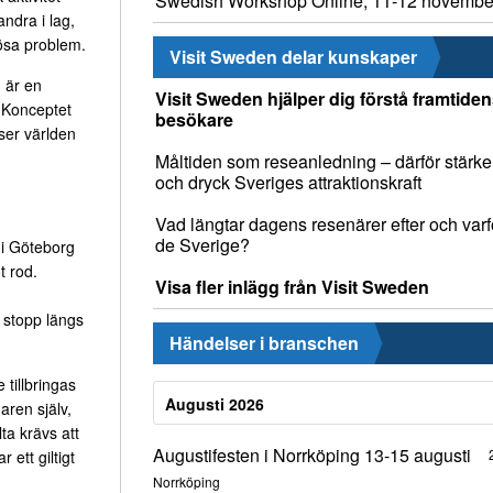
Swedish Workshop Online, 11-12 novembe
andra i lag,
ösa problem.
Visit Sweden delar kunskaper
h är en
Visit Sweden hjälper dig förstå framtide
. Konceptet
besökare
tser världen
Måltiden som reseanledning – därför stärke
och dryck Sveriges attraktionskraft
Vad längtar dagens resenärer efter och varfö
de Sverige?
 i Göteborg
t rod.
Visa fler inlägg från Visit Sweden
 stopp längs
Händelser i branschen
 tillbringas
Augusti 2026
aren själv,
a krävs att
Augustifesten i Norrköping 13-15 augusti
ett giltigt
Norrköping