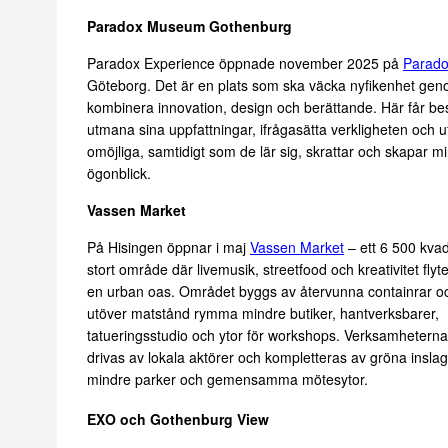
Paradox Museum Gothenburg
Paradox Experience öppnade november 2025 på
Parad
Göteborg. Det är en plats som ska väcka nyfikenhet gen
kombinera innovation, design och berättande. Här får b
utmana sina uppfattningar, ifrågasätta verkligheten och u
omöjliga, samtidigt som de lär sig, skrattar och skapar 
ögonblick.
Vassen Market
På Hisingen öppnar i maj
Vassen Market
– ett 6 500 kva
stort område där livemusik, streetfood och kreativitet fly
en urban oas. Området byggs av återvunna containrar 
utöver matstånd rymma mindre butiker, hantverksbarer,
tatueringsstudio och ytor för workshops. Verksamheter
drivas av lokala aktörer och kompletteras av gröna inslag
mindre parker och gemensamma mötesytor.
EXO och Gothenburg View