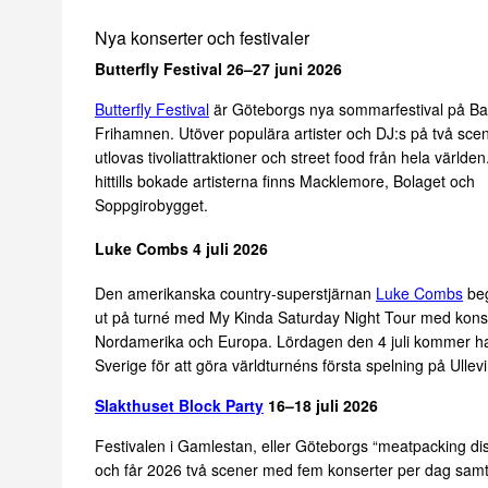
Nya konserter och festivaler
Butterfly Festival 26–27 juni 2026
Butterfly Festival
är Göteborgs nya sommarfestival på Ba
Frihamnen. Utöver populära artister och DJ:s på två sc
utlovas tivoliattraktioner och street food från hela världe
hittills bokade artisterna finns Macklemore, Bolaget och
Soppgirobygget.
Luke Combs 4 juli 2026
Den amerikanska country-superstjärnan
Luke Combs
beg
ut på turné med My Kinda Saturday Night Tour med konse
Nordamerika och Europa. Lördagen den 4 juli kommer han t
Sverige för att göra världturnéns första spelning på Ullevi
Slakthuset Block Party
16–18 juli 2026
Festivalen i Gamlestan, eller Göteborgs “meatpacking dist
och får 2026 två scener med fem konserter per dag samt e