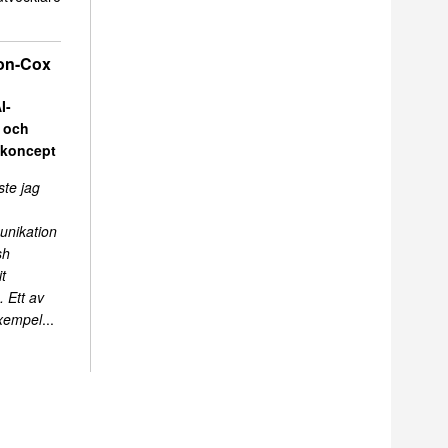
on-Cox
I-
r och
skoncept
ste jag
unikation
sh
t
 Ett av
exempel
...