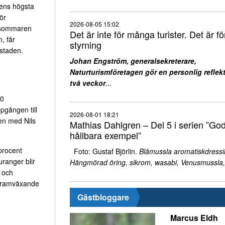
dens högsta
ör
2026-08-05 15:02
 sommaren
Det är inte för många turister. Det är för
, får
styrning
 staden.
Johan Engström, generalsekreterare,
Naturturismföretagen gör en personlig reflekt
två veckor
...
00
pgången till
2026-08-01 18:21
en med Nils
Mathias Dahlgren – Del 5 i serien ”Go
hållbara exempel”
procent
Foto: Gustaf Björlin.
Blåmussla aromatiskdressi
uranger blir
Hängmörad öring, sikrom, wasabi, Venusmussla,
 och
n framväxande
Gästbloggare
Marcus Eldh