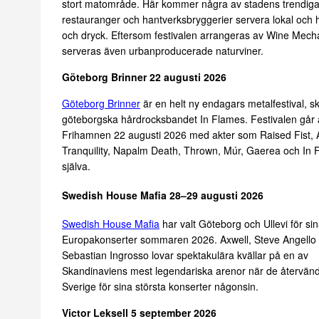
stort matområde. Här kommer några av stadens trendiga
restauranger och hantverksbryggerier servera lokal och 
och dryck. Eftersom festivalen arrangeras av Wine Mech
serveras även urbanproducerade naturviner.
Göteborg Brinner 22 augusti 2026
Göteborg Brinner
är en helt ny endagars metalfestival, 
göteborgska hårdrocksbandet In Flames. Festivalen går a
Frihamnen 22 augusti 2026 med akter som Raised Fist, 
Tranquility, Napalm Death, Thrown, Múr, Gaerea och In 
själva.
Swedish House Mafia 28–29 augusti 2026
Swedish House Mafia
har valt Göteborg och Ullevi för si
Europakonserter sommaren 2026. Axwell, Steve Angello
Sebastian Ingrosso lovar spektakulära kvällar på en av
Skandinaviens mest legendariska arenor när de återvänder
Sverige för sina största konserter någonsin.
Victor Leksell 5 september 2026