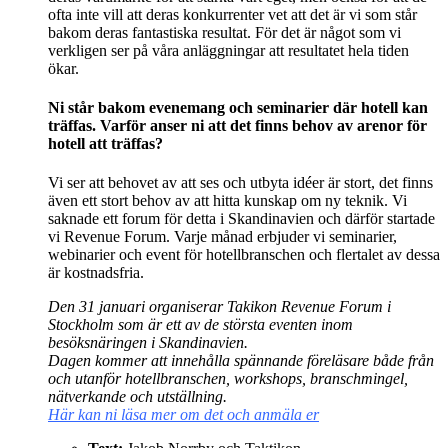
ofta inte vill att deras konkurrenter vet att det är vi som står
bakom deras fantastiska resultat. För det är något som vi
verkligen ser på våra anläggningar att resultatet hela tiden
ökar.
Ni står bakom evenemang och seminarier där hotell kan
träffas. Varför anser ni att det finns behov av arenor för
hotell att träffas?
Vi ser att behovet av att ses och utbyta idéer är stort, det finns
även ett stort behov av att hitta kunskap om ny teknik. Vi
saknade ett forum för detta i Skandinavien och därför startade
vi Revenue Forum. Varje månad erbjuder vi seminarier,
webinarier och event för hotellbranschen och flertalet av dessa
är kostnadsfria.
Den 31 januari organiserar Takikon Revenue Forum i
Stockholm som är ett av de största eventen inom
besöksnäringen i Skandinavien.
Dagen kommer att innehålla spännande föreläsare både från
och utanför hotellbranschen, workshops, branschmingel,
nätverkande och utställning.
Här kan ni läsa mer om det och anmäla er