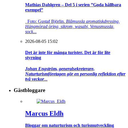
Mathias Dahlgren – Del 5 i serien ”Goda hållbara
exempel”
Foto: Gustaf Björlin.
Blåmussla aromatiskdressing,
Hängmörad öring, sikrom, wasabi, Venusmussla,
sock
...
2026-08-05 15:02
Det är inte för många turister. Det är för lite
styrning
Johan Engström, generalsekreterare,
Naturturismföretagen gör en personlig reflektion efter
två veckor
...
Gästbloggare
Marcus Eldh
Bloggar om naturturism och turismutveckling