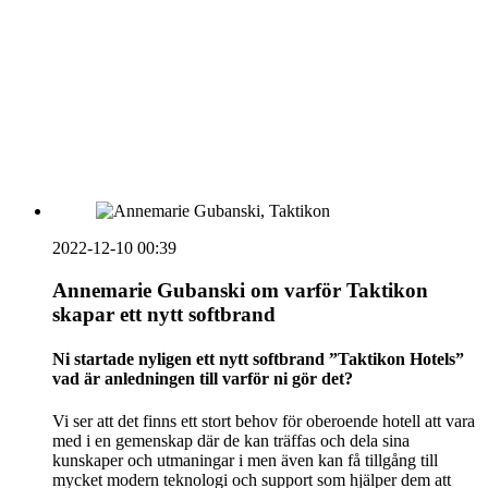
vecka 20 2026
HOUSE OF PEOPLE söker MICE säljare och
Bokning & Säljkoordinator
RSS
Prenumerera på nyhetsbrevet
2022-12-10 00:39
Annemarie Gubanski om varför Taktikon
skapar ett nytt softbrand
Ni startade nyligen ett nytt softbrand ”Taktikon Hotels”
vad är anledningen till varför ni gör det?
Vi ser att det finns ett stort behov för oberoende hotell att vara
med i en gemenskap där de kan träffas och dela sina
kunskaper och utmaningar i men även kan få tillgång till
mycket modern teknologi och support som hjälper dem att