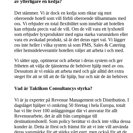
av ytterligare en kedja?
Det stämmer. Vi är dock en kedja som riktar sig mot
oberoende hotell som vill förbli oberoende tillsammans med
oss. Vi erbjuder en total flexibilitet som innebär att hotellen
kan erbjuda precis vad de vill. Om de vill vara ett lyxhotell
som erbjuder lyxprodukter med egna starka varumärken eller
vara en avskalad produkt, så är det deras eget val. Vi lägger
oss inte heller i vilka system så som PMS, Sales & Catering
eller hemsideleverantör hotellen väljer att arbeta i och med.
Vi sätter upp, optimerar och arbetar i deras system och ger
friheten att välja de tjänsterna de behöver hjälp med av oss.
Dessutom är vi enkla att arbeta med och går alltid det extra
steget för att se till att de får hjälp, hur och när de än behöver.
Vad är Taktikon Consultancys styrka?
Vi är ju experter på Revenue Management och Distribution. I
dagsläget hjälper vi omkring 50 företag i hela Europa, totalt
har vi lite över 100 anläggningar där vi ansvarar för allt
Revenuearbete, det är allt från campingar till
destinationshotell. Som policy berättar vi dock inte vilka dessa
kunder är. Detta är först och främst för att vi inte vill använda
deras varumärke för att stärka vårt eget, men också för att de