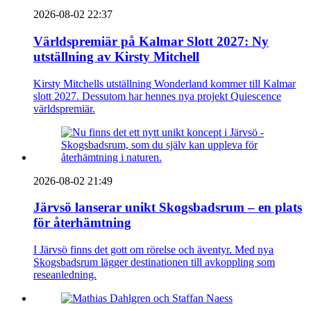
2026-08-02 22:37
Världspremiär på Kalmar Slott 2027: Ny
utställning av Kirsty Mitchell
Kirsty Mitchells utställning Wonderland kommer till Kalmar
slott 2027. Dessutom har hennes nya projekt Quiescence
världspremiär.
2026-08-02 21:49
Järvsö lanserar unikt Skogsbadsrum – en plats
för återhämtning
I Järvsö finns det gott om rörelse och äventyr. Med nya
Skogsbadsrum lägger destinationen till avkoppling som
reseanledning.