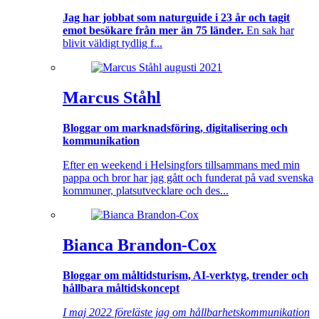
Jag har jobbat som naturguide i 23 år och tagit
emot besökare från mer än 75 länder.
En sak har
blivit väldigt tydlig f...
Marcus Ståhl
Bloggar om marknadsföring, digitalisering och
kommunikation
Efter en weekend i Helsingfors tillsammans med min
pappa och bror har jag gått och funderat på vad svenska
kommuner, platsutvecklare och des...
Bianca Brandon-Cox
Bloggar om måltidsturism, AI-verktyg, trender och
hållbara måltidskoncept
I maj 2022 föreläste jag om hållbarhetskommunikation