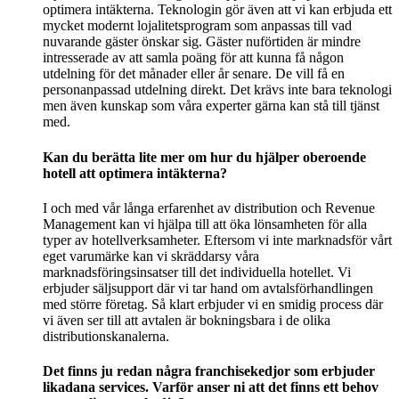
optimera intäkterna. Teknologin gör även att vi kan erbjuda ett
mycket modernt lojalitetsprogram som anpassas till vad
nuvarande gäster önskar sig. Gäster nuförtiden är mindre
intresserade av att samla poäng för att kunna få någon
utdelning för det månader eller år senare. De vill få en
personanpassad utdelning direkt. Det krävs inte bara teknologi
men även kunskap som våra experter gärna kan stå till tjänst
med.
Kan du berätta lite mer om hur du hjälper oberoende
hotell att optimera intäkterna?
I och med vår långa erfarenhet av distribution och Revenue
Management kan vi hjälpa till att öka lönsamheten för alla
typer av hotellverksamheter. Eftersom vi inte marknadsför vårt
eget varumärke kan vi skräddarsy våra
marknadsföringsinsatser till det individuella hotellet. Vi
erbjuder säljsupport där vi tar hand om avtalsförhandlingen
med större företag. Så klart erbjuder vi en smidig process där
vi även ser till att avtalen är bokningsbara i de olika
distributionskanalerna.
Det finns ju redan några franchisekedjor som erbjuder
likadana services. Varför anser ni att det finns ett behov