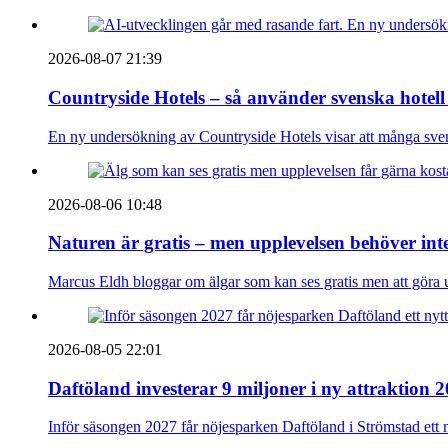
2026-08-07 21:39
Countryside Hotels – så använder svenska hotell
En ny undersökning av Countryside Hotels visar att många sve
2026-08-06 10:48
Naturen är gratis – men upplevelsen behöver int
Marcus Eldh bloggar om älgar som kan ses gratis men att göra up
2026-08-05 22:01
Daftöland investerar 9 miljoner i ny attraktion 
Inför säsongen 2027 får nöjesparken Daftöland i Strömstad ett 