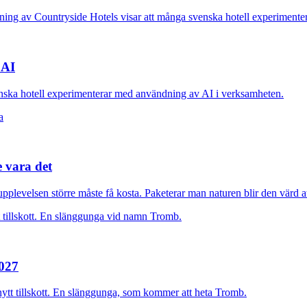
 AI
nska hotell experimenterar med användning av AI i verksamheten.
e vara det
plevelsen större måste få kosta. Paketerar man naturen blir den värd at
2027
nytt tillskott. En slänggunga, som kommer att heta Tromb.