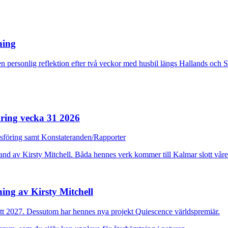
rning
n personlig reflektion efter två veckor med husbil längs Hallands och 
ring vecka 31 2026
dsföring samt Konstateranden/Rapporter
ing av Kirsty Mitchell
ott 2027. Dessutom har hennes nya projekt Quiescence världspremiär.