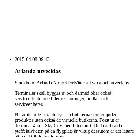
vecka 20 2026
HOUSE OF PEOPLE söker MICE säljare och
Bokning & Säljkoordinator
RSS
Prenumerera på nyhetsbrevet
2015-04-08 09:43
Arlanda utvecklas
Stockholm Arlanda Airport fortsätter att växa och utvecklas.
Terminaler skall byggas ut och därmed ökar också
serviceutbudet med fler restauranger, butiker och
serviceenheter.
Nu är det inte bara de fysiska butikerna som erbjuder
produkter utan också de virtuella butikerna. Först ut är
Terminal 4 och Sky City med Intersport. Detta är bra då
yteffektiviteten på en flygplats är viktig dessutom är det lättare
att nå ut till fler målgrupper.