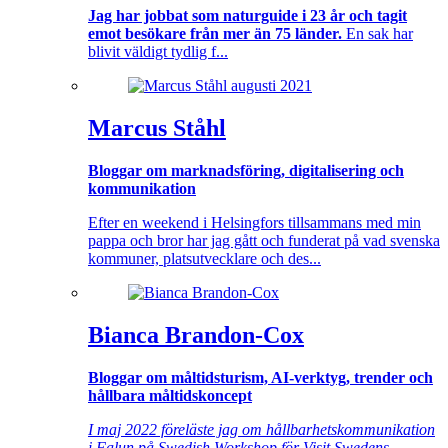
Jag har jobbat som naturguide i 23 år och tagit
emot besökare från mer än 75 länder.
En sak har
blivit väldigt tydlig f...
Marcus Ståhl
Bloggar om marknadsföring, digitalisering och
kommunikation
Efter en weekend i Helsingfors tillsammans med min
pappa och bror har jag gått och funderat på vad svenska
kommuner, platsutvecklare och des...
Bianca Brandon-Cox
Bloggar om måltidsturism, AI-verktyg, trender och
hållbara måltidskoncept
I maj 2022 föreläste jag om hållbarhetskommunikation
i Falun på Swedish Workshop för Visit Swedens