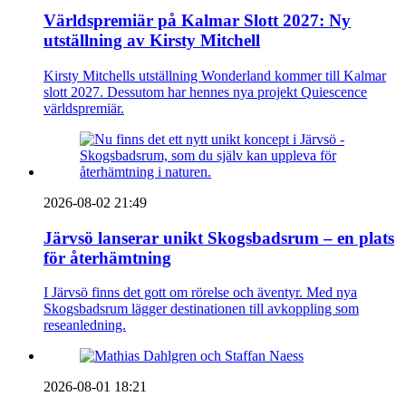
Världspremiär på Kalmar Slott 2027: Ny
utställning av Kirsty Mitchell
Kirsty Mitchells utställning Wonderland kommer till Kalmar
slott 2027. Dessutom har hennes nya projekt Quiescence
världspremiär.
2026-08-02 21:49
Järvsö lanserar unikt Skogsbadsrum – en plats
för återhämtning
I Järvsö finns det gott om rörelse och äventyr. Med nya
Skogsbadsrum lägger destinationen till avkoppling som
reseanledning.
2026-08-01 18:21