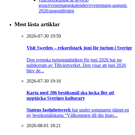
gora/evenemangskalender/evenemang-augusti-
2026/augustifesten
Mest lästa artiklar
2026-07-30 19:59
Visit Sweden – rekordstark juni för turism i Sverige
Den svenska turismstatistiken för juni 2026 har nu
publicerats av Tillväxtverket. Den visar att juni 2026
blev de...
2026-07-30 19:16
Karta med 206 besöksmål ska locka fler att
upptäcka Sveriges kulturarv
Statens fastighetsverk
har under sommaren släppt en
ny besöksmålskarta “Välkommen till din histo...
2026-08-01 18:21