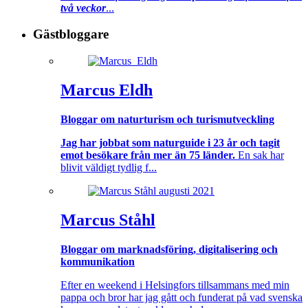
två veckor
...
Gästbloggare
Marcus Eldh
Bloggar om naturturism och turismutveckling
Jag har jobbat som naturguide i 23 år och tagit
emot besökare från mer än 75 länder.
En sak har
blivit väldigt tydlig f...
Marcus Ståhl
Bloggar om marknadsföring, digitalisering och
kommunikation
Efter en weekend i Helsingfors tillsammans med min
pappa och bror har jag gått och funderat på vad svenska