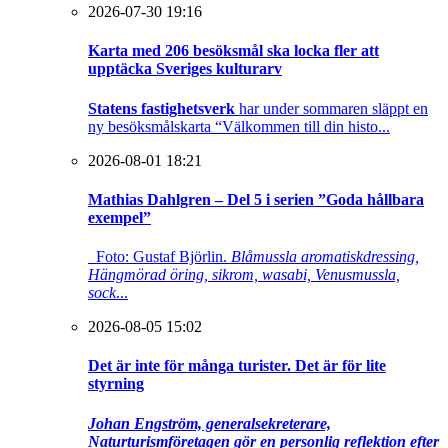
2026-07-30 19:16
Karta med 206 besöksmål ska locka fler att
upptäcka Sveriges kulturarv
Statens fastighetsverk
har under sommaren släppt en
ny besöksmålskarta “Välkommen till din histo...
2026-08-01 18:21
Mathias Dahlgren – Del 5 i serien ”Goda hållbara
exempel”
Foto: Gustaf Björlin.
Blåmussla aromatiskdressing,
Hängmörad öring, sikrom, wasabi, Venusmussla,
sock
...
2026-08-05 15:02
Det är inte för många turister. Det är för lite
styrning
Johan Engström, generalsekreterare,
Naturturismföretagen gör en personlig reflektion efter