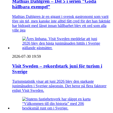
Mathias Dahlgren – Del 5 i serien ”Goda
hållbara exempel”
Mathias Dahlgren är en gigant i svensk gastronomi som varit
före sin tid, men kanske inte alltid fått cred för det han faktiskt
har bidragit med långt innan hållbarhet blev ett ord som alla
ville äga
2026-07-30 19:59
Visit Sweden – rekordstark juni för turism i
Sverige
Turismstatistik visar att juni 2026 blev den starkaste
junimånaden i Sverige någonsin. Det beror på flera faktorer
enligt Visit Sweden.