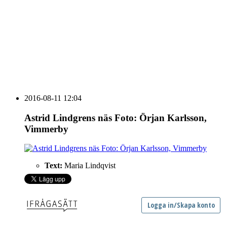
vecka 20 2026
HOUSE OF PEOPLE söker MICE säljare och
Bokning & Säljkoordinator
RSS
Prenumerera på nyhetsbrevet
2016-08-11 12:04
Astrid Lindgrens näs Foto: Örjan Karlsson,
Vimmerby
Text:
Maria Lindqvist