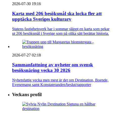
2026-07-30 19:16
Karta med 206 besöksmål ska locka fler att
upptäcka Sveriges kulturarv
Statens fastighetsverk har i sommar släppt en karta som pekar
ut 206 besöksmål i Sverige som på olika sätt berättar historia.
2026-07-27 02:18
Sammanfattning av nyheter om svensk
besöksnäring vecka 30 2026
Nyhetsfattig vecka men mest är det om Destination, Boende,
Evenemang samt Konstateranden/beslut/rapporter
Veckans profil