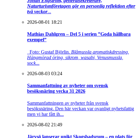
Johan Engström, generalsekreterare,
Naturturismföretagen gör en personlig reflektion efter
två veckor
...
2026-08-01 18:21
Mathias Dahlgren – Del 5 i serien ”Goda hållbara
exempel”
Foto: Gustaf Björlin.
Blåmussla aromatiskdressing,
Hängmörad öring, sikrom, wasabi, Venusmussla,
sock
...
2026-08-03 03:24
Sammanfattning av nyheter om svensk
besöksnäring vecka 31 2026
Sammanfattningen av nyheter från svensk
besöksnäring. Den här veckan var ovanligt nyhetsfattig
men vi har fått ih...
2026-08-02 21:49
Järvsö lanserar unikt Skogsbadsrum – en plats för