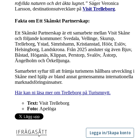
rofyllda naturen och det äkta lugnet.”
Säger Veronica
Larsson, destinationsutvecklare på
Visit Trelleborg
.
Fakta om Ett Skånskt Partnerskap:
Ett Skånskt Partnerskap är ett samarbete mellan Visit Skåne
och följande kommuner: Svedala, Vellinge, Skurup,
Trelleborg, Ystad, Simrishamn, Kristianstad, Höör, Eslöv,
Helsingborg, Landskrona. Från 2025 ansluter sig även Bjuv,
Båstad, Höganäs, Klippan, Perstorp, Svalöv, Åstorp,
Ängelholm och Örkelljunga.
Samarbetet syftar till att främja turismens hållbara utveckling i
Skåne med hjälp av bland annat gemensamma internationella
marknadsföringsinsatser.
Här kan ni läsa mer om Trelleborg på Turismnytt.
Text:
Visit Trelleborg
Foto:
Apelöga