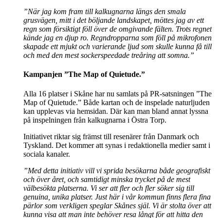
”När jag kom fram till kalkugnarna längs den smala
grusvägen, mitt i det böljande landskapet, möttes jag av ett
regn som försiktigt föll över de omgivande fälten. Trots regnet
kände jag en djup ro. Regndropparna som föll på mikrofonen
skapade ett mjukt och varierande ljud som skulle kunna få till
och med den mest sockerspeedade treåring att somna.”
Kampanjen ”The Map of Quietude.”
Alla 16 platser i Skåne har nu samlats på PR-satsningen ”The
Map of Quietude.” Både kartan och de inspelade naturljuden
kan upplevas via hemsidan. Där kan man bland annat lyssna
på inspelningen från kalkugnarna i Östra Torp.
Initiativet riktar sig främst till resenärer från Danmark och
Tyskland. Det kommer att synas i redaktionella medier samt i
sociala kanaler.
”Med detta initiativ vill vi sprida besökarna både geografiskt
och över året, och samtidigt minska trycket på de mest
välbesökta platserna. Vi ser att fler och fler söker sig till
genuina, unika platser. Just här i vår kommun finns flera fina
pärlor som verkligen speglar Skånes själ. Vi är stolta över att
kunna visa att man inte behöver resa långt för att hitta den