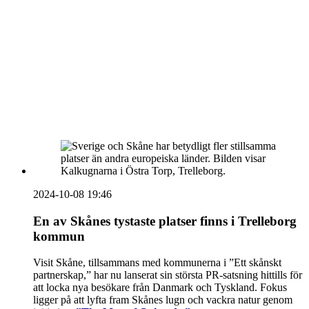
Sammanfattning av nyheter om svensk besöksnäring
vecka 20 2026
HOUSE OF PEOPLE söker MICE säljare och
Bokning & Säljkoordinator
RSS
Prenumerera på nyhetsbrevet
2024-10-08 19:46
En av Skånes tystaste platser finns i Trelleborg
kommun
Visit Skåne, tillsammans med kommunerna i ”Ett skånskt
partnerskap,” har nu lanserat sin största PR-satsning hittills för
att locka nya besökare från Danmark och Tyskland. Fokus
ligger på att lyfta fram Skånes lugn och vackra natur genom