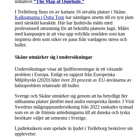
initiativet
”The Map of Quietude.”
I Trelleborg finns en av kartans 16 utvalda platser i Skåne.
Kalkugnarna i Östra Torp
har nämligen utsetts till en tyst plats
med särskild karaktär. Här har ljudnivån mätts med
professionell utrustning för att bekräfta platsens lugn. Målet
med kampanjen är att visa upp rofyllda områden som kan
inspirera dem som söker en paus från vardagens stress och
buller.
Skåne utmärker sig i undersökningar
Undersökningar visar att ljudföroreningar är ett växande
problem i Europa. Enligt en rapport från Europeiska
Miljöbyrån (2020) lider över 20 procent av EU-invånarna av
hälsoproblem relaterade till buller.
Sverige och Skåne utmärker sig genom att ha betydligt fler
stillsamma platser jämfört med andra europeiska länder. I Visit
Swedens målgruppsundersökning från 2022 rankades tystnad
som en av de främsta anledningarna till att danska och tyska
besökare väljer att semestra i Sverige.
Ljudteknikern som spelade in ljudet i Trelleborg beskriver sin
upplevelse: