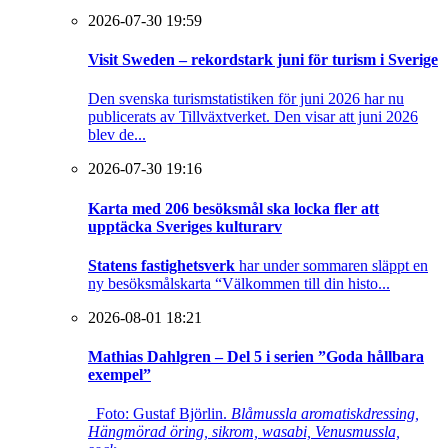
2026-07-30 19:59
Visit Sweden – rekordstark juni för turism i Sverige
Den svenska turismstatistiken för juni 2026 har nu
publicerats av Tillväxtverket. Den visar att juni 2026
blev de...
2026-07-30 19:16
Karta med 206 besöksmål ska locka fler att
upptäcka Sveriges kulturarv
Statens fastighetsverk
har under sommaren släppt en
ny besöksmålskarta “Välkommen till din histo...
2026-08-01 18:21
Mathias Dahlgren – Del 5 i serien ”Goda hållbara
exempel”
Foto: Gustaf Björlin.
Blåmussla aromatiskdressing,
Hängmörad öring, sikrom, wasabi, Venusmussla,