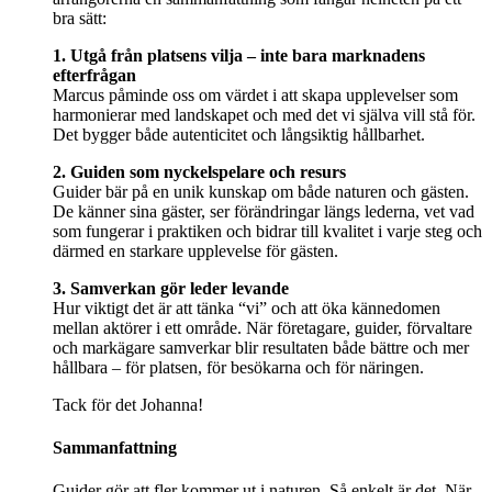
bra sätt:
1. Utgå från platsens vilja – inte bara marknadens
efterfrågan
Marcus påminde oss om värdet i att skapa upplevelser som
harmonierar med landskapet och med det vi själva vill stå för.
Det bygger både autenticitet och långsiktig hållbarhet.
2. Guiden som nyckelspelare och resurs
Guider bär på en unik kunskap om både naturen och gästen.
De känner sina gäster, ser förändringar längs lederna, vet vad
som fungerar i praktiken och bidrar till kvalitet i varje steg och
därmed en starkare upplevelse för gästen.
3. Samverkan gör leder levande
Hur viktigt det är att tänka “vi” och att öka kännedomen
mellan aktörer i ett område. När företagare, guider, förvaltare
och markägare samverkar blir resultaten både bättre och mer
hållbara – för platsen, för besökarna och för näringen.
Tack för det Johanna!
Sammanfattning
Guider gör att fler kommer ut i naturen. Så enkelt är det. När