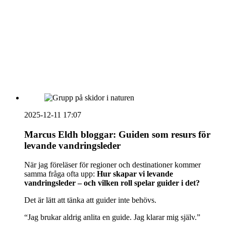
vecka 20 2026
HOUSE OF PEOPLE söker MICE säljare och
Bokning & Säljkoordinator
RSS
Prenumerera på nyhetsbrevet
2025-12-11 17:07
Marcus Eldh bloggar: Guiden som resurs för
levande vandringsleder
När jag föreläser för regioner och destinationer kommer
samma fråga ofta upp:
Hur skapar vi levande
vandringsleder – och vilken roll spelar guider i det?
Det är lätt att tänka att guider inte behövs.
“Jag brukar aldrig anlita en guide. Jag klarar mig själv.”