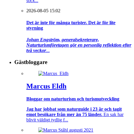
sock
...
2026-08-05 15:02
Det är inte för många turister. Det är för lite
styrning
Johan Engström, generalsekreterare,
Naturturismföretagen gör en personlig reflektion efter
två veckor
...
Gästbloggare
Marcus Eldh
Bloggar om naturturism och turismutveckling
Jag har jobbat som naturguide i 23 år och tagit
emot besökare från mer än 75 länder.
En sak har
blivit väldigt tydlig f...