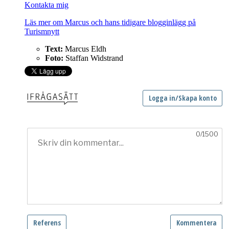
Kontakta mig
Läs mer om Marcus och hans tidigare blogginlägg på
Turismnytt
Text:
Marcus Eldh
Foto:
Staffan Widstrand