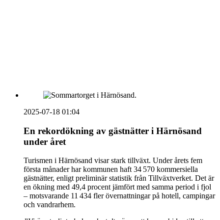
vecka 20 2026
HOUSE OF PEOPLE söker MICE säljare och
Bokning & Säljkoordinator
RSS
Prenumerera på nyhetsbrevet
2025-07-18 01:04
En rekordökning av gästnätter i Härnösand
under året
Turismen i Härnösand visar stark tillväxt. Under årets fem
första månader har kommunen haft 34 570 kommersiella
gästnätter, enligt preliminär statistik från Tillväxtverket. Det är
en ökning med 49,4 procent jämfört med samma period i fjol
– motsvarande 11 434 fler övernattningar på hotell, campingar
och vandrarhem.