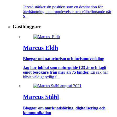
Järvsö stärker sin position som en destination för
återhämtning, naturupplevelser och välbefinnande när
S
...
Gästbloggare
Marcus Eldh
Bloggar om naturturism och turismutveckling
Jag har jobbat som naturguide i 23 år och tagit
emot besökare från mer än 75 länder.
En sak har
blivit väldigt tydlig f...
Marcus Ståhl
Bloggar om marknadsföring, digitalisering och
kommunikation