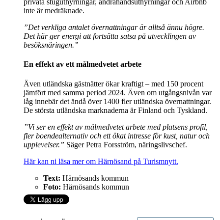
privata stuguthyrningar, andrahandsuthyrningar och Airbnb
inte är medräknade.
”Det verkliga antalet övernattningar är alltså ännu högre.
Det här ger energi att fortsätta satsa på utvecklingen av
besöksnäringen.”
En effekt av ett målmedvetet arbete
Även utländska gästnätter ökar kraftigt – med 150 procent
jämfört med samma period 2024. Även om utgångsnivån var
låg innebär det ändå över 1400 fler utländska övernattningar.
De största utländska marknaderna är Finland och Tyskland.
”Vi ser en effekt av målmedvetet arbete med platsens profil,
fler boendealternativ och ett ökat intresse för kust, natur och
upplevelser.”
Säger Petra Forsström, näringslivschef.
Här kan ni läsa mer om Härnösand på Turismnytt.
Text:
Härnösands kommun
Foto:
Härnösands kommun