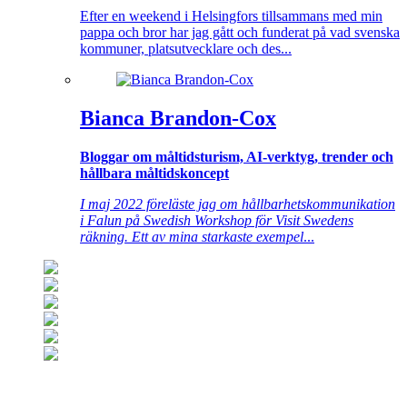
Efter en weekend i Helsingfors tillsammans med min
pappa och bror har jag gått och funderat på vad svenska
kommuner, platsutvecklare och des...
Bianca Brandon-Cox
Bloggar om måltidsturism, AI-verktyg, trender och
hållbara måltidskoncept
I maj 2022 föreläste jag om hållbarhetskommunikation
i Falun på Swedish Workshop för Visit Swedens
räkning. Ett av mina starkaste exempel
...