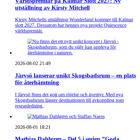
Världspremiär på Kalmar Slott 2027: Ny
utställning av Kirsty Mitchell
Kirsty Mitchells utställning Wonderland kommer till Kalmar
slott 2027. Dessutom har hennes nya projekt Quiescence
världspremiär.
2026-08-02 21:49
Järvsö lanserar unikt Skogsbadsrum – en plats
för återhämtning
I Järvsö finns det gott om rörelse och äventyr. Med nya
Skogsbadsrum lägger destinationen till avkoppling som
reseanledning.
2026-08-01 18:21
Mathias Dahlgren – Del 5 i serien ”Goda