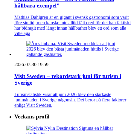
hållbara exempel”
Mathias Dahlgren är en gigant i svensk gastronomi som varit
före sin tid, men kanske inte alltid fått cred för det han faktiskt
har bidragit med långt innan hållbarhet blev ett ord som alla
ville äga
2026-07-30 19:59
Visit Sweden – rekordstark juni för turism i
Sverige
Turismstatistik visar att juni 2026 blev den starkaste
junimånaden i Sverige någonsin. Det beror på flera faktorer
enligt Visit Sweden.
Veckans profil