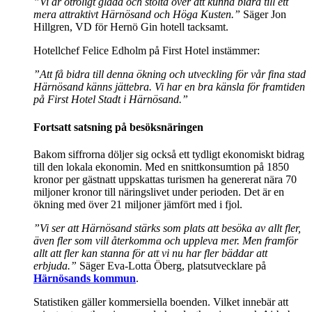
”Vi är otroligt glada och stolta över att kunna bidra till ett
mera attraktivt Härnösand och Höga Kusten.”
Säger Jon
Hillgren, VD för Hernö Gin hotell tacksamt.
Hotellchef Felice Edholm på First Hotel instämmer:
”Att få bidra till denna ökning och utveckling för vår fina stad
Härnösand känns jättebra. Vi har en bra känsla för framtiden
på First Hotel Stadt i Härnösand.”
Fortsatt satsning på besöksnäringen
Bakom siffrorna döljer sig också ett tydligt ekonomiskt bidrag
till den lokala ekonomin. Med en snittkonsumtion på 1850
kronor per gästnatt uppskattas turismen ha genererat nära 70
miljoner kronor till näringslivet under perioden. Det är en
ökning med över 21 miljoner jämfört med i fjol.
”Vi ser att Härnösand stärks som plats att besöka av allt fler,
även fler som vill återkomma och uppleva mer. Men framför
allt att fler kan stanna för att vi nu har fler bäddar att
erbjuda.”
Säger Eva-Lotta Öberg, platsutvecklare på
Härnösands kommun
.
Statistiken gäller kommersiella boenden. Vilket innebär att