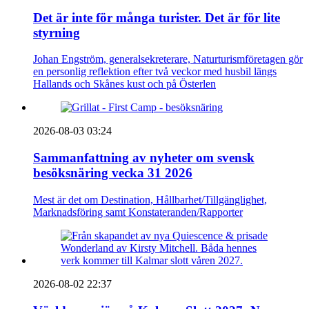
Det är inte för många turister. Det är för lite
styrning
Johan Engström, generalsekreterare, Naturturismföretagen gör
en personlig reflektion efter två veckor med husbil längs
Hallands och Skånes kust och på Österlen
2026-08-03 03:24
Sammanfattning av nyheter om svensk
besöksnäring vecka 31 2026
Mest är det om Destination, Hållbarhet/Tillgänglighet,
Marknadsföring samt Konstateranden/Rapporter
2026-08-02 22:37