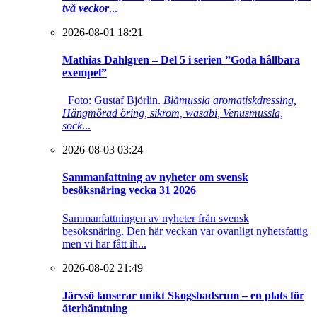
två veckor
...
2026-08-01 18:21
Mathias Dahlgren – Del 5 i serien ”Goda hållbara
exempel”
Foto: Gustaf Björlin.
Blåmussla aromatiskdressing,
Hängmörad öring, sikrom, wasabi, Venusmussla,
sock
...
2026-08-03 03:24
Sammanfattning av nyheter om svensk
besöksnäring vecka 31 2026
Sammanfattningen av nyheter från svensk
besöksnäring. Den här veckan var ovanligt nyhetsfattig
men vi har fått ih...
2026-08-02 21:49
Järvsö lanserar unikt Skogsbadsrum – en plats för
återhämtning