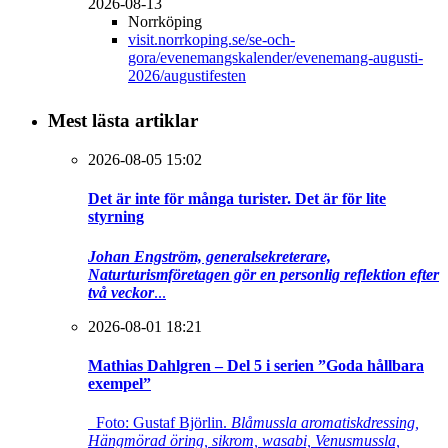
2026-08-13
Norrköping
visit.norrkoping.se/se-och-
gora/evenemangskalender/evenemang-augusti-
2026/augustifesten
Mest lästa artiklar
2026-08-05 15:02
Det är inte för många turister. Det är för lite
styrning
Johan Engström, generalsekreterare,
Naturturismföretagen gör en personlig reflektion efter
två veckor
...
2026-08-01 18:21
Mathias Dahlgren – Del 5 i serien ”Goda hållbara
exempel”
Foto: Gustaf Björlin.
Blåmussla aromatiskdressing,
Hängmörad öring, sikrom, wasabi, Venusmussla,