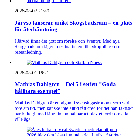
2026-08-02 21:49
Järvsö lanserar unikt Skogsbadsrum – en plats
för återhämtning
I Järvsö finns det gott om rörelse och äventyr. Med nya
Skogsbadsrum lägger destinationen till avkoppling som
reseanledning.
2026-08-01 18:21
Mathias Dahlgren – Del 5 i serien ”Goda
hållbara exempel”
Mathias Dahlgren är en gigant i svensk gastronomi som varit
före sin tid, men kanske inte alltid fått cred för det han faktiskt
har bidragit med långt innan hållbarhet blev ett ord som alla
ville äga