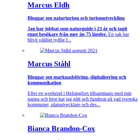
Marcus Eldh
Bloggar om naturturism och turismutveckling
Jag har jobbat som naturguide i 23 år och tagit
emot besökare från mer än 75 länder.
En sak har
blivit väldigt tydlig f...
Marcus Ståhl
Bloggar om marknadsföring, digitalisering och
kommunikation
Efter en weekend i Helsingfors tillsammans med min
pappa och bror har jag gått och funderat på vad svenska
kommuner, platsutvecklare och des...
Bianca Brandon-Cox