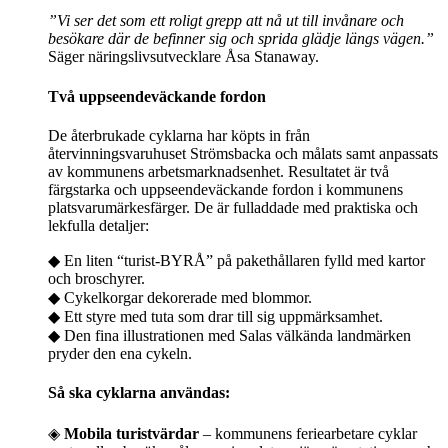
”Vi ser det som ett roligt grepp att nå ut till invånare och
besökare där de befinner sig och sprida glädje längs vägen.”
Säger näringslivsutvecklare Åsa Stanaway.
Två uppseendeväckande fordon
De återbrukade cyklarna har köpts in från
återvinningsvaruhuset Strömsbacka och målats samt anpassats
av kommunens arbetsmarknadsenhet. Resultatet är två
färgstarka och uppseendeväckande fordon i kommunens
platsvarumärkesfärger. De är fulladdade med praktiska och
lekfulla detaljer:
◆ En liten “turist-BYRÅ” på pakethållaren fylld med kartor
och broschyrer.
◆ Cykelkorgar dekorerade med blommor.
◆ Ett styre med tuta som drar till sig uppmärksamhet.
◆ Den fina illustrationen med Salas välkända landmärken
pryder den ena cykeln.
Så ska cyklarna användas:
◈
Mobila turistvärdar
– kommunens feriearbetare cyklar