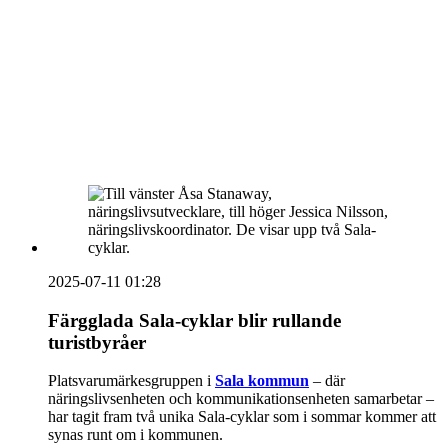
vecka 20 2026
HOUSE OF PEOPLE söker MICE säljare och
Bokning & Säljkoordinator
RSS
Prenumerera på nyhetsbrevet
2025-07-11 01:28
Färgglada Sala-cyklar blir rullande
turistbyråer
Platsvarumärkesgruppen i
Sala kommun
– där
näringslivsenheten och kommunikationsenheten samarbetar –
har tagit fram två unika Sala-cyklar som i sommar kommer att
synas runt om i kommunen.