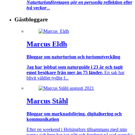
Naturturismföretagen gör en personlig reflektion efter
två veckor
...
Gästbloggare
Marcus Eldh
Bloggar om naturturism och turismutveckling
Jag har jobbat som naturguide i 23 år och tagit
emot besökare från mer än 75 länder.
En sak har
blivit väldigt tydlig f...
Marcus Ståhl
Bloggar om marknadsföring, digitalisering och
kommunikation
Efter en weekend i Helsingfors tillsammans med min
pappa och bror har jag gått och funderat på vad svenska