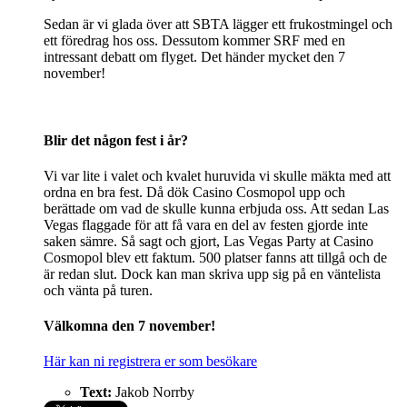
Sedan är vi glada över att SBTA lägger ett frukostmingel och
ett föredrag hos oss. Dessutom kommer SRF med en
intressant debatt om flyget. Det händer mycket den 7
november!
Blir det någon fest i år?
Vi var lite i valet och kvalet huruvida vi skulle mäkta med att
ordna en bra fest. Då dök Casino Cosmopol upp och
berättade om vad de skulle kunna erbjuda oss. Att sedan Las
Vegas flaggade för att få vara en del av festen gjorde inte
saken sämre. Så sagt och gjort, Las Vegas Party at Casino
Cosmopol blev ett faktum. 500 platser fanns att tillgå och de
är redan slut. Dock kan man skriva upp sig på en väntelista
och vänta på turen.
Välkomna den 7 november!
Här kan ni registrera er som besökare
Text:
Jakob Norrby