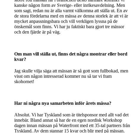
kanske någon form av Sverige- eller inrikesavdelning. Men
som sagt, redan nu är alla varmt välkomna att ställa ut. En av
de stora fördelarna med en mässa av denna storlek är att vi är
mycket anpassningsbara och vill verkligen lyssna på de
önskemål som finns. Vi har ju faktiskt bara gjort tre mässor
och den fjärde är på väg.
Om man vill ställa ut, finns det några montrar eller bord
kvar?
Jag skulle vilja säga att mässan är så gott som fullbokad, men
visst om någon intresserad kommer nu så tar vi fram
skohornet!
Har ni några nya samarbeten inför årets mässa?
Absolut. Vi har Tyskland som är titelsponsor med allt vad det
innebär. Bland annat så har de en egen nordisk Workshop
dagen innan mässan på Waterfront med ett 35-tal partners från
Tyskland. Av dem stannar 15 kvar och blir med på mässan.