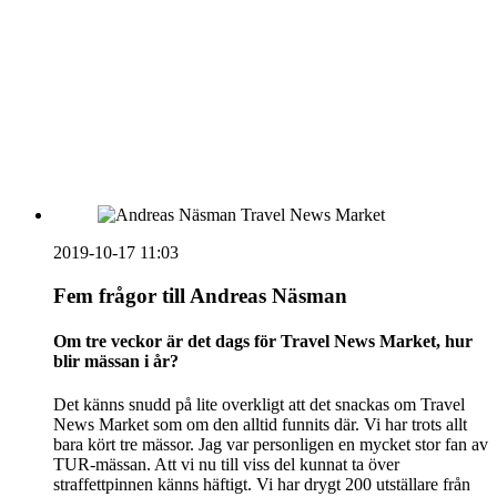
vecka 20 2026
HOUSE OF PEOPLE söker MICE säljare och
Bokning & Säljkoordinator
RSS
Prenumerera på nyhetsbrevet
2019-10-17 11:03
Fem frågor till Andreas Näsman
Om tre veckor är det dags för Travel News Market, hur
blir mässan i år?
Det känns snudd på lite overkligt att det snackas om Travel
News Market som om den alltid funnits där. Vi har trots allt
bara kört tre mässor. Jag var personligen en mycket stor fan av
TUR-mässan. Att vi nu till viss del kunnat ta över
straffettpinnen känns häftigt. Vi har drygt 200 utställare från