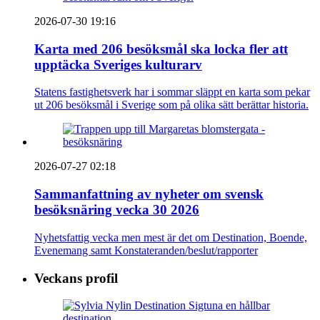
2026-07-30 19:16
Karta med 206 besöksmål ska locka fler att
upptäcka Sveriges kulturarv
Statens fastighetsverk har i sommar släppt en karta som pekar
ut 206 besöksmål i Sverige som på olika sätt berättar historia.
2026-07-27 02:18
Sammanfattning av nyheter om svensk
besöksnäring vecka 30 2026
Nyhetsfattig vecka men mest är det om Destination, Boende,
Evenemang samt Konstateranden/beslut/rapporter
Veckans profil