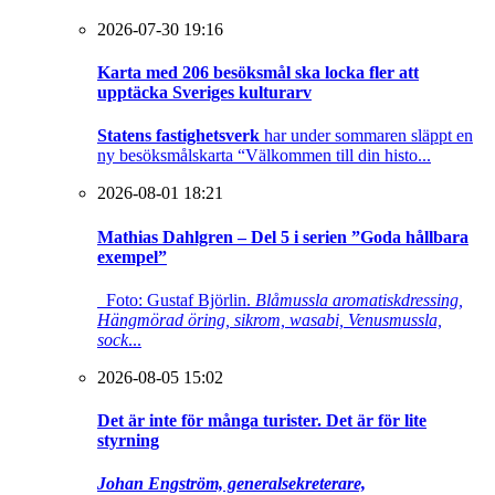
2026-07-30 19:16
Karta med 206 besöksmål ska locka fler att
upptäcka Sveriges kulturarv
Statens fastighetsverk
har under sommaren släppt en
ny besöksmålskarta “Välkommen till din histo...
2026-08-01 18:21
Mathias Dahlgren – Del 5 i serien ”Goda hållbara
exempel”
Foto: Gustaf Björlin.
Blåmussla aromatiskdressing,
Hängmörad öring, sikrom, wasabi, Venusmussla,
sock
...
2026-08-05 15:02
Det är inte för många turister. Det är för lite
styrning
Johan Engström, generalsekreterare,