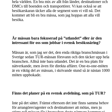
hela världen. En bra mix av allt från länder, destinationer och
DMCs till boenden och transportörer. Vi kan också se att
besökarskaran täcker alla de segment som vi vill nå. Det
kommer att bli en bra mässa, som jag hoppas att alla vill
besöka.
Är mässan bara fokuserad på ”utlandet” eller är den
intressant för oss som jobbar i svensk besöksnäring?
Mässan är, som jag ser det, den enda riktiga branschmässan i
Sverige sedan TUR-mässan försvann och den täcker upp hela
branschen. Alltså inte bara utlandet. Det är en bra plats för
nätverkande, men även för direkta affärer. One-to-one-möten
är en viktig del av mässan, i skrivande stund så är nästan 1000
möten uppbokade.
Finns det planer på en svensk avdelning, som på TUR?
Inte på det sättet. Främst eftersom det inte finns samma behov
för arrangörer/agenter och destinationer att mötas, men ju
större roll mässan får i branschen desto närmare kommer vi