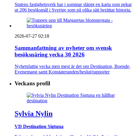
Statens fastighetsverk har i sommar släppt en karta som pekar
ut 206 besöksmål i Sverige som på olika sätt berättar historia.
2026-07-27 02:18
Sammanfattning av nyheter om svensk
besöksnäring vecka 30 2026
Nyhetsfattig vecka men mest är det om Destination, Boende,
Evenemang samt Konstateranden/beslut/rapporter
Veckans profil
Sylvia Nylin
VD Destination Sigtuna