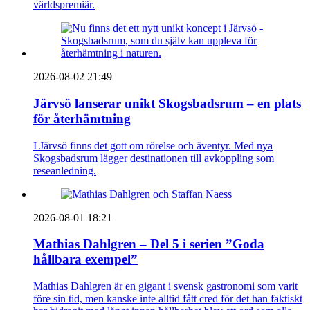
världspremiär.
2026-08-02 21:49
Järvsö lanserar unikt Skogsbadsrum – en plats
för återhämtning
I Järvsö finns det gott om rörelse och äventyr. Med nya
Skogsbadsrum lägger destinationen till avkoppling som
reseanledning.
2026-08-01 18:21
Mathias Dahlgren – Del 5 i serien ”Goda
hållbara exempel”
Mathias Dahlgren är en gigant i svensk gastronomi som varit
före sin tid, men kanske inte alltid fått cred för det han faktiskt