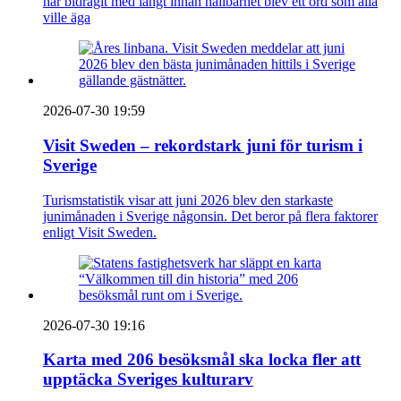
har bidragit med långt innan hållbarhet blev ett ord som alla
ville äga
2026-07-30 19:59
Visit Sweden – rekordstark juni för turism i
Sverige
Turismstatistik visar att juni 2026 blev den starkaste
junimånaden i Sverige någonsin. Det beror på flera faktorer
enligt Visit Sweden.
2026-07-30 19:16
Karta med 206 besöksmål ska locka fler att
upptäcka Sveriges kulturarv