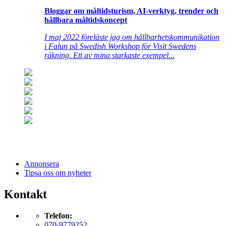
Bloggar om måltidsturism, AI-verktyg, trender och
hållbara måltidskoncept
I maj 2022 föreläste jag om hållbarhetskommunikation
i Falun på Swedish Workshop för Visit Swedens
räkning. Ett av mina starkaste exempel
...
Annonsera
Tipsa oss om nyheter
Kontakt
Telefon:
070-9779252