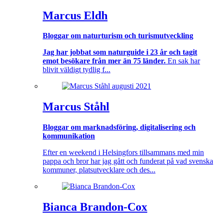
Marcus Eldh
Bloggar om naturturism och turismutveckling
Jag har jobbat som naturguide i 23 år och tagit
emot besökare från mer än 75 länder.
En sak har
blivit väldigt tydlig f...
Marcus Ståhl
Bloggar om marknadsföring, digitalisering och
kommunikation
Efter en weekend i Helsingfors tillsammans med min
pappa och bror har jag gått och funderat på vad svenska
kommuner, platsutvecklare och des...
Bianca Brandon-Cox