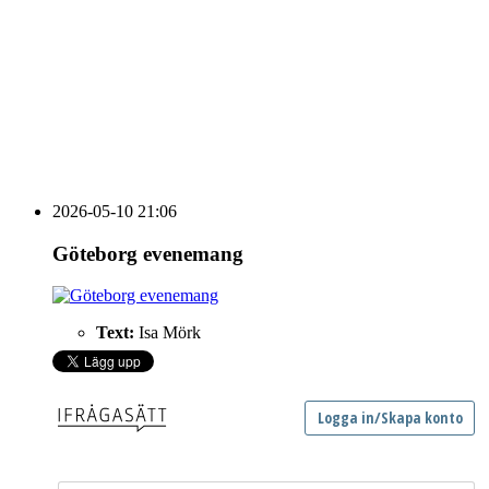
vecka 20 2026
HOUSE OF PEOPLE söker MICE säljare och
Bokning & Säljkoordinator
RSS
Prenumerera på nyhetsbrevet
2026-05-10 21:06
Göteborg evenemang
Text:
Isa Mörk