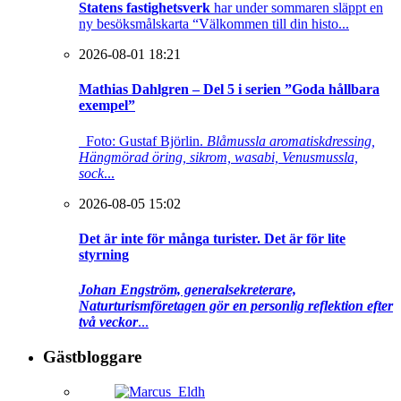
Statens fastighetsverk
har under sommaren släppt en
ny besöksmålskarta “Välkommen till din histo...
2026-08-01 18:21
Mathias Dahlgren – Del 5 i serien ”Goda hållbara
exempel”
Foto: Gustaf Björlin.
Blåmussla aromatiskdressing,
Hängmörad öring, sikrom, wasabi, Venusmussla,
sock
...
2026-08-05 15:02
Det är inte för många turister. Det är för lite
styrning
Johan Engström, generalsekreterare,
Naturturismföretagen gör en personlig reflektion efter
två veckor
...
Gästbloggare