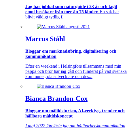
Jag har jobbat som naturguide i 23 år och tagit
emot besökare från mer än 75 länder.
En sak har
blivit väldigt tydlig f...
Marcus Ståhl
Bloggar om marknadsföring, digitalisering och
kommunikation
Efter en weekend i Helsingfors tillsammans med min
pappa och bror har jag gått och funderat på vad svenska
kommuner, platsutvecklare och des...
Bianca Brandon-Cox
Bloggar om måltidsturism, AI-verktyg, trender och
hållbara måltidskoncept
I maj 2022 föreläste jag om hållbarhetskommunikation