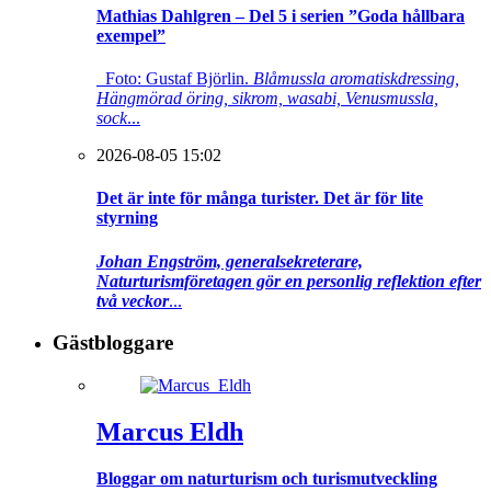
Mathias Dahlgren – Del 5 i serien ”Goda hållbara
exempel”
Foto: Gustaf Björlin.
Blåmussla aromatiskdressing,
Hängmörad öring, sikrom, wasabi, Venusmussla,
sock
...
2026-08-05 15:02
Det är inte för många turister. Det är för lite
styrning
Johan Engström, generalsekreterare,
Naturturismföretagen gör en personlig reflektion efter
två veckor
...
Gästbloggare
Marcus Eldh
Bloggar om naturturism och turismutveckling