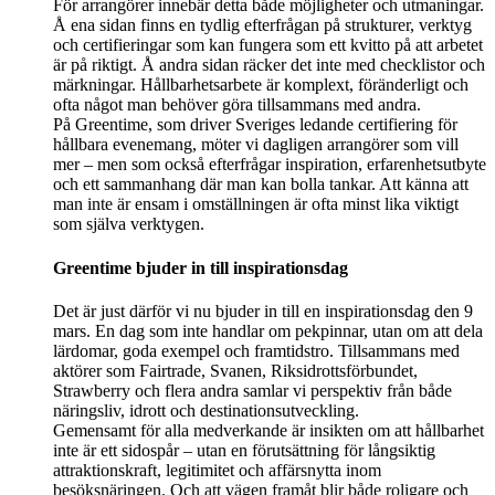
För arrangörer innebär detta både möjligheter och utmaningar.
Å ena sidan finns en tydlig efterfrågan på strukturer, verktyg
och certifieringar som kan fungera som ett kvitto på att arbetet
är på riktigt. Å andra sidan räcker det inte med checklistor och
märkningar. Hållbarhetsarbete är komplext, föränderligt och
ofta något man behöver göra tillsammans med andra.
På Greentime, som driver Sveriges ledande certifiering för
hållbara evenemang, möter vi dagligen arrangörer som vill
mer – men som också efterfrågar inspiration, erfarenhetsutbyte
och ett sammanhang där man kan bolla tankar. Att känna att
man inte är ensam i omställningen är ofta minst lika viktigt
som själva verktygen.
Greentime bjuder in till inspirationsdag
Det är just därför vi nu bjuder in till en inspirationsdag den 9
mars. En dag som inte handlar om pekpinnar, utan om att dela
lärdomar, goda exempel och framtidstro. Tillsammans med
aktörer som Fairtrade, Svanen, Riksidrottsförbundet,
Strawberry och flera andra samlar vi perspektiv från både
näringsliv, idrott och destinationsutveckling.
Gemensamt för alla medverkande är insikten om att hållbarhet
inte är ett sidospår – utan en förutsättning för långsiktig
attraktionskraft, legitimitet och affärsnytta inom
besöksnäringen. Och att vägen framåt blir både roligare och