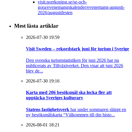
visit.norrkoping.se/se-och-
gora/evenemangskalender/evenemang-augusti-
2026/augustifesten
Mest lästa artiklar
2026-07-30 19:59
Visit Sweden – rekordstark juni för turism i Sverige
Den svenska turismstatistiken för juni 2026 har nu
publicerats av Tillväxtverket. Den visar att juni 2026
blev de...
2026-07-30 19:16
Karta med 206 besöksmål ska locka fler att
upptäcka Sveriges kulturarv
Statens fastighetsverk
har under sommaren släppt en
ny besöksmålskarta “Välkommen till din histo...
2026-08-01 18:21