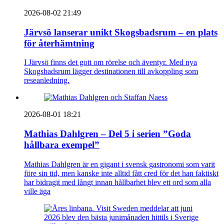
2026-08-02 21:49
Järvsö lanserar unikt Skogsbadsrum – en plats
för återhämtning
I Järvsö finns det gott om rörelse och äventyr. Med nya
Skogsbadsrum lägger destinationen till avkoppling som
reseanledning.
2026-08-01 18:21
Mathias Dahlgren – Del 5 i serien ”Goda
hållbara exempel”
Mathias Dahlgren är en gigant i svensk gastronomi som varit
före sin tid, men kanske inte alltid fått cred för det han faktiskt
har bidragit med långt innan hållbarhet blev ett ord som alla
ville äga