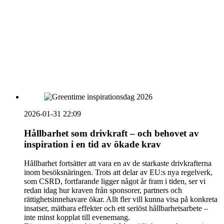
vecka 20 2026
HOUSE OF PEOPLE söker MICE säljare och
Bokning & Säljkoordinator
RSS
Prenumerera på nyhetsbrevet
2026-01-31 22:09
Hållbarhet som drivkraft – och behovet av
inspiration i en tid av ökade krav
Hållbarhet fortsätter att vara en av de starkaste drivkrafterna
inom besöksnäringen. Trots att delar av EU:s nya regelverk,
som CSRD, fortfarande ligger något år fram i tiden, ser vi
redan idag hur kraven från sponsorer, partners och
rättighetsinnehavare ökar. Allt fler vill kunna visa på konkreta
insatser, mätbara effekter och ett seriöst hållbarhetsarbete –
inte minst kopplat till evenemang.