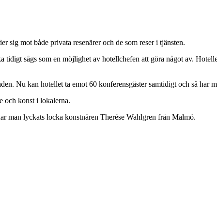
der sig mot både privata resenärer och de som reser i tjänsten.
ka tidigt sågs som en möjlighet av hotellchefen att göra något av. Hote
naden. Nu kan hotellet ta emot 60 konferensgäster samtidigt och så har 
e och konst i lokalerna.
let har man lyckats locka konstnären Therése Wahlgren från Malmö.