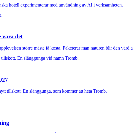
nska hotell experimenterar med användning av AI i verksamheten.
e vara det
plevelsen större måste få kosta. Paketerar man naturen blir den värd at
2027
nytt tillskott. En slänggunga, som kommer att heta Tromb.
rning