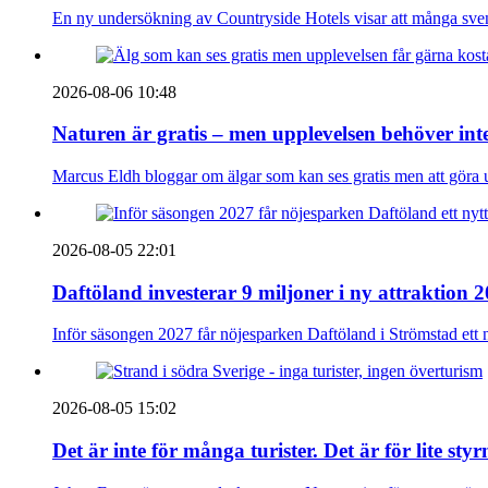
En ny undersökning av Countryside Hotels visar att många sve
2026-08-06 10:48
Naturen är gratis – men upplevelsen behöver int
Marcus Eldh bloggar om älgar som kan ses gratis men att göra up
2026-08-05 22:01
Daftöland investerar 9 miljoner i ny attraktion 
Inför säsongen 2027 får nöjesparken Daftöland i Strömstad ett 
2026-08-05 15:02
Det är inte för många turister. Det är för lite sty