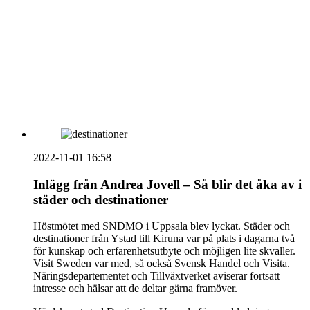
vecka 20 2026
HOUSE OF PEOPLE söker MICE säljare och
Bokning & Säljkoordinator
RSS
Prenumerera på nyhetsbrevet
2022-11-01 16:58
Inlägg från Andrea Jovell – Så blir det åka av i
städer och destinationer
Höstmötet med SNDMO i Uppsala blev lyckat. Städer och
destinationer från Ystad till Kiruna var på plats i dagarna två
för kunskap och erfarenhetsutbyte och möjligen lite skvaller.
Visit Sweden var med, så också Svensk Handel och Visita.
Näringsdepartementet och Tillväxtverket aviserar fortsatt
intresse och hälsar att de deltar gärna framöver.