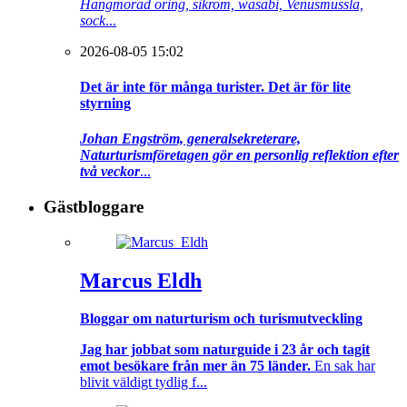
Hängmörad öring, sikrom, wasabi, Venusmussla,
sock
...
2026-08-05 15:02
Det är inte för många turister. Det är för lite
styrning
Johan Engström, generalsekreterare,
Naturturismföretagen gör en personlig reflektion efter
två veckor
...
Gästbloggare
Marcus Eldh
Bloggar om naturturism och turismutveckling
Jag har jobbat som naturguide i 23 år och tagit
emot besökare från mer än 75 länder.
En sak har
blivit väldigt tydlig f...