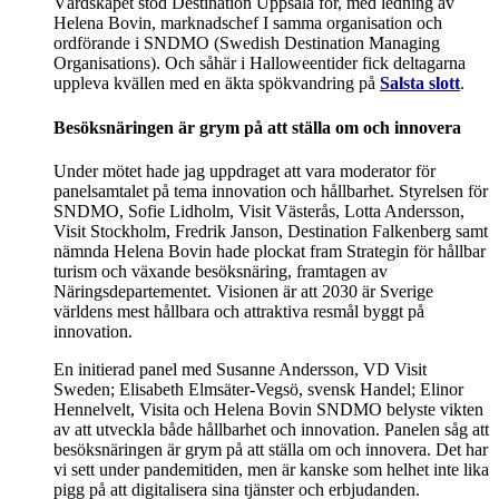
Värdskapet stod Destination Uppsala för, med ledning av
Helena Bovin, marknadschef I samma organisation och
ordförande i SNDMO (Swedish Destination Managing
Organisations). Och såhär i Halloweentider fick deltagarna
uppleva kvällen med en äkta spökvandring på
Salsta slott
.
Besöksnäringen är grym på att
ställa om och innovera
Under mötet hade jag uppdraget att vara moderator för
panelsamtalet på tema innovation och hållbarhet. Styrelsen för
SNDMO, Sofie Lidholm, Visit Västerås, Lotta Andersson,
Visit Stockholm, Fredrik Janson, Destination Falkenberg samt
nämnda Helena Bovin hade plockat fram Strategin för hållbar
turism och växande besöksnäring, framtagen av
Näringsdepartementet. Visionen är att 2030 är Sverige
världens mest hållbara och attraktiva resmål byggt på
innovation.
En initierad panel med Susanne Andersson, VD Visit
Sweden; Elisabeth Elmsäter-Vegsö, svensk Handel; Elinor
Hennelvelt, Visita och Helena Bovin SNDMO belyste vikten
av att utveckla både hållbarhet och innovation. Panelen såg att
besöksnäringen är grym på att ställa om och innovera. Det har
vi sett under pandemitiden, men är kanske som helhet inte lika
pigg på att digitalisera sina tjänster och erbjudanden.