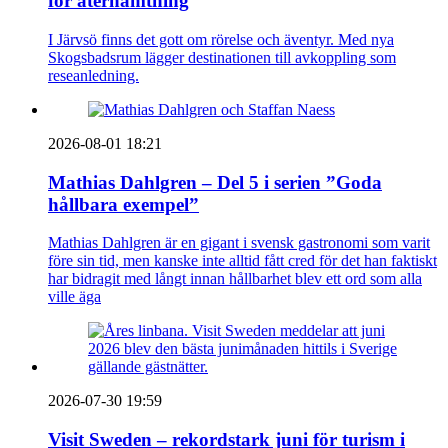
för återhämtning
I Järvsö finns det gott om rörelse och äventyr. Med nya
Skogsbadsrum lägger destinationen till avkoppling som
reseanledning.
2026-08-01 18:21
Mathias Dahlgren – Del 5 i serien ”Goda
hållbara exempel”
Mathias Dahlgren är en gigant i svensk gastronomi som varit
före sin tid, men kanske inte alltid fått cred för det han faktiskt
har bidragit med långt innan hållbarhet blev ett ord som alla
ville äga
2026-07-30 19:59
Visit Sweden – rekordstark juni för turism i