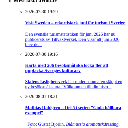
Mest lästa artiklar
2026-07-30 19:59
Visit Sweden – rekordstark juni för turism i Sverige
Den svenska turismstatistiken för juni 2026 har nu
publicerats av Tillväxtverket. Den visar att juni 2026
blev de...
2026-07-30 19:16
Karta med 206 besöksmål ska locka fler att
upptäcka Sveriges kulturarv
Statens fastighetsverk
har under sommaren släppt en
ny besöksmålskarta “Välkommen till din histo...
2026-08-01 18:21
Mathias Dahlgren – Del 5 i serien ”Goda hållbara
exempel”
Foto: Gustaf Björlin.
Blåmussla aromatiskdressing,