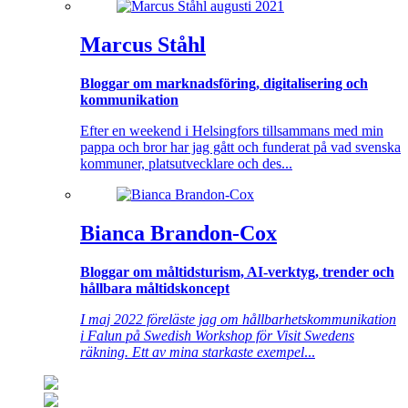
Marcus Ståhl
Bloggar om marknadsföring, digitalisering och
kommunikation
Efter en weekend i Helsingfors tillsammans med min
pappa och bror har jag gått och funderat på vad svenska
kommuner, platsutvecklare och des...
Bianca Brandon-Cox
Bloggar om måltidsturism, AI-verktyg, trender och
hållbara måltidskoncept
I maj 2022 föreläste jag om hållbarhetskommunikation
i Falun på Swedish Workshop för Visit Swedens
räkning. Ett av mina starkaste exempel
...