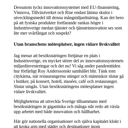
Dessutom tycks innovationssystemet med EU-finansiering,
Vinnova, Tillväxtverket och Rise endast lämna skulor i
utvecklingsmedel till denna mångmiljardnäring. Kan det bero
på att fysiska produkter fortfarande rankas högre i
Industrisverige medan tjänster och tjänsteinnovation ses som
lite mer svårfångat och suspekt?
Utan branschens mötesplatser
, ingen vidare
livskvalitet
Jag menar att besöksnäringen förtjänar en plats i
Industrisverige, en mycket större del av innovationssystemets
miljardinvesteringar och det nu! Vi såg under pandemitiden
hur förfärligt Roy Anderssonskt samhället blir. Tänk tom
citykärna, när restaurangerna stänger och människor slutar gå
i butiker, på konsert, hotell, muséer, café och restauranger.
Slutar umgås. Utan besöksnäringens mötesplatser ingen
vidare livskvalitet.
Möjligheterna att utveckla Sverige tillsammans med
besöksnäringen är gigantiska och många står redo att växla
upp arbetet med både innovation och hållbarhet.
Här gör nationella organisationer och själva kapitalet klokt i
att kroka arm med städer och destinationer inom