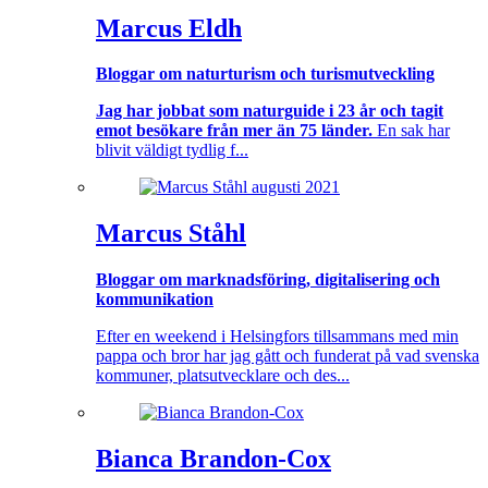
Marcus Eldh
Bloggar om naturturism och turismutveckling
Jag har jobbat som naturguide i 23 år och tagit
emot besökare från mer än 75 länder.
En sak har
blivit väldigt tydlig f...
Marcus Ståhl
Bloggar om marknadsföring, digitalisering och
kommunikation
Efter en weekend i Helsingfors tillsammans med min
pappa och bror har jag gått och funderat på vad svenska
kommuner, platsutvecklare och des...
Bianca Brandon-Cox