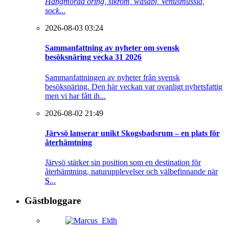
Hängmörad öring, sikrom, wasabi, Venusmussla,
sock
...
2026-08-03 03:24
Sammanfattning av nyheter om svensk
besöksnäring vecka 31 2026
Sammanfattningen av nyheter från svensk
besöksnäring. Den här veckan var ovanligt nyhetsfattig
men vi har fått ih...
2026-08-02 21:49
Järvsö lanserar unikt Skogsbadsrum – en plats för
återhämtning
Järvsö stärker sin position som en destination för
återhämtning, naturupplevelser och välbefinnande när
S
...
Gästbloggare