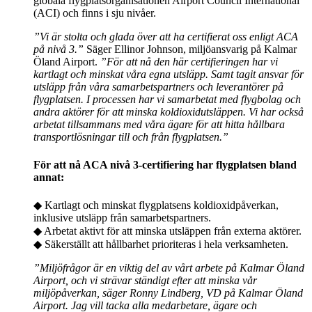
globala flygplatsorganisationen Airport Council International
(ACI) och finns i sju nivåer.
”Vi är stolta och glada över att ha certifierat oss enligt ACA
på nivå 3.”
Säger Ellinor Johnson, miljöansvarig på Kalmar
Öland Airport.
”För att nå den här certifieringen har vi
kartlagt och minskat våra egna utsläpp. Samt tagit ansvar för
utsläpp från våra samarbetspartners och leverantörer på
flygplatsen. I processen har vi samarbetat med flygbolag och
andra aktörer för att minska koldioxidutsläppen. Vi har också
arbetat tillsammans med våra ägare för att hitta hållbara
transportlösningar till och från flygplatsen.”
För att nå ACA nivå 3-certifiering har flygplatsen bland
annat:
◆ Kartlagt och minskat flygplatsens koldioxidpåverkan,
inklusive utsläpp från samarbetspartners.
◆ Arbetat aktivt för att minska utsläppen från externa aktörer.
◆ Säkerställt att hållbarhet prioriteras i hela verksamheten.
”Miljöfrågor är en viktig del av vårt arbete på Kalmar Öland
Airport, och vi strävar ständigt efter att minska vår
miljöpåverkan, säger Ronny Lindberg, VD på Kalmar Öland
Airport. Jag vill tacka alla medarbetare, ägare och