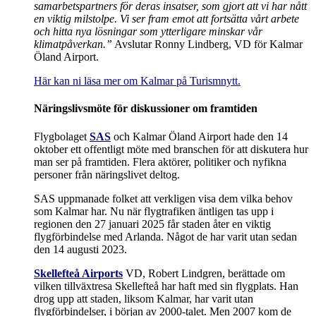
samarbetspartners för deras insatser, som gjort att vi har nått
en viktig milstolpe. Vi ser fram emot att fortsätta vårt arbete
och hitta nya lösningar som ytterligare minskar vår
klimatpåverkan.”
Avslutar Ronny Lindberg, VD för Kalmar
Öland Airport.
Här kan ni läsa mer om Kalmar på Turismnytt.
Näringslivsmöte för diskussioner om framtiden
Flygbolaget
SAS
och Kalmar Öland Airport hade den 14
oktober ett offentligt möte med branschen för att diskutera hur
man ser på framtiden. Flera aktörer, politiker och nyfikna
personer från näringslivet deltog.
SAS uppmanade folket att verkligen visa dem vilka behov
som Kalmar har. Nu när flygtrafiken äntligen tas upp i
regionen den 27 januari 2025 får staden åter en viktig
flygförbindelse med Arlanda. Något de har varit utan sedan
den 14 augusti 2023.
Skellefteå Airports
VD, Robert Lindgren, berättade om
vilken tillväxtresa Skellefteå har haft med sin flygplats. Han
drog upp att staden, liksom Kalmar, har varit utan
flygförbindelser, i början av 2000-talet. Men 2007 kom de