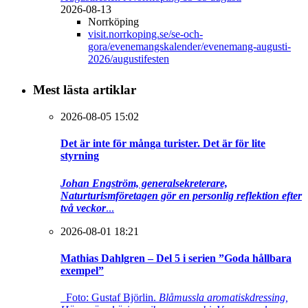
2026-08-13
Norrköping
visit.norrkoping.se/se-och-
gora/evenemangskalender/evenemang-augusti-
2026/augustifesten
Mest lästa artiklar
2026-08-05 15:02
Det är inte för många turister. Det är för lite
styrning
Johan Engström, generalsekreterare,
Naturturismföretagen gör en personlig reflektion efter
två veckor
...
2026-08-01 18:21
Mathias Dahlgren – Del 5 i serien ”Goda hållbara
exempel”
Foto: Gustaf Björlin.
Blåmussla aromatiskdressing,