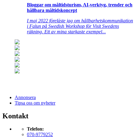
Bloggar om måltidsturism, AI-verktyg, trender och
hållbara måltidskoncept
I maj 2022 föreläste jag om hållbarhetskommunikation
i Falun på Swedish Workshop för Visit Swedens
räkning. Ett av mina starkaste exempel
...
Annonsera
Tipsa oss om nyheter
Kontakt
Telefon:
070-9779252