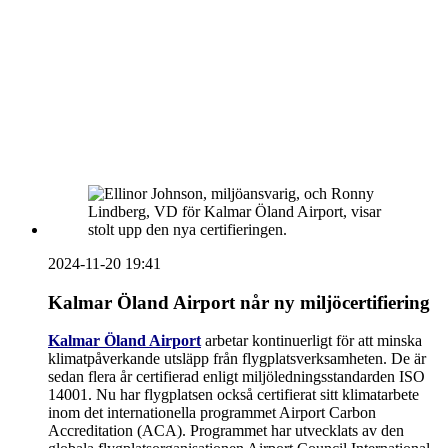
vecka 20 2026
HOUSE OF PEOPLE söker MICE säljare och
Bokning & Säljkoordinator
RSS
Prenumerera på nyhetsbrevet
2024-11-20 19:41
Kalmar Öland Airport når ny miljöcertifiering
Kalmar Öland Airport
arbetar kontinuerligt för att minska
klimatpåverkande utsläpp från flygplatsverksamheten. De är
sedan flera år certifierad enligt miljöledningsstandarden ISO
14001. Nu har flygplatsen också certifierat sitt klimatarbete
inom det internationella programmet Airport Carbon
Accreditation (ACA). Programmet har utvecklats av den