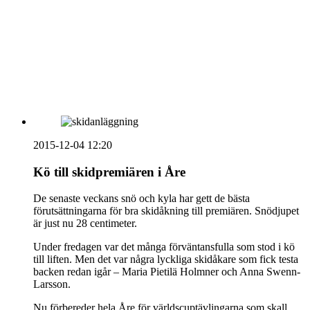
HOUSE OF PEOPLE söker MICE säljare och
Bokning & Säljkoordinator
RSS
Prenumerera på nyhetsbrevet
2015-12-04 12:20
Kö till skidpremiären i Åre
De senaste veckans snö och kyla har gett de bästa
förutsättningarna för bra skidåkning till premiären. Snödjupet
är just nu 28 centimeter.
Under fredagen var det många förväntansfulla som stod i kö
till liften. Men det var några lyckliga skidåkare som fick testa
backen redan igår – Maria Pietilä Holmner och Anna Swenn-
Larsson.
Nu förbereder hela Åre för världscuptävlingarna som skall