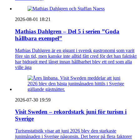
2026-08-01 18:21
Mathias Dahlgren – Del 5 i serien ”Goda
hållbara exempel”
Mathias Dahlgren är en gigant i svensk gastronomi som varit
före sin tid, men kanske inte alltid fått cred för det han faktiskt
har bidragit med långt innan hållbarhet blev ett ord som alla
ville äga
2026-07-30 19:59
Visit Sweden – rekordstark juni för turism i
Sverige
Turismstatistik visar att juni 2026 blev den starkaste
junimånaden i Sverige någonsin. Det beror på flera faktorer