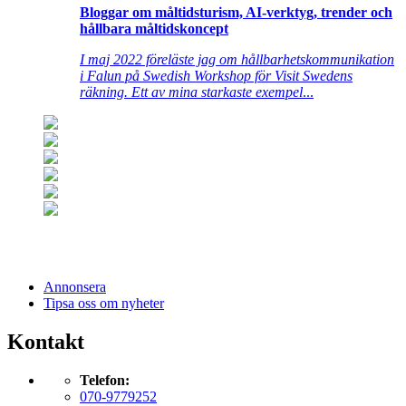
Bloggar om måltidsturism, AI-verktyg, trender och
hållbara måltidskoncept
I maj 2022 föreläste jag om hållbarhetskommunikation
i Falun på Swedish Workshop för Visit Swedens
räkning. Ett av mina starkaste exempel
...
Annonsera
Tipsa oss om nyheter
Kontakt
Telefon:
070-9779252