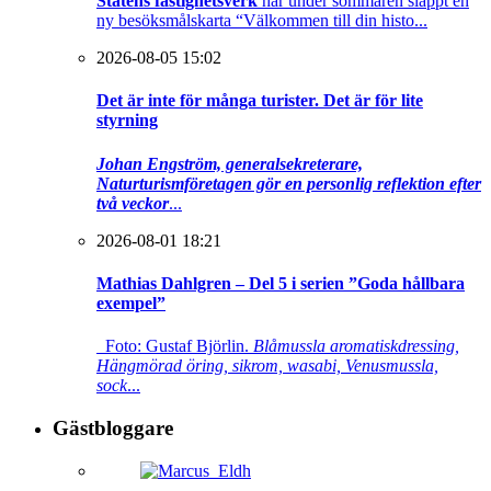
Statens fastighetsverk
har under sommaren släppt en
ny besöksmålskarta “Välkommen till din histo...
2026-08-05 15:02
Det är inte för många turister. Det är för lite
styrning
Johan Engström, generalsekreterare,
Naturturismföretagen gör en personlig reflektion efter
två veckor
...
2026-08-01 18:21
Mathias Dahlgren – Del 5 i serien ”Goda hållbara
exempel”
Foto: Gustaf Björlin.
Blåmussla aromatiskdressing,
Hängmörad öring, sikrom, wasabi, Venusmussla,
sock
...
Gästbloggare