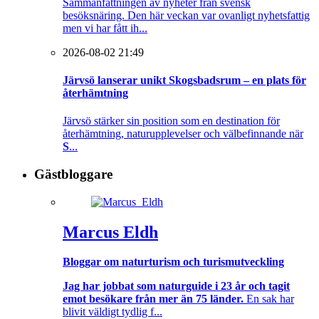
Sammanfattningen av nyheter från svensk
besöksnäring. Den här veckan var ovanligt nyhetsfattig
men vi har fått ih...
2026-08-02 21:49
Järvsö lanserar unikt Skogsbadsrum – en plats för
återhämtning
Järvsö stärker sin position som en destination för
återhämtning, naturupplevelser och välbefinnande när
S
...
Gästbloggare
Marcus Eldh
Bloggar om naturturism och turismutveckling
Jag har jobbat som naturguide i 23 år och tagit
emot besökare från mer än 75 länder.
En sak har
blivit väldigt tydlig f...