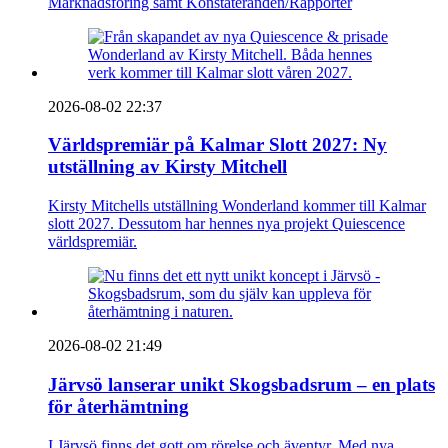
Marknadsföring samt Konstateranden/Rapporter
2026-08-02 22:37
Världspremiär på Kalmar Slott 2027: Ny
utställning av Kirsty Mitchell
Kirsty Mitchells utställning Wonderland kommer till Kalmar
slott 2027. Dessutom har hennes nya projekt Quiescence
världspremiär.
2026-08-02 21:49
Järvsö lanserar unikt Skogsbadsrum – en plats
för återhämtning
I Järvsö finns det gott om rörelse och äventyr. Med nya