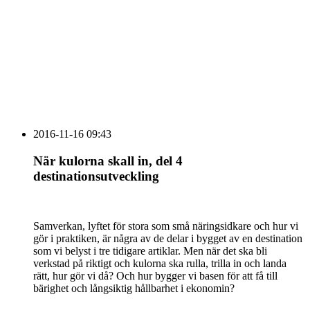
vecka 20 2026
HOUSE OF PEOPLE söker MICE säljare och
Bokning & Säljkoordinator
RSS
Prenumerera på nyhetsbrevet
2016-11-16 09:43
När kulorna skall in, del 4
destinationsutveckling
Samverkan, lyftet för stora som små näringsidkare och hur vi
gör i praktiken, är några av de delar i bygget av en destination
som vi belyst i tre tidigare artiklar. Men när det ska bli
verkstad på riktigt och kulorna ska rulla, trilla in och landa
rätt, hur gör vi då? Och hur bygger vi basen för att få till
bärighet och långsiktig hållbarhet i ekonomin?