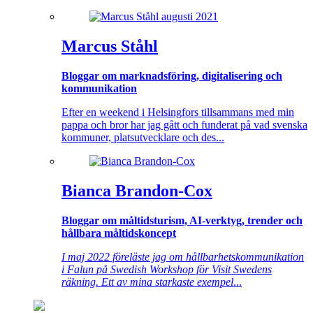
Marcus Ståhl
Bloggar om marknadsföring, digitalisering och
kommunikation
Efter en weekend i Helsingfors tillsammans med min
pappa och bror har jag gått och funderat på vad svenska
kommuner, platsutvecklare och des...
Bianca Brandon-Cox
Bloggar om måltidsturism, AI-verktyg, trender och
hållbara måltidskoncept
I maj 2022 föreläste jag om hållbarhetskommunikation
i Falun på Swedish Workshop för Visit Swedens
räkning. Ett av mina starkaste exempel
...