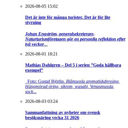
2026-08-05 15:02
Det är inte för många turister. Det är för lite
styrning
Johan Engström, generalsekreterare,
Naturturismföretagen gör en personlig reflektion efter
två veckor
...
2026-08-01 18:21
Mathias Dahlgren – Del 5 i serien ”Goda hållbara
exempel”
Foto: Gustaf Björlin.
Blåmussla aromatiskdressing,
Hängmörad öring, sikrom, wasabi, Venusmussla,
sock
...
2026-08-03 03:24
Sammanfattning av nyheter om svensk
besöksnäring vecka 31 2026