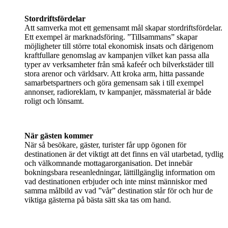
Stordriftsfördelar
Att samverka mot ett gemensamt mål skapar stordriftsfördelar.
Ett exempel är marknadsföring. ”Tillsammans” skapar
möjligheter till större total ekonomisk insats och därigenom
kraftfullare genomslag av kampanjen vilket kan passa alla
typer av verksamheter från små kafeér och bilverkstäder till
stora arenor och världsarv. Att kroka arm, hitta passande
samarbetspartners och göra gemensam sak i till exempel
annonser, radioreklam, tv kampanjer, mässmaterial är både
roligt och lönsamt.
När gästen kommer
När så besökare, gäster, turister får upp ögonen för
destinationen är det viktigt att det finns en väl utarbetad, tydlig
och välkomnande mottagarorganisation. Det innebär
bokningsbara reseanledningar, lättillgänglig information om
vad destinationen erbjuder och inte minst människor med
samma målbild av vad ”vår” destination står för och hur de
viktiga gästerna på bästa sätt ska tas om hand.