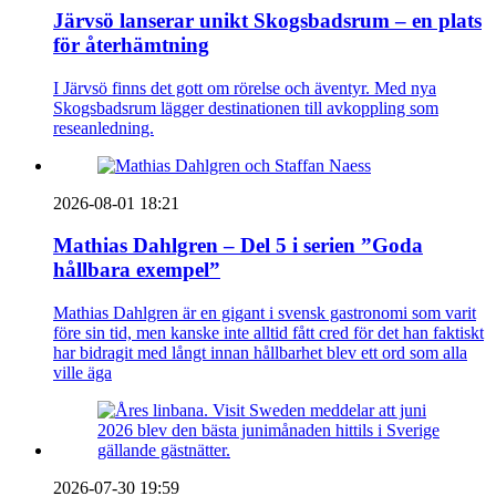
Järvsö lanserar unikt Skogsbadsrum – en plats
för återhämtning
I Järvsö finns det gott om rörelse och äventyr. Med nya
Skogsbadsrum lägger destinationen till avkoppling som
reseanledning.
2026-08-01 18:21
Mathias Dahlgren – Del 5 i serien ”Goda
hållbara exempel”
Mathias Dahlgren är en gigant i svensk gastronomi som varit
före sin tid, men kanske inte alltid fått cred för det han faktiskt
har bidragit med långt innan hållbarhet blev ett ord som alla
ville äga
2026-07-30 19:59