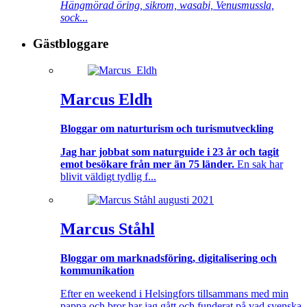
Hängmörad öring, sikrom, wasabi, Venusmussla,
sock
...
Gästbloggare
Marcus Eldh
Bloggar om naturturism och turismutveckling
Jag har jobbat som naturguide i 23 år och tagit
emot besökare från mer än 75 länder.
En sak har
blivit väldigt tydlig f...
Marcus Ståhl
Bloggar om marknadsföring, digitalisering och
kommunikation
Efter en weekend i Helsingfors tillsammans med min
pappa och bror har jag gått och funderat på vad svenska