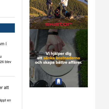
sm i
nu
026 blev
r att
äppt en