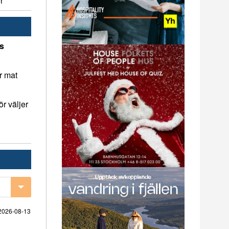
r
ns
r mat
r väljer
2026-08-13