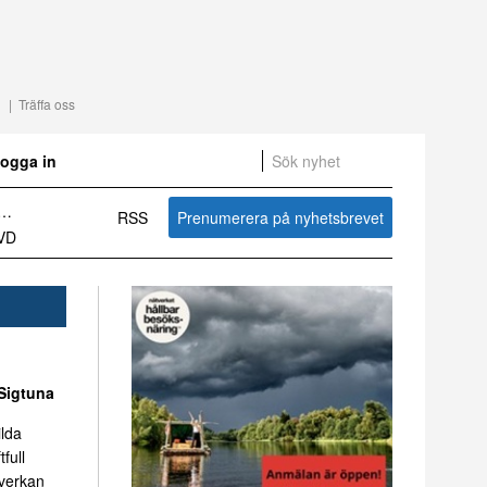
Träffa oss
ogga in
RSS
Prenumerera på nyhetsbrevet
Sammanfattning av nyheter om svensk besöksnäring vecka 27 2026
Sigtuna
ilda
tfull
mverkan