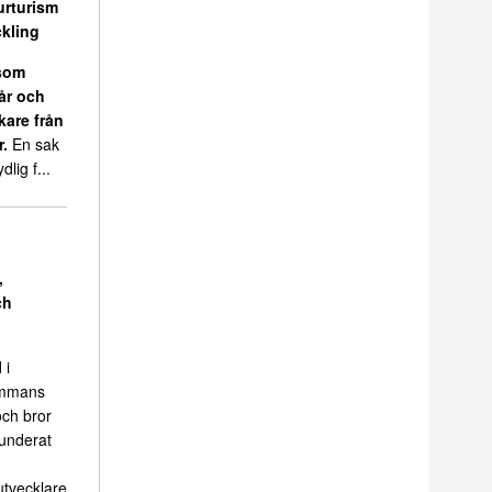
urturism
kling
 som
 år och
kare från
r.
En sak
dlig f...
,
ch
 i
sammans
ch bror
funderat
tvecklare