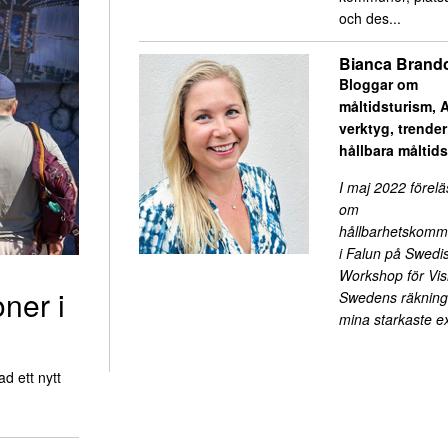
och des...
Bianca Brand
Bloggar om
måltidsturism, A
verktyg, trende
hållbara måltid
I maj 2022 förelä
om
hållbarhetskomm
i Falun på Swedi
Workshop för Visi
oner i
Swedens räkning.
mina starkaste 
d ett nytt