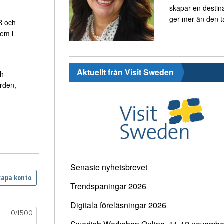
skapar en destin
ger mer än den t
HR och
lem i
Aktuellt från Visit Sweden
ch
rden,
Senaste nyhetsbrevet
Trendspaningar 2026
Digitala föreläsningar 2026