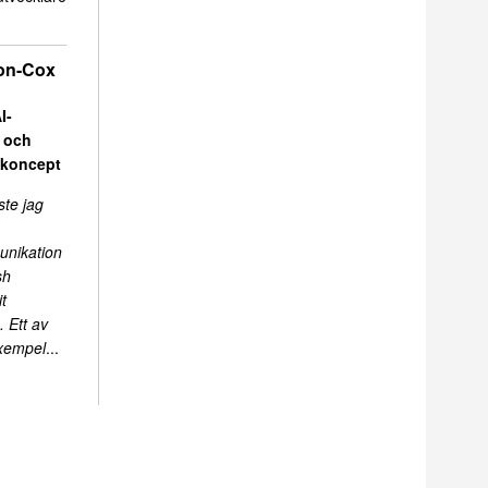
on-Cox
I-
r och
skoncept
ste jag
unikation
sh
t
 Ett av
exempel
...