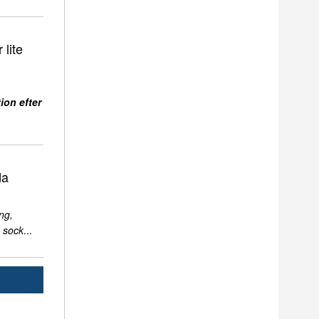
 lite
ion efter
da
ng,
 sock
...