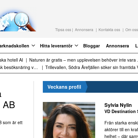
Tipsa oss
Annonsera
Kontakta oss
Om oss
arknadskollen
Hitta leverantör
Bloggar
Annonsera
L
raktion 2027
Det är inte för många turister. Det är för lite styrning
Sammanfattning av nyheter om svensk besöksnäring vecka 28 2026
Veckans profil
a
n AB
Sylvia Nylin
VD Destination 
 som är ett
Från starka ensk
aktörer till en kraf
helhet – där sa