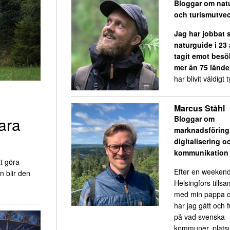
Bloggar om nat
och turismutvec
Jag har jobbat
naturguide i 23
tagit emot besö
mer än 75 lände
har blivit väldigt ty
Marcus Ståhl
ara
Bloggar om
marknadsföring
digitalisering o
kommunikation
t göra
Efter en weekend
n blir den
Helsingfors till
med min pappa o
har jag gått och 
på vad svenska
kommuner, platsu