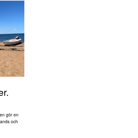
er.
en gör en
llands och