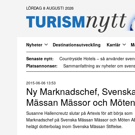
LÖRDAG 8 AUGUSTI 2026
Nyheter
Destinationsutveckling
Karriär
M
Senaste nytt:
Daftöland investerar 9 miljoner i ny att
Platsannonser:
2015-06-06 13:53
Ny Marknadschef, Svensk
Mässan Mässor och Möte
Susanne Hallencreutz slutar på Artexis för att börja som
Marknadschef på Svenska Mässan Mässor och Möten AB
helägt dotterbolag inom Svenska Mässan Stiftelse.