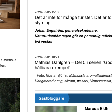
2026-08-05 15:02
Det är inte för många turister. Det är för
styrning
Johan Engström, generalsekreterare,
Naturturismföretagen gör en personlig reflekt
två veckor
...
2026-08-01 18:21
ga svenska
Mathias Dahlgren – Del 5 i serien ”Go
ten.
hållbara exempel”
Foto: Gustaf Björlin.
Blåmussla aromatiskdressi
Hängmörad öring, sikrom, wasabi, Venusmussla,
Gästbloggare
Marcus Eldh