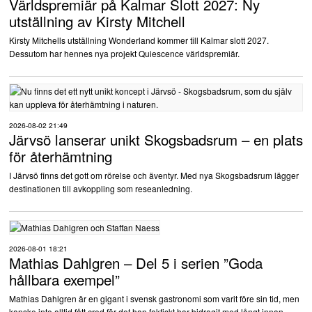
Världspremiär på Kalmar Slott 2027: Ny
Organisationer och föreningar
utställning av Kirsty Mitchell
Säkerhet
Kirsty Mitchells utställning Wonderland kommer till Kalmar slott 2027.
Dessutom har hennes nya projekt Quiescence världspremiär.
Underhållning
Utbildningstjänster
2026-08-02 21:49
Järvsö lanserar unikt Skogsbadsrum – en plats
Verksamhetsutveckling
för återhämtning
Övrigt
I Järvsö finns det gott om rörelse och äventyr. Med nya Skogsbadsrum lägger
destinationen till avkoppling som reseanledning.
För dig som är leverantör!
Till dig som vill sälja mer!
2026-08-01 18:21
Mathias Dahlgren – Del 5 i serien ”Goda
hållbara exempel”
Mathias Dahlgren är en gigant i svensk gastronomi som varit före sin tid, men
kanske inte alltid fått cred för det han faktiskt har bidragit med långt innan