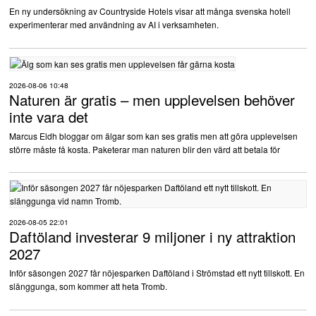
En ny undersökning av Countryside Hotels visar att många svenska hotell
experimenterar med användning av AI i verksamheten.
Radiointervjuer
Rapporter
2026-08-06 10:48
Naturen är gratis – men upplevelsen behöver
Trendspaning
inte vara det
Marcus Eldh bloggar om älgar som kan ses gratis men att göra upplevelsen
Statistik
större måste få kosta. Paketerar man naturen blir den värd att betala för
Aktuellt från Stua
Hitta leverantör
Bloggar
2026-08-05 22:01
Daftöland investerar 9 miljoner i ny attraktion
Destinationsutveckling
Annonsera
2027
Inför säsongen 2027 får nöjesparken Daftöland i Strömstad ett nytt tillskott. En
Försäkringar
Logga in
slänggunga, som kommer att heta Tromb.
Hotelltjänster