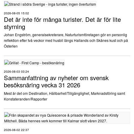
2026-08-05 15:02
IT
Det är inte för många turister. Det är för lite
styrning
Juridik
Johan Engström, generalsekreterare, Naturturismföretagen gör en personlig
reflektion efter två veckor med husbil längs Hallands och Skånes kust och på
Köp och sälj verksamheter
Österlen
Lokaler
2026-08-03 03:24
Marknadsföring
Sammanfattning av nyheter om svensk
besöksnäring vecka 31 2026
Mat och dryck
Mest är det om Destination, Hållbarhet/Tillgänglighet, Marknadsföring samt
Konstateranden/Rapporter
Miljö och hållbarhet
Personal
2026-08-02 22:37