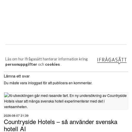
Debatt
Evenemang
Finansiering
Filmer / Podcasts
Hållbarhet
Lämna ett svar
Du måste vara
inloggad
för att publicera en kommentar.
Intervjuer turismprofiler
Marknadsföring
2026-08-07 21:39
Pågående byggprojekt
Countryside Hotels – så använder svenska
hotell AI
Pågående turismprojekt