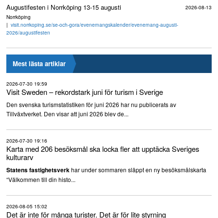
Augustifesten i Norrköping 13-15 augusti
2026-08-13
Norrköping
visit.norrkoping.se/se-och-gora/evenemangskalender/evenemang-augusti-
2026/augustifesten
Mest lästa artiklar
2026-07-30 19:59
Visit Sweden – rekordstark juni för turism i Sverige
Den svenska turismstatistiken för juni 2026 har nu publicerats av
Tillväxtverket. Den visar att juni 2026 blev de...
2026-07-30 19:16
Karta med 206 besöksmål ska locka fler att upptäcka Sveriges
kulturarv
har under sommaren släppt en ny besöksmålskarta
Statens fastighetsverk
“Välkommen till din histo...
2026-08-05 15:02
Det är inte för många turister. Det är för lite styrning