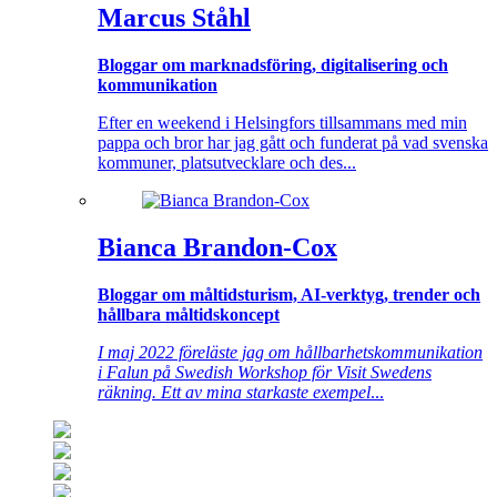
Marcus Ståhl
Bloggar om marknadsföring, digitalisering och
kommunikation
Efter en weekend i Helsingfors tillsammans med min
pappa och bror har jag gått och funderat på vad svenska
kommuner, platsutvecklare och des...
Bianca Brandon-Cox
Bloggar om måltidsturism, AI-verktyg, trender och
hållbara måltidskoncept
I maj 2022 föreläste jag om hållbarhetskommunikation
i Falun på Swedish Workshop för Visit Swedens
räkning. Ett av mina starkaste exempel
...