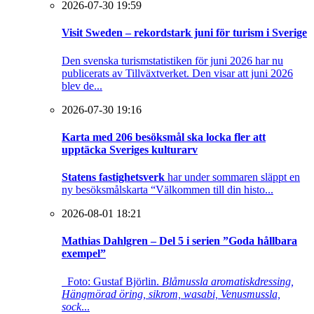
2026-07-30 19:59
Visit Sweden – rekordstark juni för turism i Sverige
Den svenska turismstatistiken för juni 2026 har nu
publicerats av Tillväxtverket. Den visar att juni 2026
blev de...
2026-07-30 19:16
Karta med 206 besöksmål ska locka fler att
upptäcka Sveriges kulturarv
Statens fastighetsverk
har under sommaren släppt en
ny besöksmålskarta “Välkommen till din histo...
2026-08-01 18:21
Mathias Dahlgren – Del 5 i serien ”Goda hållbara
exempel”
Foto: Gustaf Björlin.
Blåmussla aromatiskdressing,
Hängmörad öring, sikrom, wasabi, Venusmussla,
sock
...