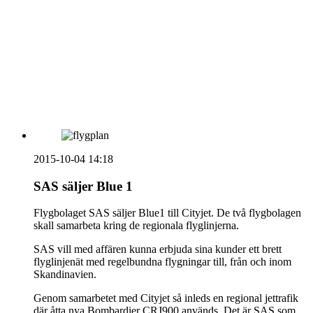
vecka 20 2026
HOUSE OF PEOPLE söker MICE säljare och
Bokning & Säljkoordinator
RSS
Prenumerera på nyhetsbrevet
2015-10-04 14:18
SAS säljer Blue 1
Flygbolaget SAS säljer Blue1 till Cityjet. De två flygbolagen
skall samarbeta kring de regionala flyglinjerna.
SAS vill med affären kunna erbjuda sina kunder ett brett
flyglinjenät med regelbundna flygningar till, från och inom
Skandinavien.
Genom samarbetet med Cityjet så inleds en regional jettrafik
där åtta nya Bombardier CRJ900 används. Det är SAS som