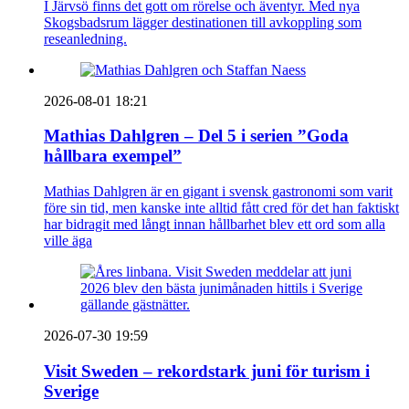
I Järvsö finns det gott om rörelse och äventyr. Med nya
Skogsbadsrum lägger destinationen till avkoppling som
reseanledning.
2026-08-01 18:21
Mathias Dahlgren – Del 5 i serien ”Goda
hållbara exempel”
Mathias Dahlgren är en gigant i svensk gastronomi som varit
före sin tid, men kanske inte alltid fått cred för det han faktiskt
har bidragit med långt innan hållbarhet blev ett ord som alla
ville äga
2026-07-30 19:59
Visit Sweden – rekordstark juni för turism i
Sverige