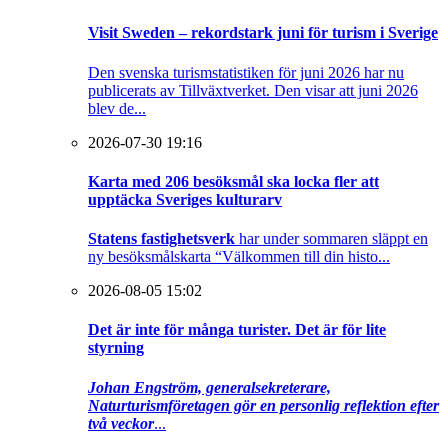
Visit Sweden – rekordstark juni för turism i Sverige
Den svenska turismstatistiken för juni 2026 har nu
publicerats av Tillväxtverket. Den visar att juni 2026
blev de...
2026-07-30 19:16
Karta med 206 besöksmål ska locka fler att
upptäcka Sveriges kulturarv
Statens fastighetsverk
har under sommaren släppt en
ny besöksmålskarta “Välkommen till din histo...
2026-08-05 15:02
Det är inte för många turister. Det är för lite
styrning
Johan Engström, generalsekreterare,
Naturturismföretagen gör en personlig reflektion efter
två veckor
...