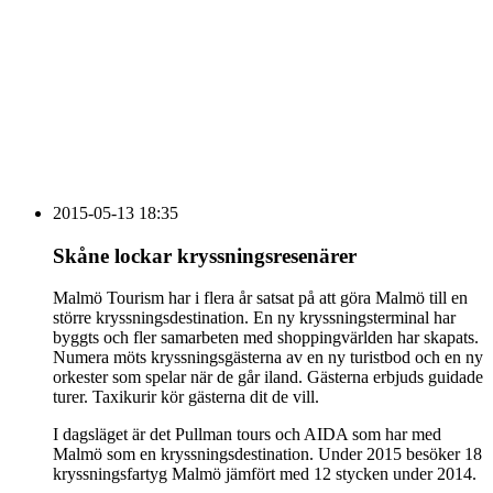
vecka 20 2026
HOUSE OF PEOPLE söker MICE säljare och
Bokning & Säljkoordinator
RSS
Prenumerera på nyhetsbrevet
2015-05-13 18:35
Skåne lockar kryssningsresenärer
Malmö Tourism har i flera år satsat på att göra Malmö till en
större kryssningsdestination. En ny kryssningsterminal har
byggts och fler samarbeten med shoppingvärlden har skapats.
Numera möts kryssningsgästerna av en ny turistbod och en ny
orkester som spelar när de går iland. Gästerna erbjuds guidade
turer. Taxikurir kör gästerna dit de vill.
I dagsläget är det Pullman tours och AIDA som har med
Malmö som en kryssningsdestination. Under 2015 besöker 18
kryssningsfartyg Malmö jämfört med 12 stycken under 2014.