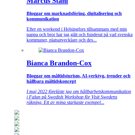
Marcus Ståhl
Bloggar om marknadsföring, digitalisering och
kommunikation
Efter en weekend i Helsingfors tillsammans med min
pappa och bror har jag gått och funderat på vad svenska
kommuner, platsutvecklare och des...
Bianca Brandon-Cox
Bloggar om måltidsturism, AI-verktyg, trender och
hållbara måltidskoncept
I maj 2022 föreläste jag om hållbarhetskommunikation
i Falun på Swedish Workshop för Visit Swedens
räkning. Ett av mina starkaste exempel
...