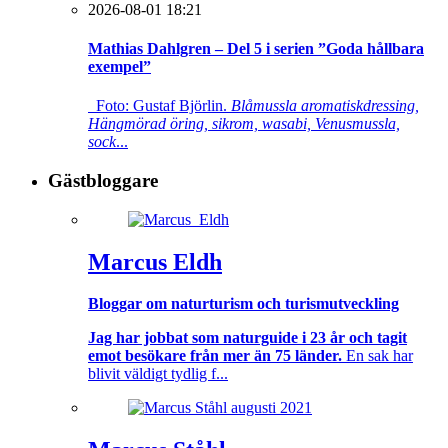
2026-08-01 18:21
Mathias Dahlgren – Del 5 i serien ”Goda hållbara
exempel”
Foto: Gustaf Björlin.
Blåmussla aromatiskdressing,
Hängmörad öring, sikrom, wasabi, Venusmussla,
sock
...
Gästbloggare
Marcus Eldh
Bloggar om naturturism och turismutveckling
Jag har jobbat som naturguide i 23 år och tagit
emot besökare från mer än 75 länder.
En sak har
blivit väldigt tydlig f...