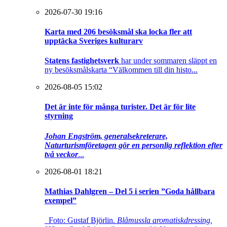
2026-07-30 19:16
Karta med 206 besöksmål ska locka fler att
upptäcka Sveriges kulturarv
Statens fastighetsverk
har under sommaren släppt en
ny besöksmålskarta “Välkommen till din histo...
2026-08-05 15:02
Det är inte för många turister. Det är för lite
styrning
Johan Engström, generalsekreterare,
Naturturismföretagen gör en personlig reflektion efter
två veckor
...
2026-08-01 18:21
Mathias Dahlgren – Del 5 i serien ”Goda hållbara
exempel”
Foto: Gustaf Björlin.
Blåmussla aromatiskdressing,