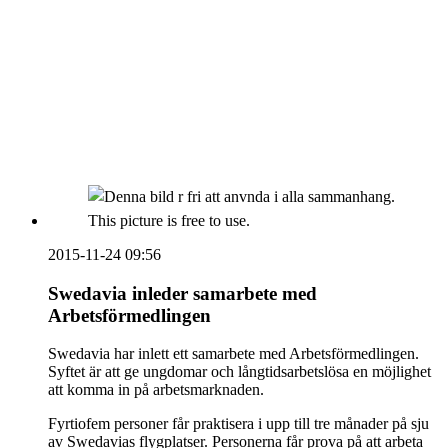
vecka 20 2026
HOUSE OF PEOPLE söker MICE säljare och
Bokning & Säljkoordinator
RSS
Prenumerera på nyhetsbrevet
2015-11-24 09:56
Swedavia inleder samarbete med
Arbetsförmedlingen
Swedavia har inlett ett samarbete med Arbetsförmedlingen.
Syftet är att ge ungdomar och långtidsarbetslösa en möjlighet
att komma in på arbetsmarknaden.
Fyrtiofem personer får praktisera i upp till tre månader på sju
av Swedavias flygplatser. Personerna får prova på att arbeta