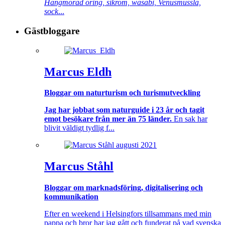
Hängmörad öring, sikrom, wasabi, Venusmussla,
sock
...
Gästbloggare
Marcus Eldh
Bloggar om naturturism och turismutveckling
Jag har jobbat som naturguide i 23 år och tagit
emot besökare från mer än 75 länder.
En sak har
blivit väldigt tydlig f...
Marcus Ståhl
Bloggar om marknadsföring, digitalisering och
kommunikation
Efter en weekend i Helsingfors tillsammans med min
pappa och bror har jag gått och funderat på vad svenska