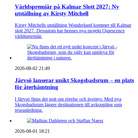
Världspremiär på Kalmar Slott 2027: Ny
utställning av Kirsty Mitchell
Kirsty Mitchells utställning Wonderland kommer till Kalmar
slott 2027. Dessutom har hennes nya projekt Quiescence
världspremiär.
2026-08-02 21:49
Järvsö lanserar unikt Skogsbadsrum – en plats
för återhämtning
I Järvsö finns det gott om rörelse och äventyr. Med nya
Skogsbadsrum lägger destinationen till avkoppling som
reseanledning.
2026-08-01 18:21