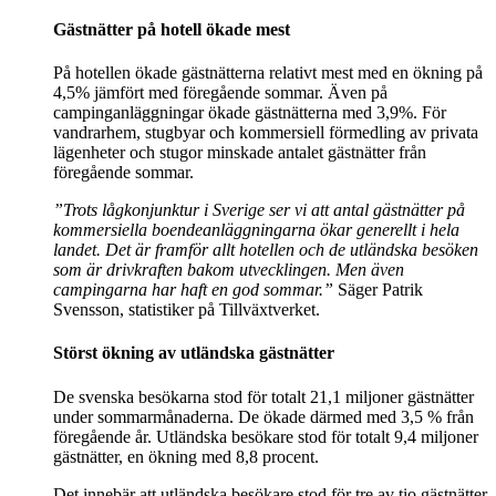
Gästnätter på hotell ökade mest
På hotellen ökade gästnätterna relativt mest med en ökning på
4,5% jämfört med föregående sommar. Även på
campinganläggningar ökade gästnätterna med 3,9%. För
vandrarhem, stugbyar och kommersiell förmedling av privata
lägenheter och stugor minskade antalet gästnätter från
föregående sommar.
”Trots lågkonjunktur i Sverige ser vi att antal gästnätter på
kommersiella boendeanläggningarna ökar generellt i hela
landet. Det är framför allt hotellen och de utländska besöken
som är drivkraften bakom utvecklingen. Men även
campingarna har haft en god sommar.”
Säger Patrik
Svensson, statistiker på Tillväxtverket.
Störst ökning av utländska gästnätter
De svenska besökarna stod för totalt 21,1 miljoner gästnätter
under sommarmånaderna. De ökade därmed med 3,5 % från
föregående år. Utländska besökare stod för totalt 9,4 miljoner
gästnätter, en ökning med 8,8 procent.
Det innebär att utländska besökare stod för tre av tio gästnätter