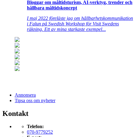
Bloggar om måltidsturism, AI-verktyg, trender och
hållbara måltidskoncept
I maj 2022 föreläste jag om hållbarhetskommunikation
i Falun på Swedish Workshop för Visit Swedens
räkning. Ett av mina starkaste exempel
...
Annonsera
Tipsa oss om nyheter
Kontakt
Telefon:
070-9779252