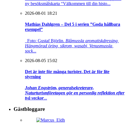
ny besöksmålskarta “Välkommen till din histo...
2026-08-01 18:21
Mathias Dahlgren – Del 5 i serien ”Goda hållbara
exempel”
Foto: Gustaf Björlin.
Blåmussla aromatiskdressing,
Hängmörad öring, sikrom, wasabi, Venusmussla,
sock
...
2026-08-05 15:02
Det är inte för många turister. Det är för lite
styrning
Johan Engström, generalsekreterare,
Naturturismföretagen gör en personlig reflektion efter
två veckor
...
Gästbloggare