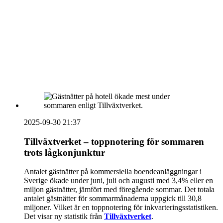
vecka 20 2026
HOUSE OF PEOPLE söker MICE säljare och
Bokning & Säljkoordinator
RSS
Prenumerera på nyhetsbrevet
2025-09-30 21:37
Tillväxtverket – toppnotering för sommaren
trots lågkonjunktur
Antalet gästnätter på kommersiella boendeanläggningar i
Sverige ökade under juni, juli och augusti med 3,4% eller en
miljon gästnätter, jämfört med föregående sommar. Det totala
antalet gästnätter för sommarmånaderna uppgick till 30,8
miljoner. Vilket är en toppnotering för inkvarteringsstatistiken.
Det visar ny statistik från
Tillväxtverket
.