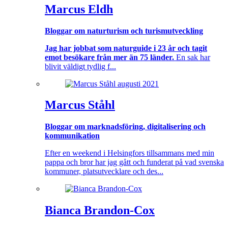
Marcus Eldh
Bloggar om naturturism och turismutveckling
Jag har jobbat som naturguide i 23 år och tagit
emot besökare från mer än 75 länder.
En sak har
blivit väldigt tydlig f...
Marcus Ståhl
Bloggar om marknadsföring, digitalisering och
kommunikation
Efter en weekend i Helsingfors tillsammans med min
pappa och bror har jag gått och funderat på vad svenska
kommuner, platsutvecklare och des...
Bianca Brandon-Cox