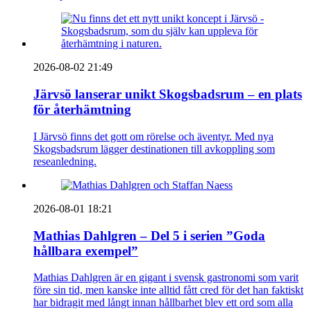
2026-08-02 21:49
Järvsö lanserar unikt Skogsbadsrum – en plats
för återhämtning
I Järvsö finns det gott om rörelse och äventyr. Med nya
Skogsbadsrum lägger destinationen till avkoppling som
reseanledning.
2026-08-01 18:21
Mathias Dahlgren – Del 5 i serien ”Goda
hållbara exempel”
Mathias Dahlgren är en gigant i svensk gastronomi som varit
före sin tid, men kanske inte alltid fått cred för det han faktiskt
har bidragit med långt innan hållbarhet blev ett ord som alla