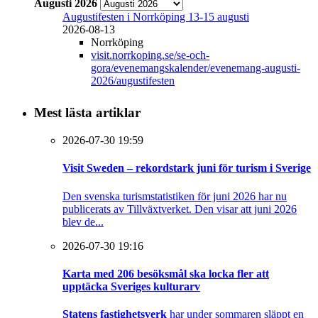
Augusti 2026
Augustifesten i Norrköping 13-15 augusti
2026-08-13
Norrköping
visit.norrkoping.se/se-och-
gora/evenemangskalender/evenemang-augusti-
2026/augustifesten
Mest lästa artiklar
2026-07-30 19:59
Visit Sweden – rekordstark juni för turism i Sverige
Den svenska turismstatistiken för juni 2026 har nu
publicerats av Tillväxtverket. Den visar att juni 2026
blev de...
2026-07-30 19:16
Karta med 206 besöksmål ska locka fler att
upptäcka Sveriges kulturarv
Statens fastighetsverk
har under sommaren släppt en