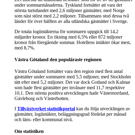
under sommarmånaderna. Tyskland fortsätter att vara det
största turistlandet med 2,6 miljoner gästnätter, med Norge
som näst störst med 2,2 miljoner. Tillsammans stod dessa två
länder för över hälften av alla utländska gästnätter i Sverige.
De totala logiintäkterna för sommaren uppgick till 14,2
miljarder kronor. En ökning med 6,5% eller 872 miljoner
kronor från föregående sommar. Hotellens intäkter ökar mest,
med 8,7%.
Västra Götaland den populäraste regionen
Västra Götaland fortsätter vara den region med flest antal
gästnätter under sommaren med 5,5 miljoner, med Stockholm
tätt efter med 5,2 miljoner. Det var dock Gotland och Kalmar
som hade flest gästnätter per invånare med 11,7 respektive
10,1. Den största positiva utvecklingen hade Västernorrland,
Gävleborg och Västerbotten.
I
Tillväxtverket statistikportal
kan du följa utvecklingen av
gästnätter, logiintäkter, beläggningsgrad fördelat per månad
och läns- eller kommunal nivå.
Om statistiken