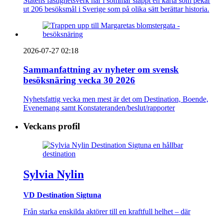
Statens fastighetsverk har i sommar släppt en karta som pekar
ut 206 besöksmål i Sverige som på olika sätt berättar historia.
2026-07-27 02:18
Sammanfattning av nyheter om svensk
besöksnäring vecka 30 2026
Nyhetsfattig vecka men mest är det om Destination, Boende,
Evenemang samt Konstateranden/beslut/rapporter
Veckans profil
Sylvia Nylin
VD Destination Sigtuna
Från starka enskilda aktörer till en kraftfull helhet – där