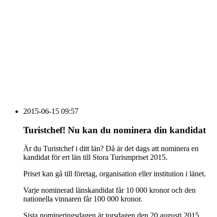
Vidbynäs Gård & Konferens söker efter en driven VD
Sammanfattning av nyheter om svensk besöksnäring
vecka 20 2026
HOUSE OF PEOPLE söker MICE säljare och
Bokning & Säljkoordinator
RSS
Prenumerera på nyhetsbrevet
2015-06-15 09:57
Turistchef! Nu kan du nominera din kandidat
Är du Turistchef i ditt län? Då är det dags att nominera en
kandidat för ert län till Stora Turismpriset 2015.
Priset kan gå till företag, organisation eller institution i länet.
Varje nominerad länskandidat får 10 000 kronor och den
nationella vinnaren får 100 000 kronor.
Sista nomineringsdagen är torsdagen den 20 augusti 2015.