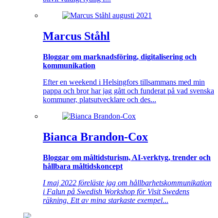
Marcus Ståhl
Bloggar om marknadsföring, digitalisering och
kommunikation
Efter en weekend i Helsingfors tillsammans med min
pappa och bror har jag gått och funderat på vad svenska
kommuner, platsutvecklare och des...
Bianca Brandon-Cox
Bloggar om måltidsturism, AI-verktyg, trender och
hållbara måltidskoncept
I maj 2022 föreläste jag om hållbarhetskommunikation
i Falun på Swedish Workshop för Visit Swedens
räkning. Ett av mina starkaste exempel
...