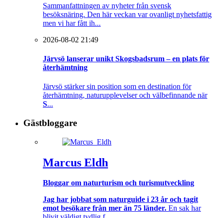
Sammanfattningen av nyheter från svensk
besöksnäring. Den här veckan var ovanligt nyhetsfattig
men vi har fått ih...
2026-08-02 21:49
Järvsö lanserar unikt Skogsbadsrum – en plats för
återhämtning
Järvsö stärker sin position som en destination för
återhämtning, naturupplevelser och välbefinnande när
S
...
Gästbloggare
Marcus Eldh
Bloggar om naturturism och turismutveckling
Jag har jobbat som naturguide i 23 år och tagit
emot besökare från mer än 75 länder.
En sak har
blivit väldigt tydlig f...