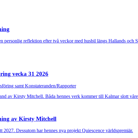
rning
n personlig reflektion efter två veckor med husbil längs Hallands och 
ring vecka 31 2026
dsföring samt Konstateranden/Rapporter
ing av Kirsty Mitchell
ott 2027. Dessutom har hennes nya projekt Quiescence världspremiär.