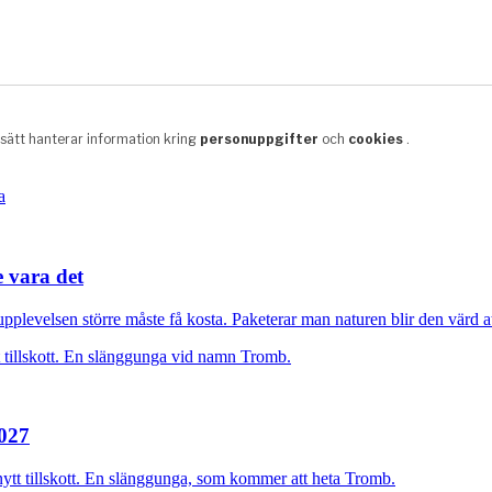
e vara det
plevelsen större måste få kosta. Paketerar man naturen blir den värd at
2027
nytt tillskott. En slänggunga, som kommer att heta Tromb.