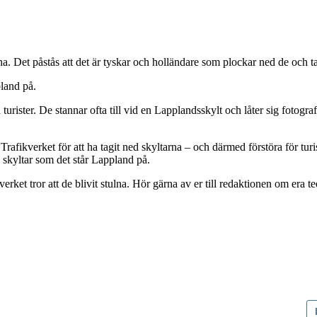
na. Det påstås att det är tyskar och holländare som plockar ned de och 
pland på.
urister. De stannar ofta till vid en Lapplandsskylt och låter sig fotograf
Trafikverket för att ha tagit ned skyltarna – och därmed förstöra för t
la skyltar som det står Lappland på.
rket tror att de blivit stulna. Hör gärna av er till redaktionen om era teo