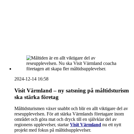
vecka 20 2026
HOUSE OF PEOPLE söker MICE säljare och
Bokning & Säljkoordinator
RSS
Prenumerera på nyhetsbrevet
2024-12-14 16:58
Visit Värmland – ny satsning på måltidsturism
ska stärka företag
Måltidsturismen växer snabbt och blir en allt viktigare del av
reseupplevelsen. För att stärka Värmlands företagare inom
området och göra mat och dryck till en självklar del av
regionens upplevelser, startar
Visit Värmland
nu ett nytt
projekt med fokus på måltidsupplevelser.