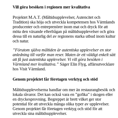
Vill göra besöken i regionen mer kvalitativa
Projektet M.A.T. (Måltidsupplevelser, Autencitet och
Tradition) ska höja och utveckla kompetensen hos Värmlands
producenter och entreprenörer inom mat och dryck för att
möta den växande efterfrågan på måltidsupplevelser och göra
dessa till en naturlig del av regionens starka utbud inom kultur
och natur.
”Förutom själva måltiden är autentiska upplevelser en stor
anledning till varför man reser. Maten är ett väldigt enkelt sätt
att få just autentiska upplevelser. Vi vill göra besöken i
Värmland mer kvalitativa.”
Säger Elin Flyg, affärsutvecklare
hos Visit Värmland.
Genom projektet får företagen verktyg och stöd
Måltidsupplevelserna handlar om mer än restaurangbesök och
lokala råvaror. Det kan också vara en ”gofika” i skogen eller
en dryckesprovning. Begreppet är brett vilket ger stor
potential för att utveckla många olika typer av upplevelser.
Genom projektet får företagen verktyg och stöd för att
utveckla sina måltidsupplevelser.