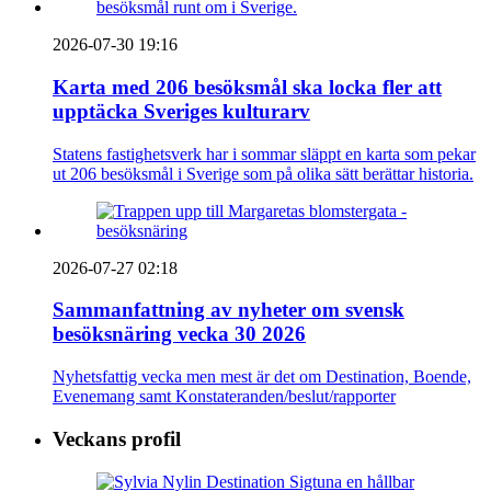
2026-07-30 19:16
Karta med 206 besöksmål ska locka fler att
upptäcka Sveriges kulturarv
Statens fastighetsverk har i sommar släppt en karta som pekar
ut 206 besöksmål i Sverige som på olika sätt berättar historia.
2026-07-27 02:18
Sammanfattning av nyheter om svensk
besöksnäring vecka 30 2026
Nyhetsfattig vecka men mest är det om Destination, Boende,
Evenemang samt Konstateranden/beslut/rapporter
Veckans profil