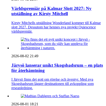
Världspremiär på Kalmar Slott 2027: Ny
utställning av Kirsty Mitchell
Kirsty Mitchells utställning Wonderland kommer till Kalmar
slott 2027. Dessutom har hennes nya projekt Quiescence
världspremiär.
2026-08-02 21:49
Järvsö lanserar unikt Skogsbadsrum – en plats
för återhämtning
I Järvsö finns det gott om rörelse och äventyr. Med nya
Skogsbadsrum lägger destinationen till avkoppling som
reseanledning.
2026-08-01 18:21