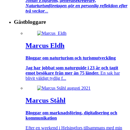
Johan Engström, generalsekreterare,
Naturturismföretagen gör en personlig reflektion efter
två veckor
...
Gästbloggare
Marcus Eldh
Bloggar om naturturism och turismutveckling
Jag har jobbat som naturguide i 23 år och tagit
emot besökare från mer än 75 länder.
En sak har
blivit väldigt tydlig f...
Marcus Ståhl
Bloggar om marknadsföring, digitalisering och
kommunikation
Efter en weekend i Helsingfors tillsammans med min