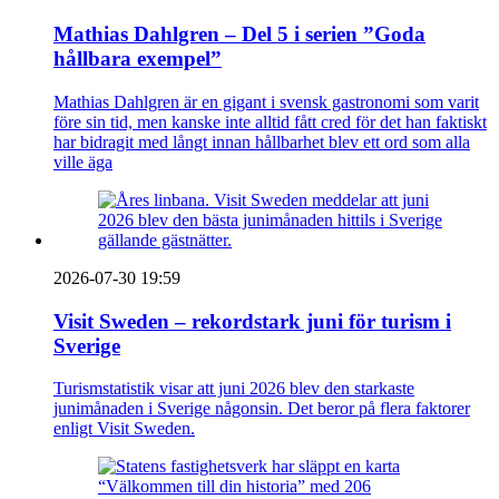
Mathias Dahlgren – Del 5 i serien ”Goda
hållbara exempel”
Mathias Dahlgren är en gigant i svensk gastronomi som varit
före sin tid, men kanske inte alltid fått cred för det han faktiskt
har bidragit med långt innan hållbarhet blev ett ord som alla
ville äga
2026-07-30 19:59
Visit Sweden – rekordstark juni för turism i
Sverige
Turismstatistik visar att juni 2026 blev den starkaste
junimånaden i Sverige någonsin. Det beror på flera faktorer
enligt Visit Sweden.