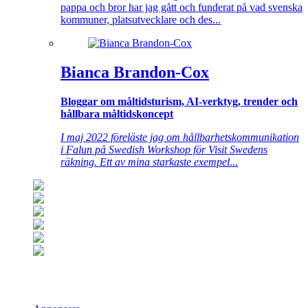
pappa och bror har jag gått och funderat på vad svenska
kommuner, platsutvecklare och des...
Bianca Brandon-Cox
Bloggar om måltidsturism, AI-verktyg, trender och
hållbara måltidskoncept
I maj 2022 föreläste jag om hållbarhetskommunikation
i Falun på Swedish Workshop för Visit Swedens
räkning. Ett av mina starkaste exempel
...