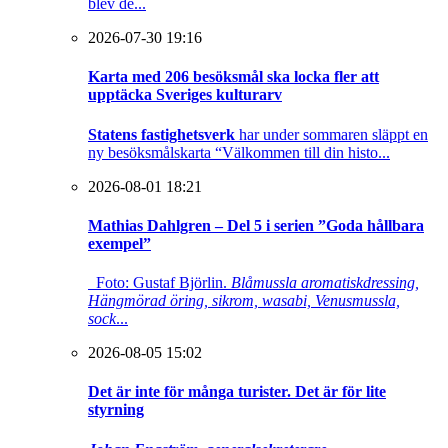
blev de...
2026-07-30 19:16
Karta med 206 besöksmål ska locka fler att
upptäcka Sveriges kulturarv
Statens fastighetsverk
har under sommaren släppt en
ny besöksmålskarta “Välkommen till din histo...
2026-08-01 18:21
Mathias Dahlgren – Del 5 i serien ”Goda hållbara
exempel”
Foto: Gustaf Björlin.
Blåmussla aromatiskdressing,
Hängmörad öring, sikrom, wasabi, Venusmussla,
sock
...
2026-08-05 15:02
Det är inte för många turister. Det är för lite
styrning