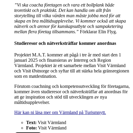
”Vi ska coacha företagen och vara ett bollplank både
teoretiskt och praktiskt. Det kan handla om allt från
storytelling till vilka värden man måste jobba med för att
skapa en bra måltidsupplevelse. Vi kommer också att skapa
nätverk och arenor för kunskapsutbyte och sampaketering
mellan flera företag tillsammans.”
Förklarar Elin Flyg.
Studieresor och nätverksträffar kommer anordnas
Projektet M.A.T. kommer att pågå i tre år med start den 1
januari 2025 och finansieras av Interreg och Region
Värmland. Projektet är ett samarbete mellan Visit Värmland
och Visit Østnorge och syftar till att stärka hela gränsregionen
som en matdestination.
Förutom coachning och kompetensutveckling för företagarna,
kommer även studieresor och nätverksträffar att anordnas för
att ge inspiration och stöd till utvecklingen av nya
måltidsupplevelser.
Här kan ni läsa mer om Värmland på Turismnytt.
Text:
Visit Värmland
Foto:
Visit Värmland