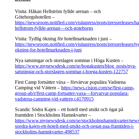
Visita: Håkan Hellström fyllde arenan – och
Göteborgshotellen –
https://newsroom.notified.com/visitapress/posts/pressreleases/h
hellstrom-fyllde-arenan—och-goteborgs
Visita: Tydlig ökning för hotellmarknaden i juni –
https://newsroom.notified.com/visitapress/posts/pressreleases/ty
okning-for-hotellmarknaden-i-juni
Nya satsningar och storslagen sommar i Höga Kusten –
https://www.mynewsdesk.com/se/hogakusten/blog_posts/nya-
satsningar-och-storslagen-sommar-i-hoega-kusten-122757
First Camp fortsätter växa – förvärvar populära Vadstena
Camping vid Vättern –
https://news.cision.com/se/first-camp-
group-ab/r/first-camp-fortsatter-vaxa—forvarvar-populara-
vadstena-camping-vid-vattern,c4170915
Scandic Södra Kajen – ett hotell med utsikt och ögat på
framtiden i Stockholms Hamnkvarter –
https://www.mynewsdesk.com/se/stockholmshamnkvarter/news
soedra-kajen-ett-hotell-med-utsikt-och-oegat-paa-framtiden-i-
stockholms-hamnkvarter-498537