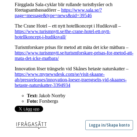
Färgglada Sala-cyklar blir rullande turistbyråer och
företagsambassadörer –
https://www.sala.se/?
page=message&type=news&sid=39546
The Crane Hotel – ett nytt hotellkoncept i Hudiksvall –
https://www.turismnytt.se/the-crane-hotel-ett-nytt-
hotellkoncept-i-hudiksvall/
Turismforskare prisas för metod att mäta det icke mätbara –
https://www.turismnytt.se/turismforskare-prisas-for-metod-att-
mata-det-icke-matbara/
Innovation löser trängseln vid Skånes hetaste naturskatter –
https://www.mynewsdesk.com/se/visit-skaane-
ab/pressreleases/innovation-loeser-traengseln-vid-skaanes-
hetaste-naturskatter-3394934
Text:
Jakob Norrby
Foto:
Forsbergs