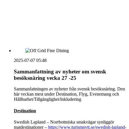
HOUSE OF PEOPLE söker MICE säljare och
Bokning & Säljkoordinator
RSS
Prenumerera på nyhetsbrevet
2025-07-07 05:48
Sammanfattning av nyheter om svensk
besöksnäring vecka 27 -25
Sammanfattningen av nyheter från svensk besöksnäring. Den
här veckan mest under Destination, Flyg, Evenemang och
Hållbarhet/Tillgänglighet/Inkludering
Destination
Swedish Lapland – Norrbottniska smakvägar synliggör
matdestinationer –
https://www.turismnytt.se/swedish-lapland-