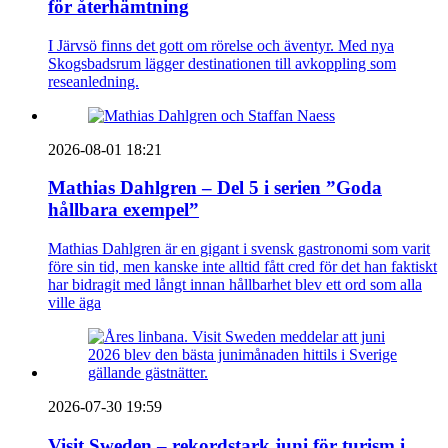
för återhämtning
I Järvsö finns det gott om rörelse och äventyr. Med nya
Skogsbadsrum lägger destinationen till avkoppling som
reseanledning.
2026-08-01 18:21
Mathias Dahlgren – Del 5 i serien ”Goda
hållbara exempel”
Mathias Dahlgren är en gigant i svensk gastronomi som varit
före sin tid, men kanske inte alltid fått cred för det han faktiskt
har bidragit med långt innan hållbarhet blev ett ord som alla
ville äga
2026-07-30 19:59
Visit Sweden – rekordstark juni för turism i