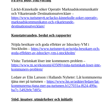
På nytt jobb, rekrytering
Läckö-Kinnekulle söker Operativ Marknadskommunikatör
och Vikarierande Destinationsutvecklare –
https://www.turismnytt.se/lacko-kinnekulle-soker-operativ-
marknadskommunikator-och-vikarierande-
destinationsutvecklare/
Konstateranden, beslut och rapporter
Nöjda besökare och goda effekter av Ishockey-VM i
Stockholm –
https://www.turismnytt.se/nojda-besokare-och-
goda-effekter-av-ishockey-vm-i-stockholm/
Visita: Turistskatt löser inte kommuners problem –
https://www.tn.se/ekonomi/43509/visita-turistskatt-loser-inte-
kommuners-problem/
Ledare av Elin Larsson i Hallands Nyheter: Låt kommunerna
tjäna mer på turismen –
https://www.hn.se/asikter/ledare/lat-
kommunerna-tjana-mer-pa-turismen.b127031a-f624-499a-
ba7c-5492b9c7d05c
Stöd, insatser, utmärkelser och initiativ