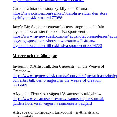
Carola avslutar den stora kyrkflytten i Kiruna –
https://news.cision.com/se/lkab/r/carola-avslutar-den-stora-
kyrkflytten-i-kiruna,c4177088
Jacy’z Big Stage presenterar höstens program – allt från
legendariska artister till exklusiva sportevent –
https://www.mynewsdesk.com/se/jacyzhotel/pressreleases/jacyz
big-stage-presenterar-hoestens-program-allt-fraan-
legendariska-artister-till-exklusiva-sportevent-3394773
Museer och utställningar
Invigning & Artist Talk den 6 augusti – In the Weave of
Creation –
https://www.mynewsdesk.com/se/norrviken/pressreleases/invig
och-artist-talk-den-6-augusti-in-the-weave-of-creation-
3395609
AI-guiden Flora visar vägen i Vasamuseets trädgård –
https://www.vasamuseet.se/om-vasamuseet/pressrum/ai-
guiden-flora-visar-vagen-i-vasamuseets-tradgard
Artscape gör comeback i Linköping – nytt färgstarkt
konstprojekt –