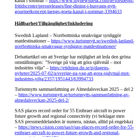
kanal i sommar –
https://www.mynewsdesk.com/se/forsbergs-
fritidscenter/pressreleases/fine-dining-i-husvagn-nytt-
gourmetkoncept-laengs-goeta-kanal-i-sommar-3394633
Hållbarhet/Tillgänglighet/Inkludering
Swedish Lapland – Norrbottniska smakvägar synliggör
matdestinationer –
https://www.turismnytt.se/swedish-lapland-
norrbottniska-smakvagar-synliggor-matdestinationer/
Debattartikel om att Sverige har möjlighet att leda den gröna
omställningen: ”Sverige på väg att göra självmål – mot
industrins vilja” –
https://etidning.dn.se/p/dagens-
nyheter/2025-07-02/a/sverige-pa-vag-att-gora-sjalvmal-mot-
industrins-vilja/2357/1951443/63994733
Turismnytts sammanfattning av Almedalsveckan 2025 – del 2
–
https://www.turismnytt.se/turismnytts-sammanfattning-av-
almedalsveckan-2025-del-2/
SAS places record order for 55 Embraer aircraft to power
future growth and regional connectivity (vi beklagar men
SAS pressmeddelanden är numera, nästan, alltid på engelska)
–
https://news.cision.com/sas/r/sas-places-record-order-for-55-
embraer-aircraft-to-power-future-growth-and-regional-