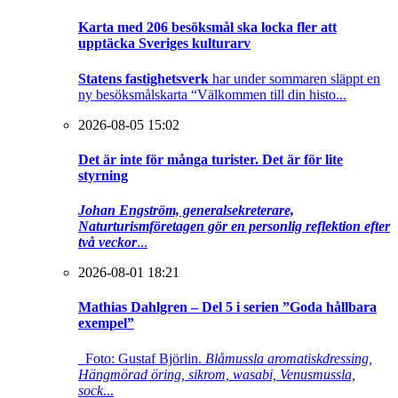
Karta med 206 besöksmål ska locka fler att
upptäcka Sveriges kulturarv
Statens fastighetsverk
har under sommaren släppt en
ny besöksmålskarta “Välkommen till din histo...
2026-08-05 15:02
Det är inte för många turister. Det är för lite
styrning
Johan Engström, generalsekreterare,
Naturturismföretagen gör en personlig reflektion efter
två veckor
...
2026-08-01 18:21
Mathias Dahlgren – Del 5 i serien ”Goda hållbara
exempel”
Foto: Gustaf Björlin.
Blåmussla aromatiskdressing,
Hängmörad öring, sikrom, wasabi, Venusmussla,
sock
...