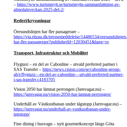
–
https://www.turismnytt.se/turismnytts-sammanfattning-av-
almedalsveckan-2025-del-2/
Rederi/kryssningar
Öresundslinjen har fler passagerare –
https://via.ritzau.dk/pressemeddelelse/14486534/oresundslinjen
har-fler-passagerare?publisherId=12030451&lang=sv
Transport, Infrastruktur och Mobilitet
Flygtaxi – en del av Cabonline – utvald preferred partner i
SAS Transfer –
https://news.cision.com/se/cabonline-group-
ab/r/flygtaxi—en-del-av-cabonline—utvald-preferred-partner-
i-sas-transfer,c4183705
Vision 2050 har lämnat perrongen (Jarnvagar.nu) –
https://jarnvagar.nu/vision-2050-har-lamnat-perrongen/
Underhåll av Västkustbanan under tågstopp (Jarnvagar.nu) –
https://jarnvagar.nu/underhall-av-vastkustbanan-under-
tagstopp/
Fine dining i husvagn – nytt gourmetkoncept längs Göta