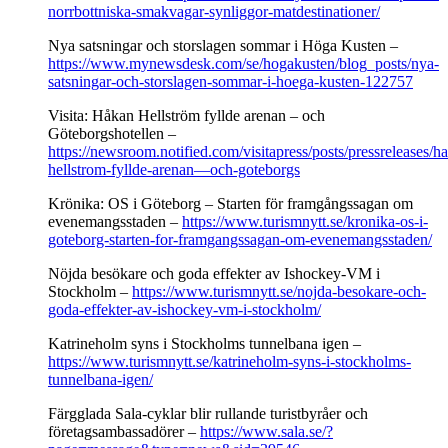
norrbottniska-smakvagar-synliggor-matdestinationer/
Nya satsningar och storslagen sommar i Höga Kusten –
https://www.mynewsdesk.com/se/hogakusten/blog_posts/nya-
satsningar-och-storslagen-sommar-i-hoega-kusten-122757
Visita: Håkan Hellström fyllde arenan – och
Göteborgshotellen –
https://newsroom.notified.com/visitapress/posts/pressreleases/h
hellstrom-fyllde-arenan—och-goteborgs
Krönika: OS i Göteborg – Starten för framgångssagan om
evenemangsstaden –
https://www.turismnytt.se/kronika-os-i-
goteborg-starten-for-framgangssagan-om-evenemangsstaden/
Nöjda besökare och goda effekter av Ishockey-VM i
Stockholm –
https://www.turismnytt.se/nojda-besokare-och-
goda-effekter-av-ishockey-vm-i-stockholm/
Katrineholm syns i Stockholms tunnelbana igen –
https://www.turismnytt.se/katrineholm-syns-i-stockholms-
tunnelbana-igen/
Färgglada Sala-cyklar blir rullande turistbyråer och
företagsambassadörer –
https://www.sala.se/?