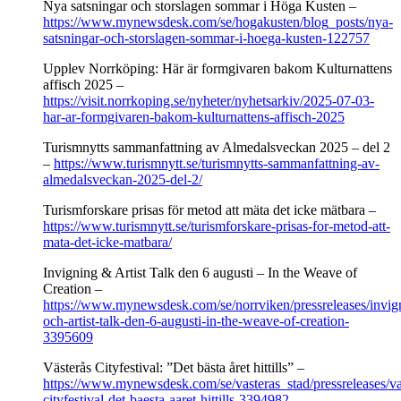
Nya satsningar och storslagen sommar i Höga Kusten –
https://www.mynewsdesk.com/se/hogakusten/blog_posts/nya-
satsningar-och-storslagen-sommar-i-hoega-kusten-122757
Upplev Norrköping: Här är formgivaren bakom Kulturnattens
affisch 2025 –
https://visit.norrkoping.se/nyheter/nyhetsarkiv/2025-07-03-
har-ar-formgivaren-bakom-kulturnattens-affisch-2025
Turismnytts sammanfattning av Almedalsveckan 2025 – del 2
–
https://www.turismnytt.se/turismnytts-sammanfattning-av-
almedalsveckan-2025-del-2/
Turismforskare prisas för metod att mäta det icke mätbara –
https://www.turismnytt.se/turismforskare-prisas-for-metod-att-
mata-det-icke-matbara/
Invigning & Artist Talk den 6 augusti – In the Weave of
Creation –
https://www.mynewsdesk.com/se/norrviken/pressreleases/invig
och-artist-talk-den-6-augusti-in-the-weave-of-creation-
3395609
Västerås Cityfestival: ”Det bästa året hittills” –
https://www.mynewsdesk.com/se/vasteras_stad/pressreleases/va
cityfestival-det-baesta-aaret-hittills-3394982