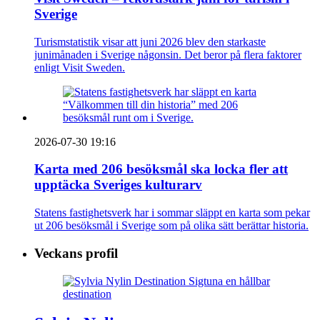
Sverige
Turismstatistik visar att juni 2026 blev den starkaste
junimånaden i Sverige någonsin. Det beror på flera faktorer
enligt Visit Sweden.
2026-07-30 19:16
Karta med 206 besöksmål ska locka fler att
upptäcka Sveriges kulturarv
Statens fastighetsverk har i sommar släppt en karta som pekar
ut 206 besöksmål i Sverige som på olika sätt berättar historia.
Veckans profil