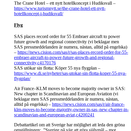
The Crane Hotel – ett nytt hotellkoncept i Hudiksvall –
https://www.turismnytt.se/the-crane-hotel-ett-nytt-
hotellkoncept-i-hudiksvall/
Flyg
SAS places record order for 55 Embraer aircraft to power
future growth and regional connectivity (vi beklagar men
SAS pressmeddelanden är numera, nästan, alltid på engelska)
–
https://news.cision.com/sas/r/sas-places-record-order-for-55-
embraer-aircraft-to-power-future-growth-and-regional-
connectivity,c4170176
SAS utökar sin flotta: Köper 55 nya flygplan –
https://www.di.se/nyheter/sas-utokar-sin-flotta-koper-55-nya-
flygplan/
Air France–KLM moves to become majority owner in SAS:
New chapter in Scandinavian and European Aviation (vi
beklagar men SAS pressmeddelanden är numera, nästan,
alltid på engelska) –
https://news.cision.com/sas/r/air-france-
klm-moves-to-become-majority-owner-in-sas–new-chapter-in-
scandinavian-and-european-aviat,c4200241
Debattartikel om att Sverige har möjlighet att leda den gröna
omställningen: ”Sverige på väg att göra självmål – mot