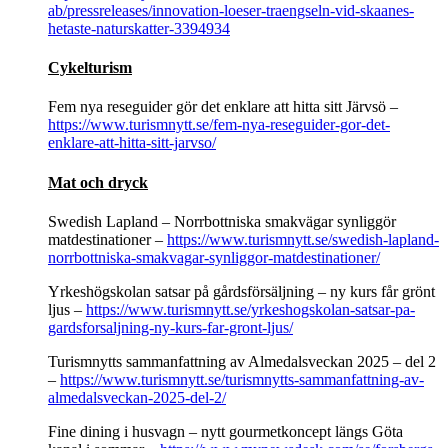
ab/pressreleases/innovation-loeser-traengseln-vid-skaanes-
hetaste-naturskatter-3394934
Cykelturism
Fem nya reseguider gör det enklare att hitta sitt Järvsö –
https://www.turismnytt.se/fem-nya-reseguider-gor-det-
enklare-att-hitta-sitt-jarvso/
Mat och dryck
Swedish Lapland – Norrbottniska smakvägar synliggör
matdestinationer –
https://www.turismnytt.se/swedish-lapland-
norrbottniska-smakvagar-synliggor-matdestinationer/
Yrkeshögskolan satsar på gårdsförsäljning – ny kurs får grönt
ljus –
https://www.turismnytt.se/yrkeshogskolan-satsar-pa-
gardsforsaljning-ny-kurs-far-gront-ljus/
Turismnytts sammanfattning av Almedalsveckan 2025 – del 2
–
https://www.turismnytt.se/turismnytts-sammanfattning-av-
almedalsveckan-2025-del-2/
Fine dining i husvagn – nytt gourmetkoncept längs Göta