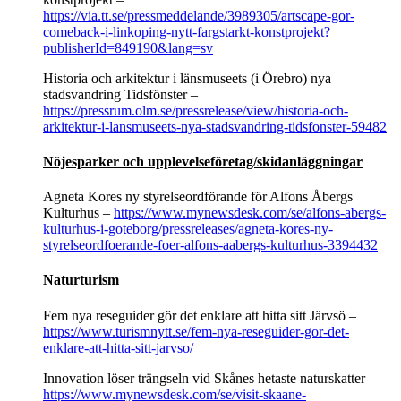
https://via.tt.se/pressmeddelande/3989305/artscape-gor-
comeback-i-linkoping-nytt-fargstarkt-konstprojekt?
publisherId=849190&lang=sv
Historia och arkitektur i länsmuseets (i Örebro) nya
stadsvandring Tidsfönster –
https://pressrum.olm.se/pressrelease/view/historia-och-
arkitektur-i-lansmuseets-nya-stadsvandring-tidsfonster-59482
Nöjesparker och upplevelseföretag/skidanläggningar
Agneta Kores ny styrelseordförande för Alfons Åbergs
Kulturhus –
https://www.mynewsdesk.com/se/alfons-abergs-
kulturhus-i-goteborg/pressreleases/agneta-kores-ny-
styrelseordfoerande-foer-alfons-aabergs-kulturhus-3394432
Naturturism
Fem nya reseguider gör det enklare att hitta sitt Järvsö –
https://www.turismnytt.se/fem-nya-reseguider-gor-det-
enklare-att-hitta-sitt-jarvso/
Innovation löser trängseln vid Skånes hetaste naturskatter –
https://www.mynewsdesk.com/se/visit-skaane-