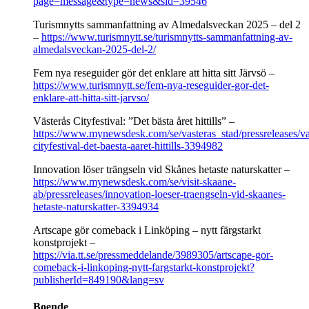
page=message&type=news&sid=39546
Turismnytts sammanfattning av Almedalsveckan 2025 – del 2
–
https://www.turismnytt.se/turismnytts-sammanfattning-av-
almedalsveckan-2025-del-2/
Fem nya reseguider gör det enklare att hitta sitt Järvsö –
https://www.turismnytt.se/fem-nya-reseguider-gor-det-
enklare-att-hitta-sitt-jarvso/
Västerås Cityfestival: ”Det bästa året hittills” –
https://www.mynewsdesk.com/se/vasteras_stad/pressreleases/va
cityfestival-det-baesta-aaret-hittills-3394982
Innovation löser trängseln vid Skånes hetaste naturskatter –
https://www.mynewsdesk.com/se/visit-skaane-
ab/pressreleases/innovation-loeser-traengseln-vid-skaanes-
hetaste-naturskatter-3394934
Artscape gör comeback i Linköping – nytt färgstarkt
konstprojekt –
https://via.tt.se/pressmeddelande/3989305/artscape-gor-
comeback-i-linkoping-nytt-fargstarkt-konstprojekt?
publisherId=849190&lang=sv
Boende