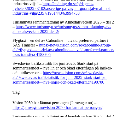
industrins vilja” –
https://etidning.dn.se/p/dagens-
nyheter/2025-07-02/a/sverige-pa-vag-att-gora-sjalvmal-mot-
industrins-vilja/2357/1951443/63994733
Turismnytts sammanfattning av Almedalsveckan 2025 – del 2
–
https://www.turismnytt.se/turismnytts-sammanfattning-av-
almedalsveckan-2025-del-2/
Flygtaxi – en del av Cabonline – utvald preferred partner i
SAS Transfer –
https://news.cision.com/se/cabonline-group-
ab/r/flygtaxi—en-del-av-cabonline—utvald-preferred-partner-
i-sas-transfer,c4183705
Swedavias trafikstatistik för juni 2025: Stark start på
sommarresandet – nya linjer och ökad efterfrågan på inrikes-
och utrikesresor –
https://news.cision.com/se/swedavia-
ab/r/swedavias-trafikstatistik-for-juni-2025–stark-start-pa-
sommarresandet—nya-linjer-och-okad-efterfr,c4190706
Tåg
Vision 2050 har lämnat perrongen (Jarnvagar.nu) –
https://jarnvagar.nu/vision-2050-har-lamnat-perrongen/
Turismnytts sammanfattning av Almedalsveckan 2025 – del 2