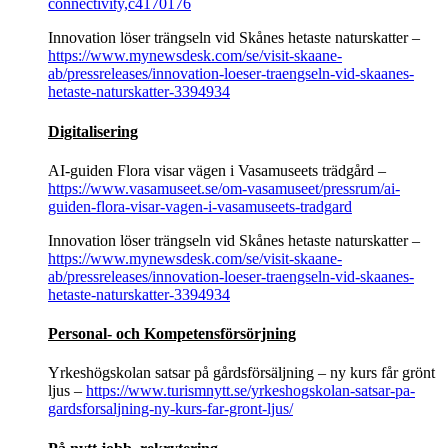
connectivity,c4170176
Innovation löser trängseln vid Skånes hetaste naturskatter –
https://www.mynewsdesk.com/se/visit-skaane-
ab/pressreleases/innovation-loeser-traengseln-vid-skaanes-
hetaste-naturskatter-3394934
Digitalisering
AI-guiden Flora visar vägen i Vasamuseets trädgård –
https://www.vasamuseet.se/om-vasamuseet/pressrum/ai-
guiden-flora-visar-vagen-i-vasamuseets-tradgard
Innovation löser trängseln vid Skånes hetaste naturskatter –
https://www.mynewsdesk.com/se/visit-skaane-
ab/pressreleases/innovation-loeser-traengseln-vid-skaanes-
hetaste-naturskatter-3394934
Personal- och Kompetensförsörjning
Yrkeshögskolan satsar på gårdsförsäljning – ny kurs får grönt
ljus –
https://www.turismnytt.se/yrkeshogskolan-satsar-pa-
gardsforsaljning-ny-kurs-far-gront-ljus/