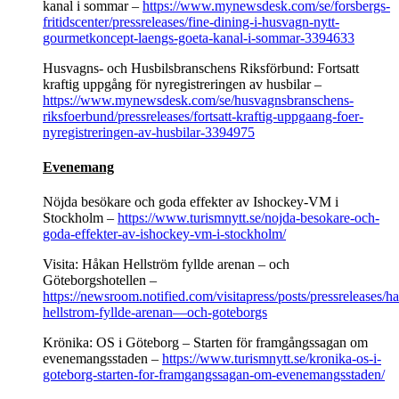
kanal i sommar –
https://www.mynewsdesk.com/se/forsbergs-
fritidscenter/pressreleases/fine-dining-i-husvagn-nytt-
gourmetkoncept-laengs-goeta-kanal-i-sommar-3394633
Husvagns- och Husbilsbranschens Riksförbund: Fortsatt
kraftig uppgång för nyregistreringen av husbilar –
https://www.mynewsdesk.com/se/husvagnsbranschens-
riksfoerbund/pressreleases/fortsatt-kraftig-uppgaang-foer-
nyregistreringen-av-husbilar-3394975
Evenemang
Nöjda besökare och goda effekter av Ishockey-VM i
Stockholm –
https://www.turismnytt.se/nojda-besokare-och-
goda-effekter-av-ishockey-vm-i-stockholm/
Visita: Håkan Hellström fyllde arenan – och
Göteborgshotellen –
https://newsroom.notified.com/visitapress/posts/pressreleases/h
hellstrom-fyllde-arenan—och-goteborgs
Krönika: OS i Göteborg – Starten för framgångssagan om
evenemangsstaden –
https://www.turismnytt.se/kronika-os-i-
goteborg-starten-for-framgangssagan-om-evenemangsstaden/