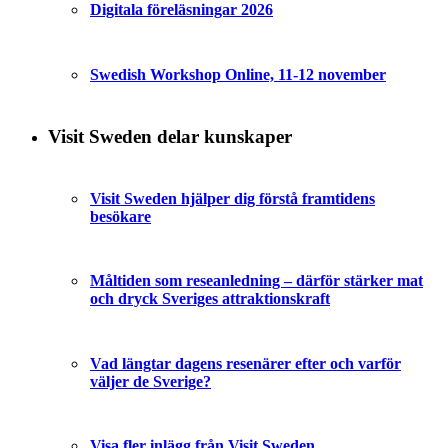
Digitala föreläsningar 2026
Swedish Workshop Online, 11-12 november
Visit Sweden delar kunskaper
Visit Sweden hjälper dig förstå framtidens
besökare
Måltiden som reseanledning – därför stärker mat
och dryck Sveriges attraktionskraft
Vad längtar dagens resenärer efter och varför
väljer de Sverige?
Visa fler inlägg från Visit Sweden