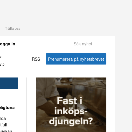
Träffa oss
ogga in
om svensk besöksnäring vecka 31 2026
RSS
Prenumerera på nyhetsbrevet
Sammanfattning av nyheter om svensk besöksnäring vecka 27 2026
Sigtuna
ilda
tfull
mverkan