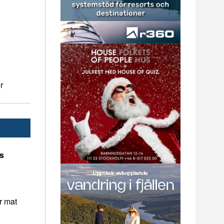
r
ns
r mat