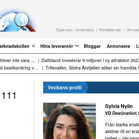
Tipsa oss
Annonsera
Kontakta oss
Om oss
arknadskollen
Hitta leverantör
Bloggar
Annonsera
L
lite styrning
Sammanfattning av nyheter 
Sammanfattning av nyheter om svensk besöksnäring vecka 28 2026
Veckans profil
1111
Sylvia Nylin
VD Destination 
Från starka ensk
aktörer till en kraf
helhet – där sa