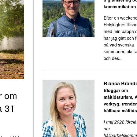
kommunikation
Efter en weekend
Helsingfors till
med min pappa o
har jag gått och 
på vad svenska
kommuner, platsu
och des...
Bianca Brand
Bloggar om
r om
måltidsturism, A
verktyg, trende
a 31
hållbara måltid
I maj 2022 förelä
om
hållbarhetskomm