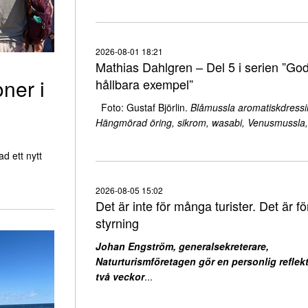
2026-08-01 18:21
Mathias Dahlgren – Del 5 i serien ”Go
oner i
hållbara exempel”
Foto: Gustaf Björlin.
Blåmussla aromatiskdressi
Hängmörad öring, sikrom, wasabi, Venusmussla,
d ett nytt
2026-08-05 15:02
Det är inte för många turister. Det är för
styrning
Johan Engström, generalsekreterare,
Naturturismföretagen gör en personlig reflekt
två veckor
...