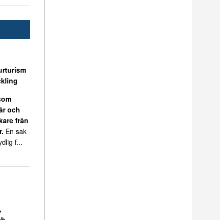
urturism
kling
 som
 år och
kare från
r.
En sak
dlig f...
,
ch