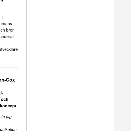
 i
sammans
ch bror
funderat
tvecklare
on-Cox
I-
r och
skoncept
ste jag
unikation