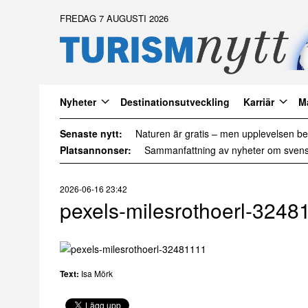
FREDAG 7 AUGUSTI 2026
Nyheter
Destinationsutveckling
Karriär
M
Senaste nytt:
Det är inte för många turister. Det är för 
Platsannonser:
2026-06-16 23:42
pexels-milesrothoerl-3248
Text:
Isa Mörk