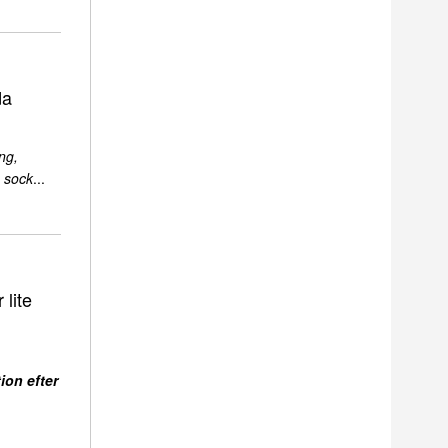
da
ng,
 sock
...
 lite
ion efter