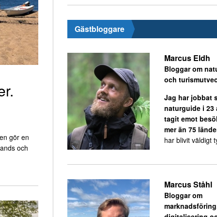
Gästbloggare
Marcus Eldh
Bloggar om nat
och turismutvec
er.
Jag har jobbat
naturguide i 23
tagit emot besö
mer än 75 lände
en gör en
har blivit väldigt ty
llands och
Marcus Ståhl
Bloggar om
marknadsföring
digitalisering o