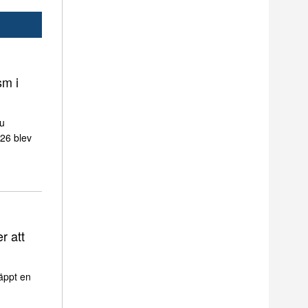
sm i
nu
026 blev
r att
äppt en