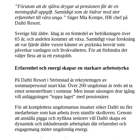
”Förutom att de själva drygar ut pensionen får de en
meningsfull uppgift. Samtidigt som de bidrar med stor
erfarenhet till våra unga.”
Säger Mia Kempe, HR chef på
Daftö Resort.
Sverige blir äldre. Idag är en femtedel av befolkningen över
65 år, och andelen kommer att växa. Samtidigt visar forskning
att var fjärde äldre vuxen känner av psykiska besvär som
påverkar vardagen och livskvaliteten. För att förhindra det
väljer flera att ta ett extrajobb.
Erfarenhet och energi skapar en starkare arbetsstyrka
På Daftö Resort i Strömstad är rekryteringen av
sommarpersonal snart klar. Över 200 ungdomar är redo att ta
emot semesterfirare i sommar. Men innan säsongen drar igång
vill anläggningen ”toppa laget” med pensionärer.
För att komplettera ungdomarnas insatser söker Daftö nu fler
medarbetare som kan arbeta även utanför skolloven. Genom
att anställa pigga och nyfikna seniorer vill Daftö skapa en
dynamisk och inkluderande arbetsplats där erfarenhet och
engagemang möter ungdomlig energi.