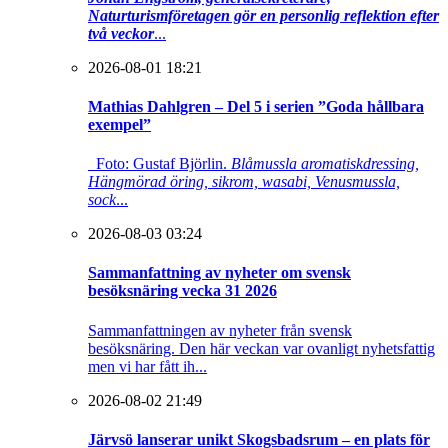
Naturturismföretagen gör en personlig reflektion efter
två veckor
...
2026-08-01 18:21
Mathias Dahlgren – Del 5 i serien ”Goda hållbara
exempel”
Foto: Gustaf Björlin.
Blåmussla aromatiskdressing,
Hängmörad öring, sikrom, wasabi, Venusmussla,
sock
...
2026-08-03 03:24
Sammanfattning av nyheter om svensk
besöksnäring vecka 31 2026
Sammanfattningen av nyheter från svensk
besöksnäring. Den här veckan var ovanligt nyhetsfattig
men vi har fått ih...
2026-08-02 21:49
Järvsö lanserar unikt Skogsbadsrum – en plats för