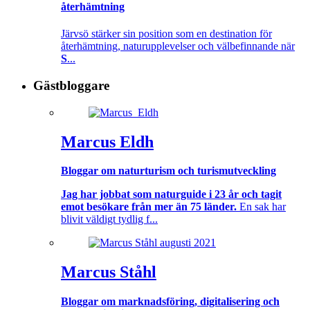
återhämtning
Järvsö stärker sin position som en destination för
återhämtning, naturupplevelser och välbefinnande när
S
...
Gästbloggare
Marcus Eldh
Bloggar om naturturism och turismutveckling
Jag har jobbat som naturguide i 23 år och tagit
emot besökare från mer än 75 länder.
En sak har
blivit väldigt tydlig f...
Marcus Ståhl
Bloggar om marknadsföring, digitalisering och