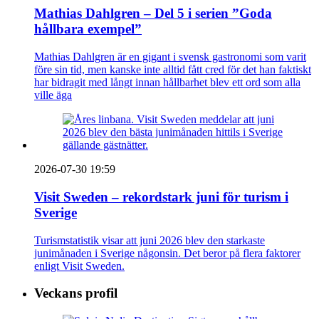
Mathias Dahlgren – Del 5 i serien ”Goda
hållbara exempel”
Mathias Dahlgren är en gigant i svensk gastronomi som varit
före sin tid, men kanske inte alltid fått cred för det han faktiskt
har bidragit med långt innan hållbarhet blev ett ord som alla
ville äga
2026-07-30 19:59
Visit Sweden – rekordstark juni för turism i
Sverige
Turismstatistik visar att juni 2026 blev den starkaste
junimånaden i Sverige någonsin. Det beror på flera faktorer
enligt Visit Sweden.
Veckans profil