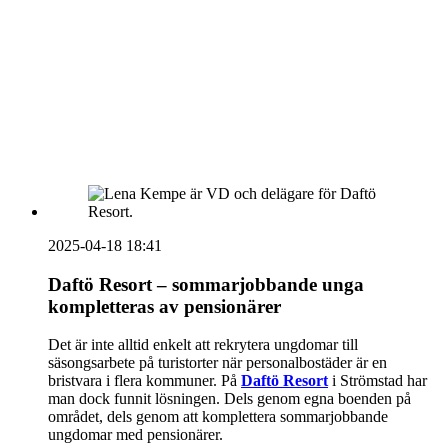
vecka 20 2026
HOUSE OF PEOPLE söker MICE säljare och
Bokning & Säljkoordinator
RSS
Prenumerera på nyhetsbrevet
2025-04-18 18:41
Daftö Resort – sommarjobbande unga
kompletteras av pensionärer
Det är inte alltid enkelt att rekrytera ungdomar till
säsongsarbete på turistorter när personalbostäder är en
bristvara i flera kommuner. På
Daftö Resort
i Strömstad har
man dock funnit lösningen. Dels genom egna boenden på
området, dels genom att komplettera sommarjobbande
ungdomar med pensionärer.