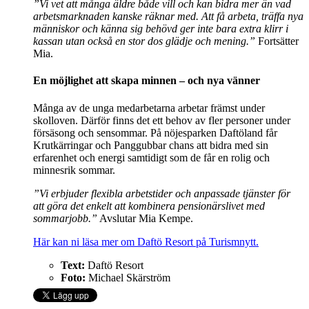
”Vi vet att många äldre både vill och kan bidra mer än vad
arbetsmarknaden kanske räknar med. Att få arbeta, träffa nya
människor och känna sig behövd ger inte bara extra klirr i
kassan utan också en stor dos glädje och mening.”
Fortsätter
Mia.
En möjlighet att skapa minnen – och nya vänner
Många av de unga medarbetarna arbetar främst under
skolloven. Därför finns det ett behov av fler personer under
försäsong och sensommar. På nöjesparken Daftöland får
Krutkärringar och Panggubbar chans att bidra med sin
erfarenhet och energi samtidigt som de får en rolig och
minnesrik sommar.
”Vi erbjuder flexibla arbetstider och anpassade tjänster för
att göra det enkelt att kombinera pensionärslivet med
sommarjobb.”
Avslutar Mia Kempe.
Här kan ni läsa mer om Daftö Resort på Turismnytt.
Text:
Daftö Resort
Foto:
Michael Skärström