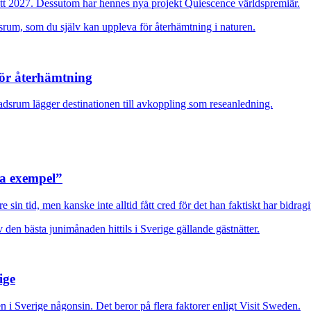
ott 2027. Dessutom har hennes nya projekt Quiescence världspremiär.
för återhämtning
adsrum lägger destinationen till avkoppling som reseanledning.
ra exempel”
sin tid, men kanske inte alltid fått cred för det han faktiskt har bidragi
ige
en i Sverige någonsin. Det beror på flera faktorer enligt Visit Sweden.