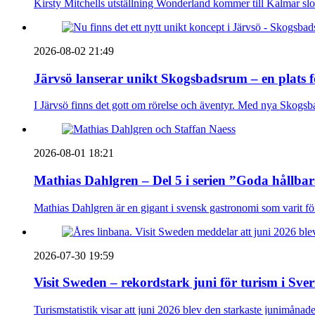
Kirsty Mitchells utställning Wonderland kommer till Kalmar sl
2026-08-02 21:49
Järvsö lanserar unikt Skogsbadsrum – en plats 
I Järvsö finns det gott om rörelse och äventyr. Med nya Skogsb
2026-08-01 18:21
Mathias Dahlgren – Del 5 i serien ”Goda hållba
Mathias Dahlgren är en gigant i svensk gastronomi som varit före 
2026-07-30 19:59
Visit Sweden – rekordstark juni för turism i Sver
Turismstatistik visar att juni 2026 blev den starkaste junimånad