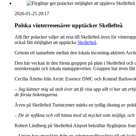
2026-01-25 20:17
Polska vinterresenärer upptäcker Skellefteå
Allt fler polacker väljer att resa till Skellefteå även för vinte
också fått möjlighet att upptäcka
Skellefteå
.
Genom ett samarbete mellan den lokala incoming-aktören Arct
Den här veckan är den första gruppen på plats i Skellefteå och 
norrskensjakt och lokala matupplevelser. Gruppen har även fått
Cecilia Ärlebo från Arctic Essence DMC och Konrad Barlowski 
–
Jag känner mig så stolt över att få visa upp allt vi har att e
de första bokningarna.
Även på Skellefteå Turistcenter märks en tydlig ökning av polsk
–
De är nyfikna och vill hinna med så mycket som möjligt, och
Robert Lindberg på Skellefteå Airport bekräftar flyglinjens framg
– Linjen har utvecklats från en arbetspendlingslinje till att loc