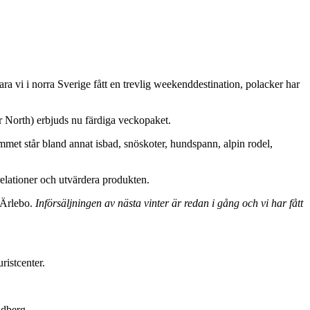
ara vi i norra Sverige fått en trevlig weekenddestination, polacker har
North) erbjuds nu färdiga veckopaket.
mmet står bland annat isbad, snöskoter, hundspann, alpin rodel,
lationer och utvärdera produkten.
a Ärlebo.
Införsäljningen av nästa vinter är redan i gång och vi har fått
ristcenter.
ndberg.