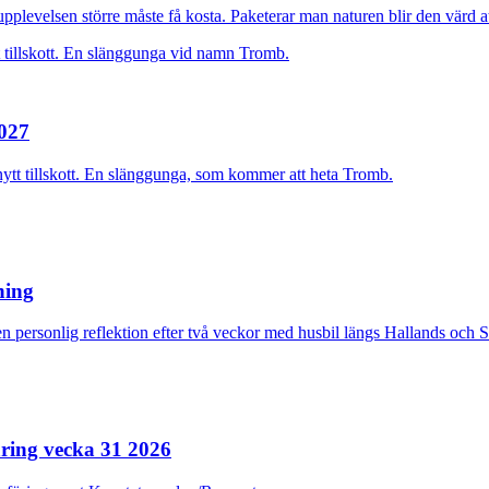
plevelsen större måste få kosta. Paketerar man naturen blir den värd at
2027
nytt tillskott. En slänggunga, som kommer att heta Tromb.
rning
n personlig reflektion efter två veckor med husbil längs Hallands och 
ring vecka 31 2026