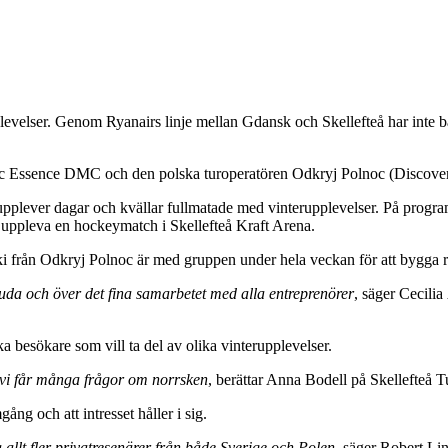
rupplevelser. Genom Ryanairs linje mellan Gdansk och Skellefteå har inte b
ic Essence DMC och den polska turoperatören Odkryj Polnoc (Discover 
upplever dagar och kvällar fullmatade med vinterupplevelser. På progra
 uppleva en hockeymatch i Skellefteå Kraft Arena.
från Odkryj Polnoc är med gruppen under hela veckan för att bygga re
rbjuda och över det fina samarbetet med alla entreprenörer
, säger Cecili
a besökare som vill ta del av olika vinterupplevelser.
 vi får många frågor om norrsken
, berättar Anna Bodell på Skellefteå Tu
ång och att intresset håller i sig.
ka allt fler privatresenärer från både Sverige och Polen
, säger Robert Li