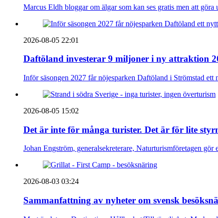
Marcus Eldh bloggar om älgar som kan ses gratis men att göra up
2026-08-05 22:01
Daftöland investerar 9 miljoner i ny attraktion 
Inför säsongen 2027 får nöjesparken Daftöland i Strömstad ett 
2026-08-05 15:02
Det är inte för många turister. Det är för lite sty
Johan Engström, generalsekreterare, Naturturismföretagen gör e
2026-08-03 03:24
Sammanfattning av nyheter om svensk besöksnä