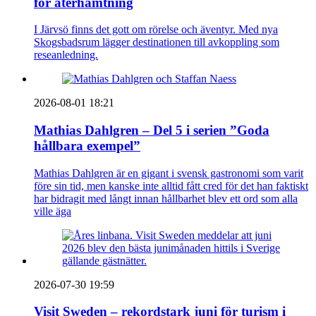
för återhämtning
I Järvsö finns det gott om rörelse och äventyr. Med nya
Skogsbadsrum lägger destinationen till avkoppling som
reseanledning.
2026-08-01 18:21
Mathias Dahlgren – Del 5 i serien ”Goda
hållbara exempel”
Mathias Dahlgren är en gigant i svensk gastronomi som varit
före sin tid, men kanske inte alltid fått cred för det han faktiskt
har bidragit med långt innan hållbarhet blev ett ord som alla
ville äga
2026-07-30 19:59
Visit Sweden – rekordstark juni för turism i