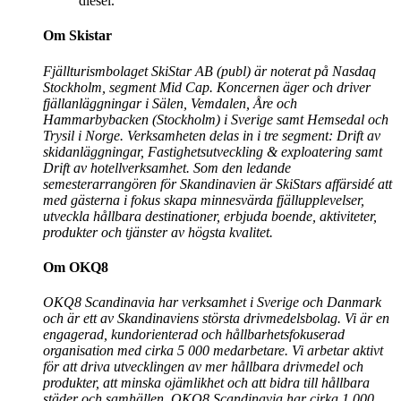
diesel.
Om Skistar
Fjällturismbolaget SkiStar AB (publ) är noterat på Nasdaq
Stockholm, segment Mid Cap. Koncernen äger och driver
fjällanläggningar i Sälen, Vemdalen, Åre och
Hammarbybacken (Stockholm) i Sverige samt Hemsedal och
Trysil i Norge. Verksamheten delas in i tre segment: Drift av
skidanläggningar, Fastighetsutveckling & exploatering samt
Drift av hotellverksamhet. Som den ledande
semesterarrangören för Skandinavien är SkiStars affärsidé att
med gästerna i fokus skapa minnesvärda fjällupplevelser,
utveckla hållbara destinationer, erbjuda boende, aktiviteter,
produkter och tjänster av högsta kvalitet.
Om OKQ8
OKQ8 Scandinavia har verksamhet i Sverige och Danmark
och är ett av Skandinaviens största drivmedelsbolag. Vi är en
engagerad, kundorienterad och hållbarhetsfokuserad
organisation med cirka 5 000 medarbetare. Vi arbetar aktivt
för att driva utvecklingen av mer hållbara drivmedel och
produkter, att minska ojämlikhet och att bidra till hållbara
städer och samhällen. OKQ8 Scandinavia har cirka 1 000