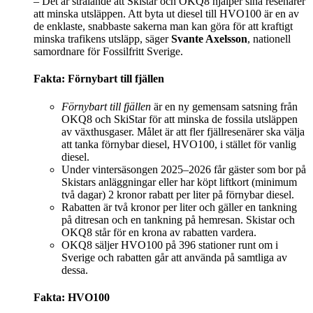
– Det är strålande att Skistar och OKQ8 hjälper sina resenärer
att minska utsläppen. Att byta ut diesel till HVO100 är en av
de enklaste, snabbaste sakerna man kan göra för att kraftigt
minska trafikens utsläpp, säger
Svante Axelsson
, nationell
samordnare för Fossilfritt Sverige.
Fakta: Förnybart till fjällen
Förnybart till fjällen
är en ny gemensam satsning från
OKQ8 och SkiStar för att minska de fossila utsläppen
av växthusgaser. Målet är att fler fjällresenärer ska välja
att tanka förnybar diesel, HVO100, i stället för vanlig
diesel.
Under vintersäsongen 2025–2026 får gäster som bor på
Skistars anläggningar eller har köpt liftkort (minimum
två dagar) 2 kronor rabatt per liter på förnybar diesel.
Rabatten är två kronor per liter och gäller en tankning
på ditresan och en tankning på hemresan. Skistar och
OKQ8 står för en krona av rabatten vardera.
OKQ8 säljer HVO100 på 396 stationer runt om i
Sverige och rabatten går att använda på samtliga av
dessa.
Fakta: HVO100