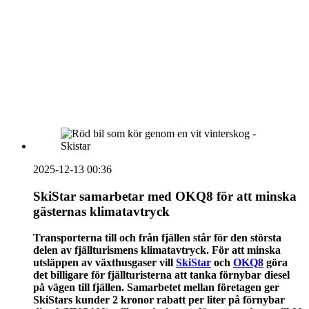
vecka 20 2026
HOUSE OF PEOPLE söker MICE säljare och
Bokning & Säljkoordinator
RSS
Prenumerera på nyhetsbrevet
2025-12-13 00:36
SkiStar samarbetar med OKQ8 för att minska
gästernas klimatavtryck
Transporterna till och från fjällen står för den största
delen av fjällturismens klimatavtryck.
För att minska
utsläppen av växthusgaser vill
SkiStar
och
OKQ8
göra
det billigare för fjällturisterna att tanka förnybar diesel
på vägen till fjällen. Samarbetet mellan företagen ger
SkiStars kunder 2 kronor rabatt per liter på förnybar