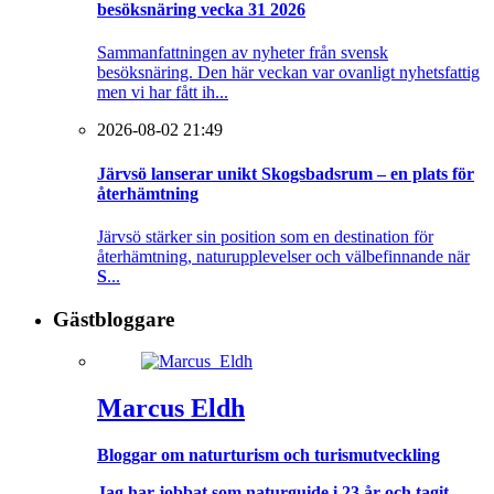
besöksnäring vecka 31 2026
Sammanfattningen av nyheter från svensk
besöksnäring. Den här veckan var ovanligt nyhetsfattig
men vi har fått ih...
2026-08-02 21:49
Järvsö lanserar unikt Skogsbadsrum – en plats för
återhämtning
Järvsö stärker sin position som en destination för
återhämtning, naturupplevelser och välbefinnande när
S
...
Gästbloggare
Marcus Eldh
Bloggar om naturturism och turismutveckling
Jag har jobbat som naturguide i 23 år och tagit