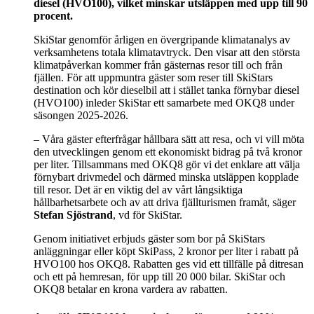
diesel (HVO100), vilket minskar utsläppen med upp till 90
procent.
SkiStar genomför årligen en övergripande klimatanalys av
verksamhetens totala klimatavtryck. Den visar att den största
klimatpåverkan kommer från gästernas resor till och från
fjällen. För att uppmuntra gäster som reser till SkiStars
destination och kör dieselbil att i stället tanka förnybar diesel
(HVO100) inleder SkiStar ett samarbete med OKQ8 under
säsongen 2025-2026.
– Våra gäster efterfrågar hållbara sätt att resa, och vi vill möta
den utvecklingen genom ett ekonomiskt bidrag på två kronor
per liter. Tillsammans med OKQ8 gör vi det enklare att välja
förnybart drivmedel och därmed minska utsläppen kopplade
till resor. Det är en viktig del av vårt långsiktiga
hållbarhetsarbete och av att driva fjällturismen framåt, säger
Stefan Sjöstrand
, vd för SkiStar.
Genom initiativet erbjuds gäster som bor på SkiStars
anläggningar eller köpt SkiPass, 2 kronor per liter i rabatt på
HVO100 hos OKQ8. Rabatten ges vid ett tillfälle på ditresan
och ett på hemresan, för upp till 20 000 bilar. SkiStar och
OKQ8 betalar en krona vardera av rabatten.