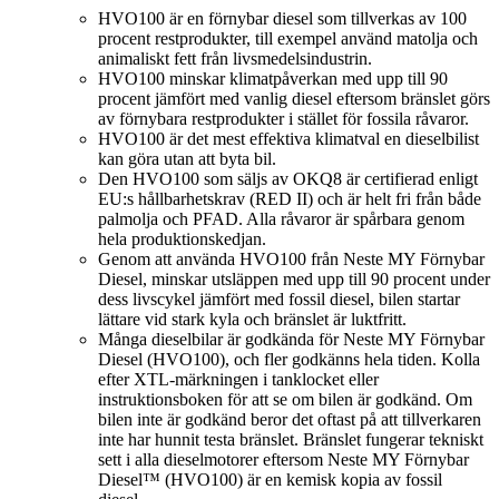
HVO100 är en förnybar diesel som tillverkas av 100
procent restprodukter, till exempel använd matolja och
animaliskt fett från livsmedelsindustrin.
HVO100 minskar klimatpåverkan med upp till 90
procent jämfört med vanlig diesel eftersom bränslet görs
av förnybara restprodukter i stället för fossila råvaror.
HVO100 är det mest effektiva klimatval en dieselbilist
kan göra utan att byta bil.
Den HVO100 som säljs av OKQ8 är certifierad enligt
EU:s hållbarhetskrav (RED II) och är helt fri från både
palmolja och PFAD. Alla råvaror är spårbara genom
hela produktionskedjan.
Genom att använda HVO100 från Neste MY Förnybar
Diesel, minskar utsläppen med upp till 90 procent under
dess livscykel jämfört med fossil diesel, bilen startar
lättare vid stark kyla och bränslet är luktfritt.
Många dieselbilar är godkända för Neste MY Förnybar
Diesel (HVO100), och fler godkänns hela tiden. Kolla
efter XTL-märkningen i tanklocket eller
instruktionsboken för att se om bilen är godkänd. Om
bilen inte är godkänd beror det oftast på att tillverkaren
inte har hunnit testa bränslet. Bränslet fungerar tekniskt
sett i alla dieselmotorer eftersom Neste MY Förnybar
Diesel™ (HVO100) är en kemisk kopia av fossil