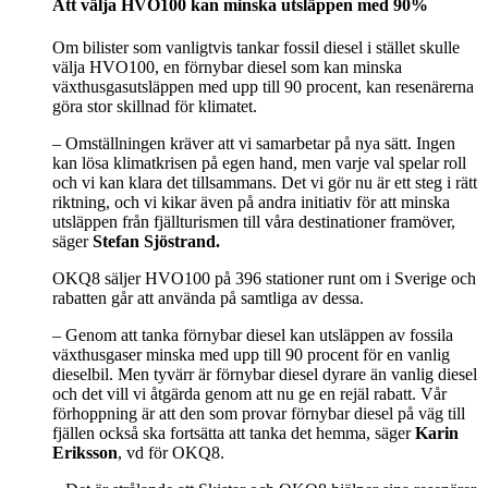
Att välja HVO100 kan minska utsläppen med 90%
Om bilister som vanligtvis tankar fossil diesel i stället skulle
välja HVO100, en förnybar diesel som kan minska
växthusgasutsläppen med upp till 90 procent, kan resenärerna
göra stor skillnad för klimatet.
– Omställningen kräver att vi samarbetar på nya sätt. Ingen
kan lösa klimatkrisen på egen hand, men varje val spelar roll
och vi kan klara det tillsammans. Det vi gör nu är ett steg i rätt
riktning, och vi kikar även på andra initiativ för att minska
utsläppen från fjällturismen till våra destinationer framöver,
säger
Stefan Sjöstrand.
OKQ8 säljer HVO100 på 396 stationer runt om i Sverige och
rabatten går att använda på samtliga av dessa.
– Genom att tanka förnybar diesel kan utsläppen av fossila
växthusgaser minska med upp till 90 procent för en vanlig
dieselbil. Men tyvärr är förnybar diesel dyrare än vanlig diesel
och det vill vi åtgärda genom att nu ge en rejäl rabatt. Vår
förhoppning är att den som provar förnybar diesel på väg till
fjällen också ska fortsätta att tanka det hemma, säger
Karin
Eriksson
, vd för OKQ8.