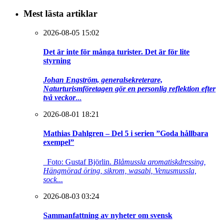
Mest lästa artiklar
2026-08-05 15:02
Det är inte för många turister. Det är för lite
styrning
Johan Engström, generalsekreterare,
Naturturismföretagen gör en personlig reflektion efter
två veckor
...
2026-08-01 18:21
Mathias Dahlgren – Del 5 i serien ”Goda hållbara
exempel”
Foto: Gustaf Björlin.
Blåmussla aromatiskdressing,
Hängmörad öring, sikrom, wasabi, Venusmussla,
sock
...
2026-08-03 03:24
Sammanfattning av nyheter om svensk