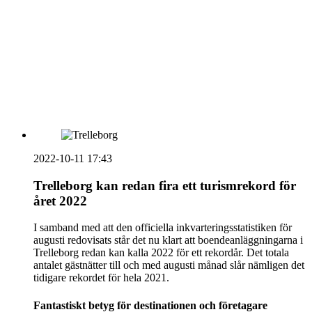
vecka 20 2026
HOUSE OF PEOPLE söker MICE säljare och
Bokning & Säljkoordinator
RSS
Prenumerera på nyhetsbrevet
2022-10-11 17:43
Trelleborg kan redan fira ett turismrekord för
året 2022
I samband med att den officiella inkvarteringsstatistiken för
augusti redovisats står det nu klart att boendeanläggningarna i
Trelleborg redan kan kalla 2022 för ett rekordår. Det totala
antalet gästnätter till och med augusti månad slår nämligen det
tidigare rekordet för hela 2021.
Fantastiskt betyg för destinationen och företagare