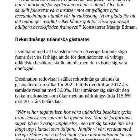
hur vi marknadsför Sydkusten och dess utbud
.
Och här
särskilt fokuserat våra insatser mot att tydligare lyfta
reseanledningar utanför vår huvudsäsong.
Vi är glada för att
det redan ger resultat vilket bådar gott för säsongsmässigt
hållbara besöksflöden framöver.”
Konstaterar Maarja Edman.
Rekordmånga utländska gästnätter
I samband med att bränslepriserna i Sverige började stiga
fanns det viss farhåga att de för destinationen så viktiga
utländska besökare skulle utebli, men den visade sig vara
obefogad.
Destination redovisar i stället rekordmånga utländska
gästnätter där resultat för 2022 hittills överträffar 2017 års
samlade resultat med 36,0%. Här utmärker sig särskilt den
tyska marknaden som ökar med anmärkningsvärda 115,6%
mot 2017 års helårsdata.
“
När vi har tagit pulsen hos våra utländska besökare tycks
bränslepriserna snarare ha gynnat oss. Man är fortfarande
sugen på en Sverige-upplevelse, men tar sig kanske inte lika
långt upp i landet som tidigare. Jämför vi vårt resultat med
övriga Skåne har vi också tagit större marknadsandelar när