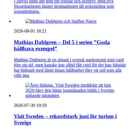
I Järvsö finns det gott om rörelse och äventyr. Med nya
Skogsbadsrum lägger destinationen till avkoppling som
reseanledning.
2026-08-01 18:21
Mathias Dahlgren – Del 5 i serien ”Goda
hållbara exempel”
Mathias Dahlgren är en gigant i svensk gastronomi som varit
före sin tid, men kanske inte alltid fått cred för det han faktiskt
har bidragit med långt innan hållbarhet blev ett ord som alla
ville äga
2026-07-30 19:59
Visit Sweden – rekordstark juni för turism i
Sverige