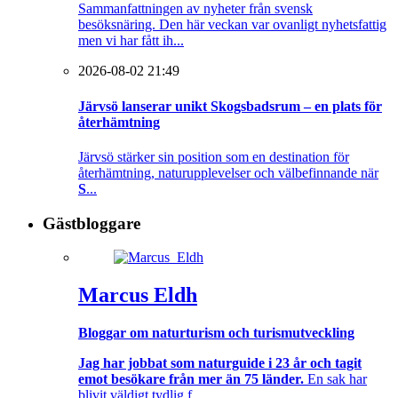
Sammanfattningen av nyheter från svensk
besöksnäring. Den här veckan var ovanligt nyhetsfattig
men vi har fått ih...
2026-08-02 21:49
Järvsö lanserar unikt Skogsbadsrum – en plats för
återhämtning
Järvsö stärker sin position som en destination för
återhämtning, naturupplevelser och välbefinnande när
S
...
Gästbloggare
Marcus Eldh
Bloggar om naturturism och turismutveckling
Jag har jobbat som naturguide i 23 år och tagit
emot besökare från mer än 75 länder.
En sak har
blivit väldigt tydlig f...