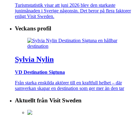
Turismstatistik visar att juni 2026 blev den starkaste
junimånaden i Sverige någonsin. Det beror på flera faktorer
enligt Visit Sweden.
Veckans profil
Sylvia Nylin
VD Destination Sigtuna
Från starka enskilda aktörer till en kraftfull helhet – där
samverkan skapar en destination som ger mer än den tar
Aktuellt från Visit Sweden