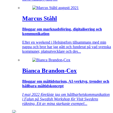
Marcus Ståhl
Bloggar om marknadsföring, digitalisering och
kommunikation
Efter en weekend i Helsingfors tillsammans med min
pappa och bror har jag gått och funderat på vad svenska
kommuner, platsutvecklare och des...
Bianca Brandon-Cox
Bloggar om måltidsturism, AI-verktyg, trender och
hållbara måltidskoncept
I maj 2022 föreläste jag om hållbarhetskommunikation
i Falun på Swedish Workshop för Visit Swedens
räkning. Ett av mina starkaste exempel
...