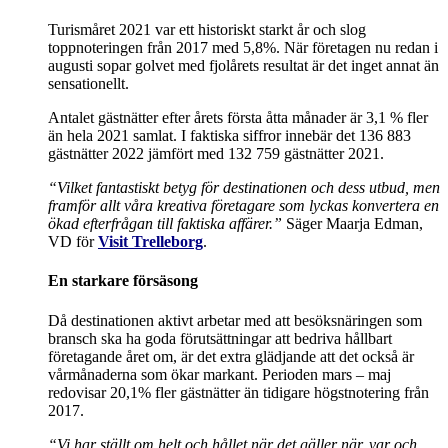
Turismåret 2021 var ett historiskt starkt år och slog
toppnoteringen från 2017 med 5,8%. När företagen nu redan i
augusti sopar golvet med fjolårets resultat är det inget annat än
sensationellt.
Antalet gästnätter efter årets första åtta månader är 3,1 % fler
än hela 2021 samlat. I faktiska siffror innebär det 136 883
gästnätter 2022 jämfört med 132 759 gästnätter 2021.
“
Vilket fantastiskt betyg för destinationen och dess utbud, men
framför allt våra kreativa företagare som lyckas konvertera en
ökad efterfrågan till faktiska affärer
.”
Säger Maarja Edman,
VD för
Visit Trelleborg
.
En starkare försäsong
Då destinationen aktivt arbetar med att besöksnäringen som
bransch ska ha goda förutsättningar att bedriva hållbart
företagande året om, är det extra glädjande att det också är
vårmånaderna som ökar markant. Perioden mars – maj
redovisar 20,1% fler gästnätter än tidigare högstnotering från
2017.
“
Vi har ställt om helt och hållet när det gäller när, var och