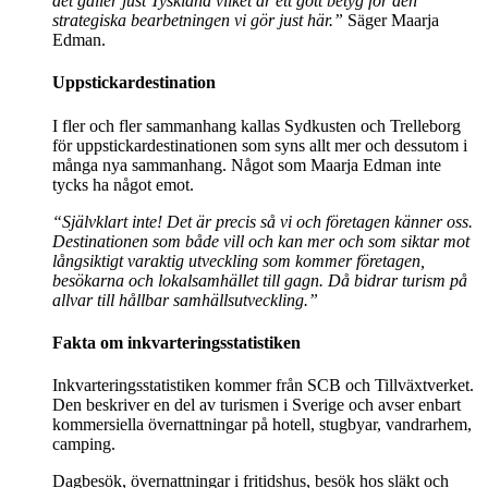
det gäller just Tyskland vilket är ett gott betyg för den
strategiska bearbetningen vi gör just här
.”
Säger Maarja
Edman.
Uppstickardestination
I fler och fler sammanhang kallas Sydkusten och Trelleborg
för uppstickardestinationen som syns allt mer och dessutom i
många nya sammanhang. Något som Maarja Edman inte
tycks ha något emot.
“
Självklart inte! Det är precis så vi och företagen känner oss.
Destinationen som både vill och kan mer och som siktar mot
långsiktigt varaktig utveckling som kommer företagen,
besökarna och lokalsamhället till gagn. Då bidrar turism på
allvar till hållbar samhällsutveckling.
”
Fakta om inkvarteringsstatistiken
Inkvarteringsstatistiken kommer från SCB och Tillväxtverket.
Den beskriver en del av turismen i Sverige och avser enbart
kommersiella övernattningar på hotell, stugbyar, vandrarhem,
camping.
Dagbesök, övernattningar i fritidshus, besök hos släkt och