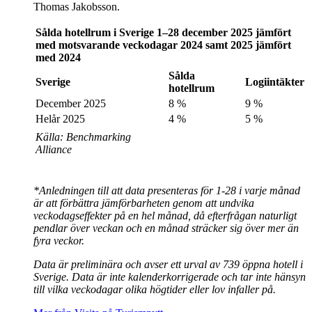
Thomas Jakobsson.
Sålda hotellrum i Sverige 1–28 december 2025 jämfört
med motsvarande veckodagar 2024 samt 2025 jämfört
med 2024
Sålda
Sverige
Logiintäkter
hotellrum
December 2025
8 %
9 %
Helår 2025
4 %
5 %
Källa: Benchmarking
Alliance
*Anledningen till att data presenteras för 1-28 i varje månad
är att förbättra jämförbarheten genom att undvika
veckodagseffekter på en hel månad, då efterfrågan naturligt
pendlar över veckan och en månad sträcker sig över mer än
fyra veckor.
Data är preliminära och avser ett urval av 739 öppna hotell i
Sverige. Data är inte kalenderkorrigerade och tar inte hänsyn
till vilka veckodagar olika högtider eller lov infaller på.