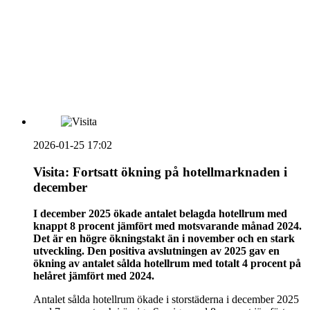
HOUSE OF PEOPLE söker MICE säljare och
Bokning & Säljkoordinator
RSS
Prenumerera på nyhetsbrevet
2026-01-25 17:02
Visita: Fortsatt ökning på hotellmarknaden i
december
I december 2025 ökade antalet belagda hotellrum med
knappt 8 procent jämfört med motsvarande månad 2024.
Det är en högre ökningstakt än i november och en stark
utveckling. Den positiva avslutningen av 2025 gav en
ökning av antalet sålda hotellrum med totalt 4 procent på
helåret jämfört med 2024.
Antalet sålda hotellrum ökade i storstäderna i december 2025