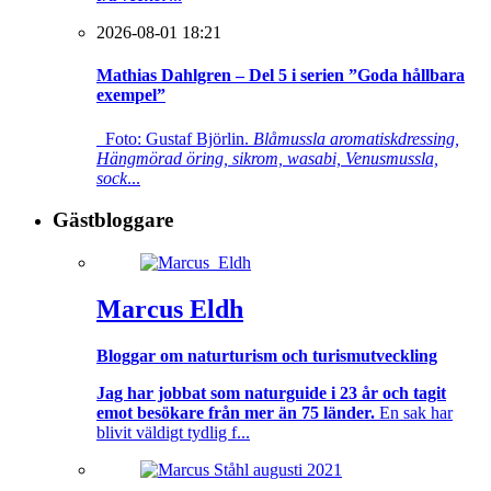
2026-08-01 18:21
Mathias Dahlgren – Del 5 i serien ”Goda hållbara
exempel”
Foto: Gustaf Björlin.
Blåmussla aromatiskdressing,
Hängmörad öring, sikrom, wasabi, Venusmussla,
sock
...
Gästbloggare
Marcus Eldh
Bloggar om naturturism och turismutveckling
Jag har jobbat som naturguide i 23 år och tagit
emot besökare från mer än 75 länder.
En sak har
blivit väldigt tydlig f...