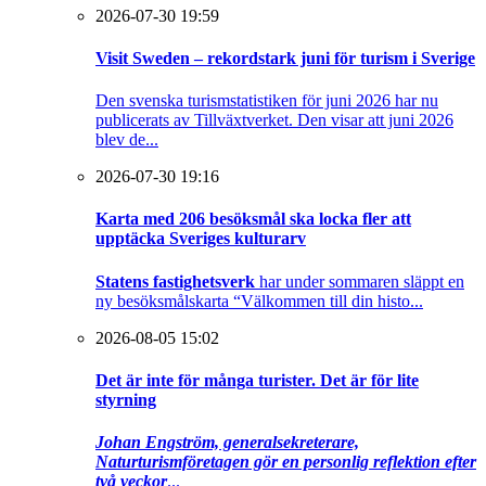
2026-07-30 19:59
Visit Sweden – rekordstark juni för turism i Sverige
Den svenska turismstatistiken för juni 2026 har nu
publicerats av Tillväxtverket. Den visar att juni 2026
blev de...
2026-07-30 19:16
Karta med 206 besöksmål ska locka fler att
upptäcka Sveriges kulturarv
Statens fastighetsverk
har under sommaren släppt en
ny besöksmålskarta “Välkommen till din histo...
2026-08-05 15:02
Det är inte för många turister. Det är för lite
styrning
Johan Engström, generalsekreterare,
Naturturismföretagen gör en personlig reflektion efter
två veckor
...