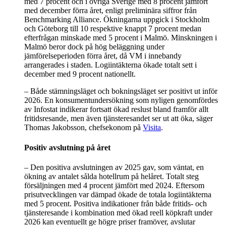
med 7 procent och i övriga Sverige med 8 procent jämfört
med december förra året, enligt preliminära siffror från
Benchmarking Alliance. Ökningarna uppgick i Stockholm
och Göteborg till 10 respektive knappt 7 procent medan
efterfrågan minskade med 5 procent i Malmö. Minskningen i
Malmö beror dock på hög beläggning under
jämförelseperioden förra året, då VM i innebandy
arrangerades i staden. Logiintäkterna ökade totalt sett i
december med 9 procent nationellt.
– Både stämningsläget och bokningsläget ser positivt ut inför
2026. En konsumentundersökning som nyligen genomfördes
av Infostat indikerar fortsatt ökad reslust bland framför allt
fritidsresande, men även tjänsteresandet ser ut att öka, säger
Thomas Jakobsson, chefsekonom på
Visita
.
Positiv avslutning på året
– Den positiva avslutningen av 2025 gav, som väntat, en
ökning av antalet sålda hotellrum på helåret. Totalt steg
försäljningen med 4 procent jämfört med 2024. Eftersom
prisutvecklingen var dämpad ökade de totala logiintäkterna
med 5 procent. Positiva indikationer från både fritids- och
tjänsteresande i kombination med ökad reell köpkraft under
2026 kan eventuellt ge högre priser framöver, avslutar