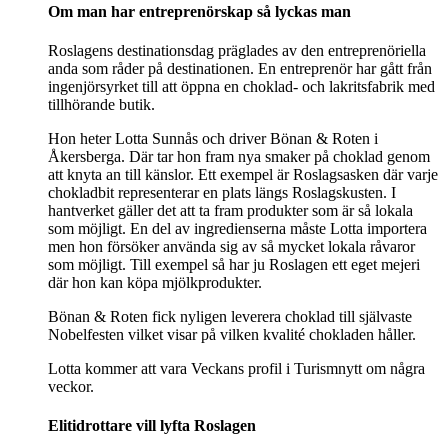
Om man har entreprenörskap så lyckas man
Roslagens destinationsdag präglades av den entreprenöriella
anda som råder på destinationen. En entreprenör har gått från
ingenjörsyrket till att öppna en choklad- och lakritsfabrik med
tillhörande butik.
Hon heter Lotta Sunnås och driver Bönan & Roten i
Åkersberga. Där tar hon fram nya smaker på choklad genom
att knyta an till känslor. Ett exempel är Roslagsasken där varje
chokladbit representerar en plats längs Roslagskusten. I
hantverket gäller det att ta fram produkter som är så lokala
som möjligt. En del av ingredienserna måste Lotta importera
men hon försöker använda sig av så mycket lokala råvaror
som möjligt. Till exempel så har ju Roslagen ett eget mejeri
där hon kan köpa mjölkprodukter.
Bönan & Roten fick nyligen leverera choklad till självaste
Nobelfesten vilket visar på vilken kvalité chokladen håller.
Lotta kommer att vara Veckans profil i Turismnytt om några
veckor.
Elitidrottare vill lyfta Roslagen