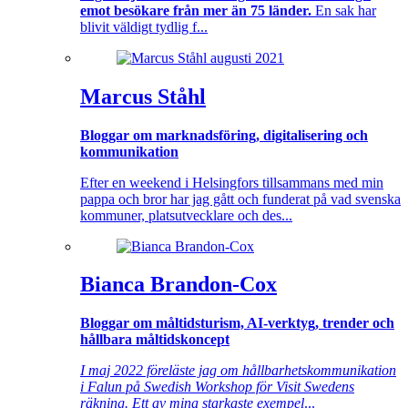
emot besökare från mer än 75 länder.
En sak har
blivit väldigt tydlig f...
Marcus Ståhl
Bloggar om marknadsföring, digitalisering och
kommunikation
Efter en weekend i Helsingfors tillsammans med min
pappa och bror har jag gått och funderat på vad svenska
kommuner, platsutvecklare och des...
Bianca Brandon-Cox
Bloggar om måltidsturism, AI-verktyg, trender och
hållbara måltidskoncept
I maj 2022 föreläste jag om hållbarhetskommunikation
i Falun på Swedish Workshop för Visit Swedens
räkning. Ett av mina starkaste exempel
...