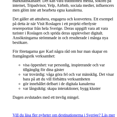
marknadskanaler. Det kan vara traditionell media, sökord på
internet, Tripadvisor, Yelp, Airbnb, sociala medier, influencers
men glöm inte att bearbeta egna kanalerna.
Det gäller att attrahera, engagera och konvertera. Ett exempel
på detta är när Visit Roslagen i ett projekt efterlyste
resereportrar från hela Sverige. Deras uppgift vara att vara
turister i Roslagen och sprida deras upplevelser digitalt.
Ansökningarna strömmade in och resulterade i många nya
besökare.
För företagarna gav Karl några råd om hur man skapar en
framgångsrik verksamhet:
visa öppenhet: var personlig, inspirerande och var
tillgänglig för dina gäster
var trovärdig: våga göra fel och var mänsklig. Det visar
bara på att du vill förbättra verksamheten
gör innehållet delbart i de digitala kanalerna
var långsiktig: skapa interaktioner, bygg kluster
Dagen avslutades med ett trevlig mingel.
Vill du läsa fler nyheter om destinationerna i Sverige? Läs mer