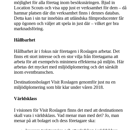
möjlighet för alla företag inom besöksnäringen. Bjud in
Location Scouts och visa upp just er verksamhet för dem – då
hamnar platsen där din verksamhet finns i dennes databas.
Detta kan i sin tur innebära att utländska filmproducenter får
upp ögonen och väljer att spela in just där – vilket ger bra
marknadsföring.
Hållbarhet
Hållbarhet är i fokus när företagen i Roslagen arbetar. Det
finns ett stort intresse och en stor vilja från företagarna att
arbeta för att exempelvis minimera effekterna på miljön. Här
arbetas det mycket med miljödiplomering och det särskilt
inom eventbranschen.
Destinationsbolaget Visit Roslagen genomför just nu en
miljödiplomering som blir klar under våren 2018.
Världsklass
I visionen för Visit Roslagen finns det med att destinationen
skall vara i världsklass. Vad menar man med det? Jo, man
menar på att bolaget och dess företagare ska: