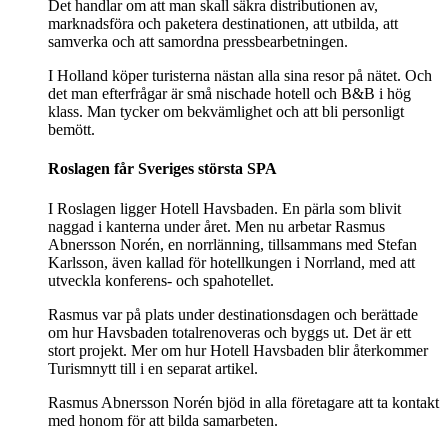
Det handlar om att man skall säkra distributionen av,
marknadsföra och paketera destinationen, att utbilda, att
samverka och att samordna pressbearbetningen.
I Holland köper turisterna nästan alla sina resor på nätet. Och
det man efterfrågar är små nischade hotell och B&B i hög
klass. Man tycker om bekvämlighet och att bli personligt
bemött.
Roslagen får Sveriges största SPA
I Roslagen ligger Hotell Havsbaden. En pärla som blivit
naggad i kanterna under året. Men nu arbetar Rasmus
Abnersson Norén, en norrlänning, tillsammans med Stefan
Karlsson, även kallad för hotellkungen i Norrland, med att
utveckla konferens- och spahotellet.
Rasmus var på plats under destinationsdagen och berättade
om hur Havsbaden totalrenoveras och byggs ut. Det är ett
stort projekt. Mer om hur Hotell Havsbaden blir återkommer
Turismnytt till i en separat artikel.
Rasmus Abnersson Norén bjöd in alla företagare att ta kontakt
med honom för att bilda samarbeten.