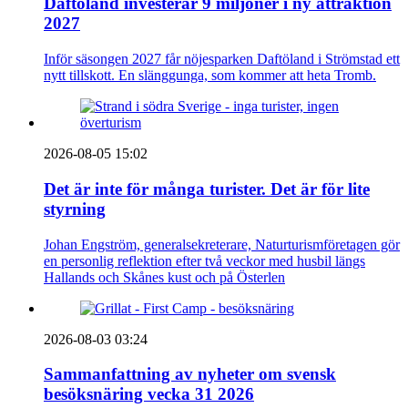
Daftöland investerar 9 miljoner i ny attraktion
2027
Inför säsongen 2027 får nöjesparken Daftöland i Strömstad ett
nytt tillskott. En slänggunga, som kommer att heta Tromb.
2026-08-05 15:02
Det är inte för många turister. Det är för lite
styrning
Johan Engström, generalsekreterare, Naturturismföretagen gör
en personlig reflektion efter två veckor med husbil längs
Hallands och Skånes kust och på Österlen
2026-08-03 03:24
Sammanfattning av nyheter om svensk
besöksnäring vecka 31 2026