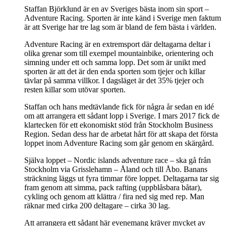
Staffan Björklund är en av Sveriges bästa inom sin sport –
Adventure Racing. Sporten är inte känd i Sverige men faktum
är att Sverige har tre lag som är bland de fem bästa i världen.
Adventure Racing är en extremsport där deltagarna deltar i
olika grenar som till exempel mountainbike, orientering och
simning under ett och samma lopp. Det som är unikt med
sporten är att det är den enda sporten som tjejer och killar
tävlar på samma villkor. I dagsläget är det 35% tjejer och
resten killar som utövar sporten.
Staffan och hans medtävlande fick för några år sedan en idé
om att arrangera ett sådant lopp i Sverige. I mars 2017 fick de
klartecken för ett ekonomiskt stöd från Stockholm Business
Region. Sedan dess har de arbetat hårt för att skapa det första
loppet inom Adventure Racing som går genom en skärgård.
Själva loppet – Nordic islands adventure race – ska gå från
Stockholm via Grisslehamn – Åland och till Åbo. Banans
sträckning läggs ut fyra timmar före loppet. Deltagarna tar sig
fram genom att simma, pack rafting (uppblåsbara båtar),
cykling och genom att klättra / fira ned sig med rep. Man
räknar med cirka 200 deltagare – cirka 30 lag.
Att arrangera ett sådant här evenemang kräver mycket av