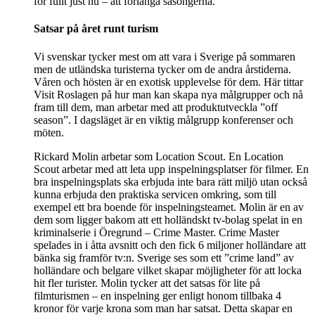
för fullt just nu – att förlänga säsongerna.
Satsar på året runt turism
Vi svenskar tycker mest om att vara i Sverige på sommaren
men de utländska turisterna tycker om de andra årstiderna.
Våren och hösten är en exotisk upplevelse för dem. Här tittar
Visit Roslagen på hur man kan skapa nya målgrupper och nå
fram till dem, man arbetar med att produktutveckla ”off
season”. I dagsläget är en viktig målgrupp konferenser och
möten.
Rickard Molin arbetar som Location Scout. En Location
Scout arbetar med att leta upp inspelningsplatser för filmer. En
bra inspelningsplats ska erbjuda inte bara rätt miljö utan också
kunna erbjuda den praktiska servicen omkring, som till
exempel ett bra boende för inspelningsteamet. Molin är en av
dem som ligger bakom att ett holländskt tv-bolag spelat in en
kriminalserie i Öregrund – Crime Master. Crime Master
spelades in i åtta avsnitt och den fick 6 miljoner holländare att
bänka sig framför tv:n. Sverige ses som ett ”crime land” av
holländare och belgare vilket skapar möjligheter för att locka
hit fler turister. Molin tycker att det satsas för lite på
filmturismen – en inspelning ger enligt honom tillbaka 4
kronor för varje krona som man har satsat. Detta skapar en