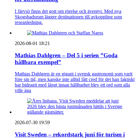
I Järvsö finns det gott om rörelse och äventyr. Med nya
Skogsbadsrum lägger destinationen till avkoppling som
reseanledning.
2026-08-01 18:21
Mathias Dahlgren – Del 5 i serien ”Goda
hållbara exempel”
Mathias Dahlgren är en gigant i svensk gastronomi som varit
före sin tid, men kanske inte alltid fått cred för det han faktiskt
har bidragit med långt innan hållbarhet blev ett ord som alla
ville äga
2026-07-30 19:59
Visit Sweden – rekordstark juni för turism i