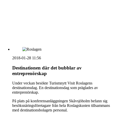
vecka 20 2026
HOUSE OF PEOPLE söker MICE säljare och
Bokning & Säljkoordinator
RSS
Prenumerera på nyhetsbrevet
2018-01-28 11:56
Destinationen där det bubblar av
entreprenörskap
Under veckan besökte Turismnytt Visit Roslagens
destinationsdag. En destinationsdag som präglades av
entreprenörskap.
På plats på konferensanläggningen Skåvsjöholm befann sig
besöksnäringsföretagare från hela Roslagskusten tillsammans
med destinationsbolagets personal.