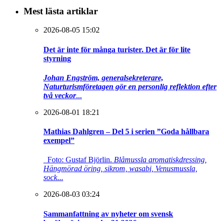
Mest lästa artiklar
2026-08-05 15:02
Det är inte för många turister. Det är för lite
styrning
Johan Engström, generalsekreterare,
Naturturismföretagen gör en personlig reflektion efter
två veckor
...
2026-08-01 18:21
Mathias Dahlgren – Del 5 i serien ”Goda hållbara
exempel”
Foto: Gustaf Björlin.
Blåmussla aromatiskdressing,
Hängmörad öring, sikrom, wasabi, Venusmussla,
sock
...
2026-08-03 03:24
Sammanfattning av nyheter om svensk