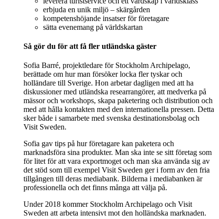
leverera turistservice och ett värdskap i världsklass
erbjuda en unik miljö – skärgården
kompetenshöjande insatser för företagare
sätta evenemang på världskartan
Så gör du för att få fler utländska gäster
Sofia Barré, projektledare för Stockholm Archipelago,
berättade om hur man försöker locka fler tyskar och
holländare till Sverige. Hon arbetar dagligen med att ha
diskussioner med utländska researrangörer, att medverka på
mässor och workshops, skapa paketering och distribution och
med att hålla kontakten med den internationella pressen. Detta
sker både i samarbete med svenska destinationsbolag och
Visit Sweden.
Sofia gav tips på hur företagare kan paketera och
marknadsföra sina produkter. Man ska inte se sitt företag som
för litet för att vara exportmoget och man ska använda sig av
det stöd som till exempel Visit Sweden ger i form av den fria
tillgången till deras mediabank. Bilderna i mediabanken är
professionella och det finns många att välja på.
Under 2018 kommer Stockholm Archipelago och Visit
Sweden att arbeta intensivt mot den holländska marknaden.