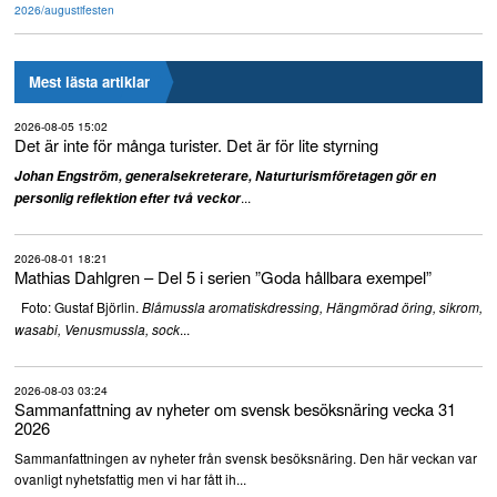
2026/augustifesten
Mest lästa artiklar
2026-08-05 15:02
Det är inte för många turister. Det är för lite styrning
Johan Engström, generalsekreterare, Naturturismföretagen gör en
...
personlig reflektion efter två veckor
2026-08-01 18:21
Mathias Dahlgren – Del 5 i serien ”Goda hållbara exempel”
Foto: Gustaf Björlin.
Blåmussla aromatiskdressing, Hängmörad öring, sikrom,
...
wasabi, Venusmussla, sock
2026-08-03 03:24
Sammanfattning av nyheter om svensk besöksnäring vecka 31
2026
Sammanfattningen av nyheter från svensk besöksnäring. Den här veckan var
ovanligt nyhetsfattig men vi har fått ih...