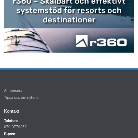
Annonsera
Tipsa oss om nyheter
Kontakt
Telefon:
070-9779252
E-post: