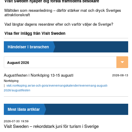
Visit Sweden hjälper dig förstå framtidens besökare
Måltiden som reseanledning – därför stärker mat och dryck Sveriges
attraktionskraft
Vad längtar dagens resenärer efter och varför väljer de Sverige?
Visa fler inlägg från Visit Sweden
Händelser i branschen
Augusti 2026
Augustifesten i Norrköping 13-15 augusti
2026-08-13
Norrköping
visit.norrkoping.se/se-och-gora/evenemangskalender/evenemang-augusti-
2026/augustifesten
Mest lästa artiklar
2026-07-30 19:59
Visit Sweden – rekordstark juni för turism i Sverige