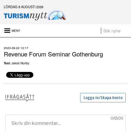
LÖRDAG 8 AUGUSTI 2026
Senaste nytt:
2023-08-22 12:17
Daftöland investerar 9 miljoner i ny attraktion 2027
Revenue Forum Seminar Gothenburg
Platsannonser:
Sammanfattning av nyheter om svensk besöksnäring vecka 28 2026
Text:
Jakob Norrby
a
t