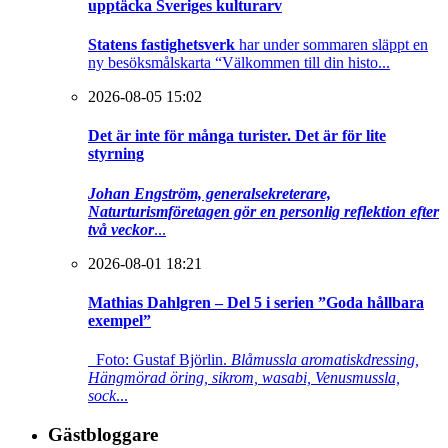
upptäcka Sveriges kulturarv
Statens fastighetsverk
har under sommaren släppt en
ny besöksmålskarta “Välkommen till din histo...
2026-08-05 15:02
Det är inte för många turister. Det är för lite
styrning
Johan Engström, generalsekreterare,
Naturturismföretagen gör en personlig reflektion efter
två veckor
...
2026-08-01 18:21
Mathias Dahlgren – Del 5 i serien ”Goda hållbara
exempel”
Foto: Gustaf Björlin.
Blåmussla aromatiskdressing,
Hängmörad öring, sikrom, wasabi, Venusmussla,
sock
...
Gästbloggare