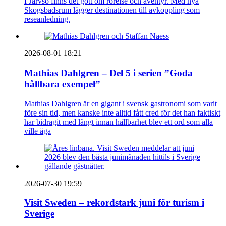
I Järvsö finns det gott om rörelse och äventyr. Med nya
Skogsbadsrum lägger destinationen till avkoppling som
reseanledning.
2026-08-01 18:21
Mathias Dahlgren – Del 5 i serien ”Goda
hållbara exempel”
Mathias Dahlgren är en gigant i svensk gastronomi som varit
före sin tid, men kanske inte alltid fått cred för det han faktiskt
har bidragit med långt innan hållbarhet blev ett ord som alla
ville äga
2026-07-30 19:59
Visit Sweden – rekordstark juni för turism i
Sverige