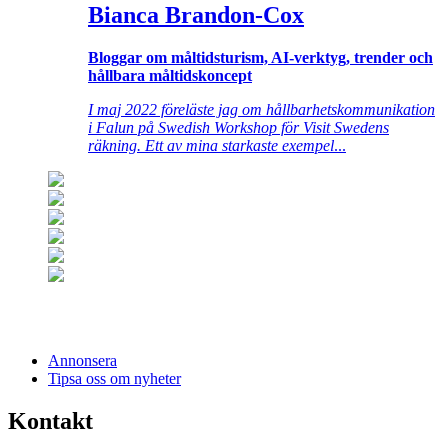
Bianca Brandon-Cox
Bloggar om måltidsturism, AI-verktyg, trender och
hållbara måltidskoncept
I maj 2022 föreläste jag om hållbarhetskommunikation
i Falun på Swedish Workshop för Visit Swedens
räkning. Ett av mina starkaste exempel
...
Annonsera
Tipsa oss om nyheter
Kontakt