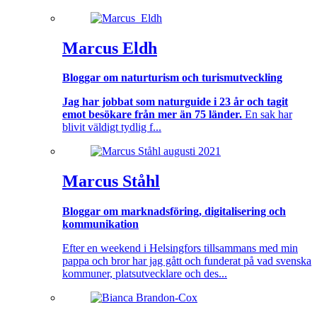
Marcus Eldh
Bloggar om naturturism och turismutveckling
Jag har jobbat som naturguide i 23 år och tagit
emot besökare från mer än 75 länder.
En sak har
blivit väldigt tydlig f...
Marcus Ståhl
Bloggar om marknadsföring, digitalisering och
kommunikation
Efter en weekend i Helsingfors tillsammans med min
pappa och bror har jag gått och funderat på vad svenska
kommuner, platsutvecklare och des...