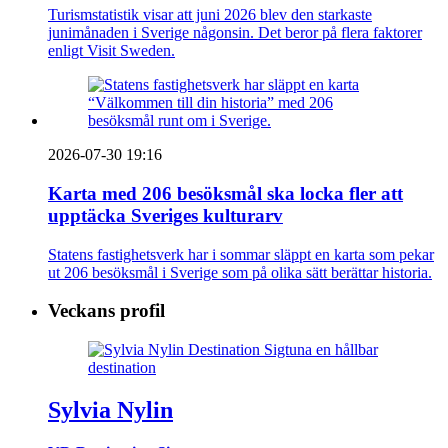
Turismstatistik visar att juni 2026 blev den starkaste
junimånaden i Sverige någonsin. Det beror på flera faktorer
enligt Visit Sweden.
2026-07-30 19:16
Karta med 206 besöksmål ska locka fler att
upptäcka Sveriges kulturarv
Statens fastighetsverk har i sommar släppt en karta som pekar
ut 206 besöksmål i Sverige som på olika sätt berättar historia.
Veckans profil
Sylvia Nylin