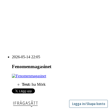
Vidbynäs Gård & Konferens söker efter en driven VD
Sammanfattning av nyheter om svensk besöksnäring
vecka 20 2026
HOUSE OF PEOPLE söker MICE säljare och
Bokning & Säljkoordinator
RSS
Prenumerera på nyhetsbrevet
2026-05-14 22:05
Fenomenmagasinet
Text:
Isa Mörk