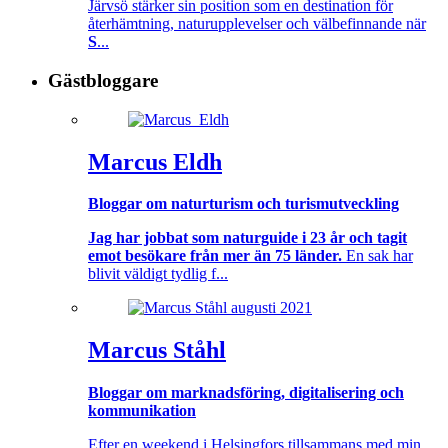
Järvsö stärker sin position som en destination för
återhämtning, naturupplevelser och välbefinnande när
S
...
Gästbloggare
Marcus Eldh
Bloggar om naturturism och turismutveckling
Jag har jobbat som naturguide i 23 år och tagit
emot besökare från mer än 75 länder.
En sak har
blivit väldigt tydlig f...
Marcus Ståhl
Bloggar om marknadsföring, digitalisering och
kommunikation
Efter en weekend i Helsingfors tillsammans med min