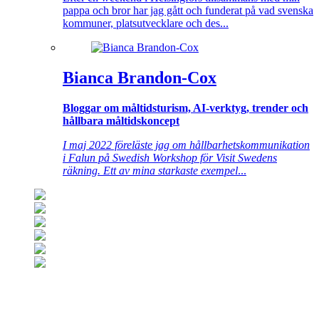
pappa och bror har jag gått och funderat på vad svenska
kommuner, platsutvecklare och des...
Bianca Brandon-Cox
Bloggar om måltidsturism, AI-verktyg, trender och
hållbara måltidskoncept
I maj 2022 föreläste jag om hållbarhetskommunikation
i Falun på Swedish Workshop för Visit Swedens
räkning. Ett av mina starkaste exempel
...