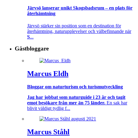
Järvsö lanserar unikt Skogsbadsrum – en plats för
återhämtning
Järvsö stärker sin position som en destination för
återhämtning, naturupplevelser och välbefinnande när
S
...
Gästbloggare
Marcus Eldh
Bloggar om naturturism och turismutveckling
Jag har jobbat som naturguide i 23 år och tagit
emot besökare från mer än 75 länder.
En sak har
blivit väldigt tydlig f...
Marcus Ståhl