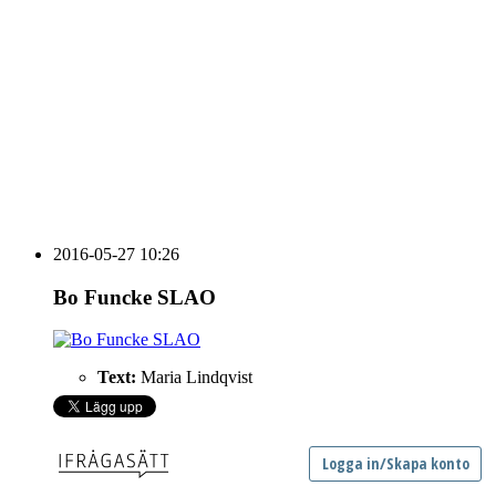
Vidbynäs Gård & Konferens söker efter en driven VD
Sammanfattning av nyheter om svensk besöksnäring
vecka 20 2026
HOUSE OF PEOPLE söker MICE säljare och
Bokning & Säljkoordinator
RSS
Prenumerera på nyhetsbrevet
2016-05-27 10:26
Bo Funcke SLAO
Text:
Maria Lindqvist