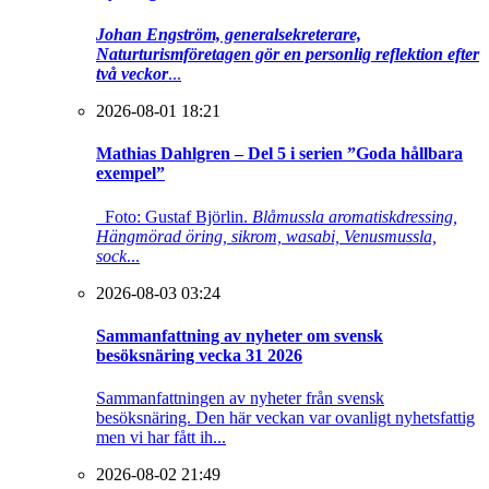
Johan Engström, generalsekreterare,
Naturturismföretagen gör en personlig reflektion efter
två veckor
...
2026-08-01 18:21
Mathias Dahlgren – Del 5 i serien ”Goda hållbara
exempel”
Foto: Gustaf Björlin.
Blåmussla aromatiskdressing,
Hängmörad öring, sikrom, wasabi, Venusmussla,
sock
...
2026-08-03 03:24
Sammanfattning av nyheter om svensk
besöksnäring vecka 31 2026
Sammanfattningen av nyheter från svensk
besöksnäring. Den här veckan var ovanligt nyhetsfattig
men vi har fått ih...
2026-08-02 21:49