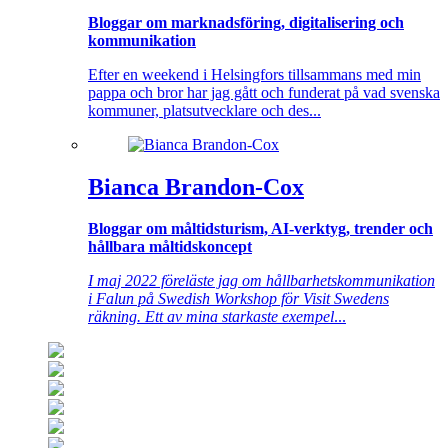
Bloggar om marknadsföring, digitalisering och
kommunikation
Efter en weekend i Helsingfors tillsammans med min
pappa och bror har jag gått och funderat på vad svenska
kommuner, platsutvecklare och des...
Bianca Brandon-Cox
Bloggar om måltidsturism, AI-verktyg, trender och
hållbara måltidskoncept
I maj 2022 föreläste jag om hållbarhetskommunikation
i Falun på Swedish Workshop för Visit Swedens
räkning. Ett av mina starkaste exempel
...