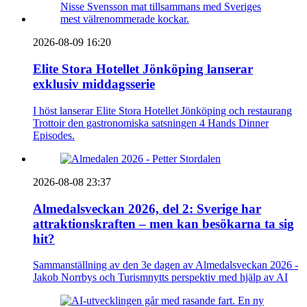
2026-08-09 16:20
Elite Stora Hotellet Jönköping lanserar
exklusiv middagsserie
I höst lanserar Elite Stora Hotellet Jönköping och restaurang
Trottoir den gastronomiska satsningen 4 Hands Dinner
Episodes.
2026-08-08 23:37
Almedalsveckan 2026, del 2: Sverige har
attraktionskraften – men kan besökarna ta sig
hit?
Sammanställning av den 3e dagen av Almedalsveckan 2026 -
Jakob Norrbys och Turismnytts perspektiv med hjälp av AI