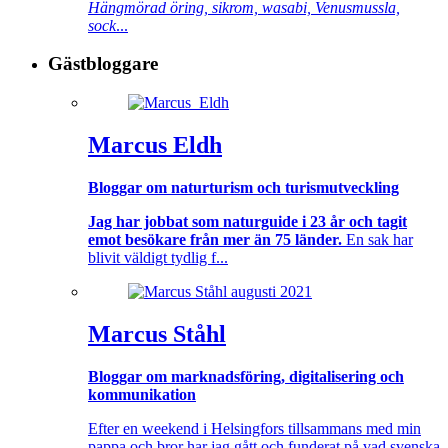
Hängmörad öring, sikrom, wasabi, Venusmussla,
sock
...
Gästbloggare
Marcus Eldh
Bloggar om naturturism och turismutveckling
Jag har jobbat som naturguide i 23 år och tagit
emot besökare från mer än 75 länder.
En sak har
blivit väldigt tydlig f...
Marcus Ståhl
Bloggar om marknadsföring, digitalisering och
kommunikation
Efter en weekend i Helsingfors tillsammans med min
pappa och bror har jag gått och funderat på vad svenska