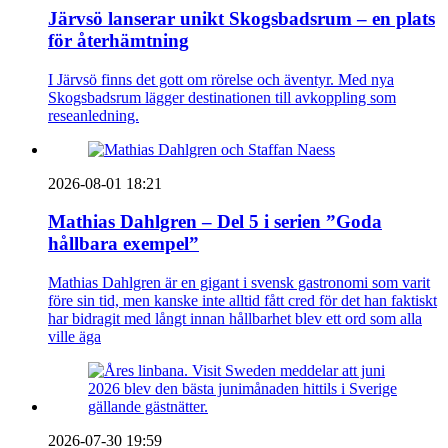
Järvsö lanserar unikt Skogsbadsrum – en plats
för återhämtning
I Järvsö finns det gott om rörelse och äventyr. Med nya
Skogsbadsrum lägger destinationen till avkoppling som
reseanledning.
2026-08-01 18:21
Mathias Dahlgren – Del 5 i serien ”Goda
hållbara exempel”
Mathias Dahlgren är en gigant i svensk gastronomi som varit
före sin tid, men kanske inte alltid fått cred för det han faktiskt
har bidragit med långt innan hållbarhet blev ett ord som alla
ville äga
2026-07-30 19:59