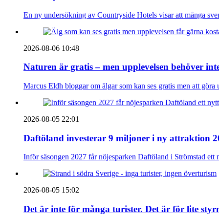
En ny undersökning av Countryside Hotels visar att många sve
2026-08-06 10:48
Naturen är gratis – men upplevelsen behöver int
Marcus Eldh bloggar om älgar som kan ses gratis men att göra up
2026-08-05 22:01
Daftöland investerar 9 miljoner i ny attraktion 
Inför säsongen 2027 får nöjesparken Daftöland i Strömstad ett 
2026-08-05 15:02
Det är inte för många turister. Det är för lite sty