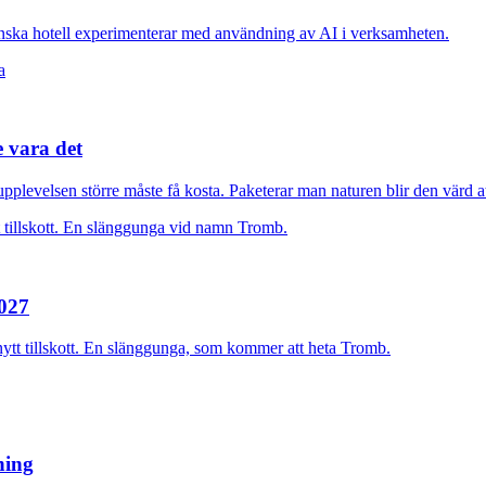
nska hotell experimenterar med användning av AI i verksamheten.
e vara det
plevelsen större måste få kosta. Paketerar man naturen blir den värd at
2027
nytt tillskott. En slänggunga, som kommer att heta Tromb.
rning