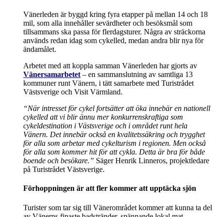
Vänerleden är byggd kring fyra etapper på mellan 14 och 18
mil, som alla innehåller sevärdheter och besöksmål som
tillsammans ska passa för flerdagsturer. Några av sträckorna
används redan idag som cykelled, medan andra blir nya för
ändamålet.
Arbetet med att koppla samman Vänerleden har gjorts av
Vänersamarbetet
– en sammanslutning av samtliga 13
kommuner runt Vänern, i tätt samarbete med Turistrådet
Västsverige och Visit Värmland.
“
När intresset för cykel fortsätter att öka innebär en nationell
cykelled att vi blir ännu mer konkurrenskraftiga som
cykeldestination i Västsverige och i området runt hela
Vänern.
Det innebär också en kvalitetssäkring och trygghet
för alla som arbetar med cykelturism i regionen. Men också
för alla som kommer hit för att cykla. Detta är bra för både
boende och besökare.”
Säger Henrik Linneros, projektledare
på Turistrådet Västsverige.
Förhoppningen är att fler kommer att upptäcka sjön
Turister som tar sig till Vänerområdet kommer att kunna ta del
av Vänerns finaste badstränder, spännande lokal mat,