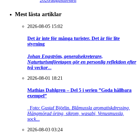
2026/augustifesten
Mest lästa artiklar
2026-08-05 15:02
Det är inte för många turister. Det är för lite
styrning
Johan Engström, generalsekreterare,
Naturturismföretagen gör en personlig reflektion efter
två veckor
...
2026-08-01 18:21
Mathias Dahlgren – Del 5 i serien ”Goda hållbara
exempel”
Foto: Gustaf Björlin.
Blåmussla aromatiskdressing,
Hängmörad öring, sikrom, wasabi, Venusmussla,
sock
...
2026-08-03 03:24