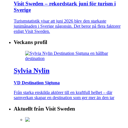
Visit Sweden – rekordstark juni för turism i
Sverige
Turismstatistik visar att juni 2026 blev den starkaste
junimånaden i Sverige någonsin. Det beror på flera faktorer
enligt Visit Sweden.
Veckans profil
Sylvia Nylin
VD Destination Sigtuna
Från starka enskilda aktörer till en kraftfull helhet – där
samverkan skapar en destination som ger mer än den tar
Aktuellt från Visit Sweden