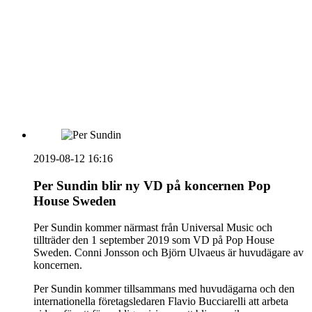
vecka 20 2026
HOUSE OF PEOPLE söker MICE säljare och
Bokning & Säljkoordinator
RSS
Prenumerera på nyhetsbrevet
2019-08-12 16:16
Per Sundin blir ny VD på koncernen Pop
House Sweden
Per Sundin kommer närmast från Universal Music och
tillträder den 1 september 2019 som VD på Pop House
Sweden. Conni Jonsson och Björn Ulvaeus är huvudägare av
koncernen.
Per Sundin kommer tillsammans med huvudägarna och den
internationella företagsledaren Flavio Bucciarelli att arbeta