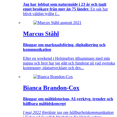
Jag har jobbat som naturguide i 23 år och tagit
emot besökare från mer än 75 länder.
En sak har
blivit väldigt tydlig f...
Marcus Ståhl
Bloggar om marknadsföring, digitalisering och
kommunikation
Efter en weekend i Helsingfors tillsammans med min
pappa och bror har jag gått och funderat på vad svenska
kommuner, platsutvecklare och des...
Bianca Brandon-Cox
Bloggar om måltidsturism, AI-verktyg, trender och
hållbara måltidskoncept
I maj 2022 föreläste jag om hållbarhetskommunikation