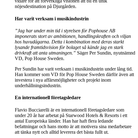
vidare för att förverkliga visionen att bli en unik
nöjesdestination på Djurgården.
Har varit verksam i musikindustrin
”Jag har under min tid i styrelsen för Pophouse AB
imponerats stort av ambitionen, handlingskraften och viljan
hos huvudägarna. Detta i kombination med deras starkt
lysande framtidsvision för bolaget så kände jag en stark
drivkraft att anta utmaningen.”
Säger Per Sundin, nyutnämnd
VD, Pop House Sweden.
Per Sundin har varit verksam i musikindustrin under lång tid.
Han kommer som VD för Pop House Sweden därför även att
investera i nya affärsmöjligheter och projekt inom
underhållningsindustrin.
En internationell företagsledare
Flavio Bucciarelli är en internationell företagsledare som
under 20 år har arbetat på Starwood Hotels & Resorts i ett
antal Europeiska länder. Han har haft flera ledande
befattningar och hans motto är att motivera sina medarbetare
att tänka nytt och alltid leverera det bästa fullt ut.