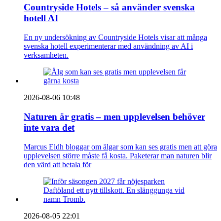
Countryside Hotels – så använder svenska
hotell AI
En ny undersökning av Countryside Hotels visar att många
svenska hotell experimenterar med användning av AI i
verksamheten.
2026-08-06 10:48
Naturen är gratis – men upplevelsen behöver
inte vara det
Marcus Eldh bloggar om älgar som kan ses gratis men att göra
upplevelsen större måste få kosta. Paketerar man naturen blir
den värd att betala för
2026-08-05 22:01