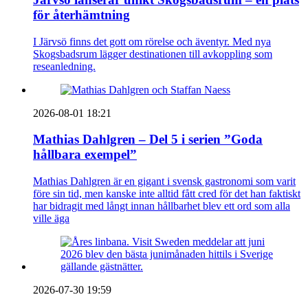
för återhämtning
I Järvsö finns det gott om rörelse och äventyr. Med nya
Skogsbadsrum lägger destinationen till avkoppling som
reseanledning.
2026-08-01 18:21
Mathias Dahlgren – Del 5 i serien ”Goda
hållbara exempel”
Mathias Dahlgren är en gigant i svensk gastronomi som varit
före sin tid, men kanske inte alltid fått cred för det han faktiskt
har bidragit med långt innan hållbarhet blev ett ord som alla
ville äga
2026-07-30 19:59