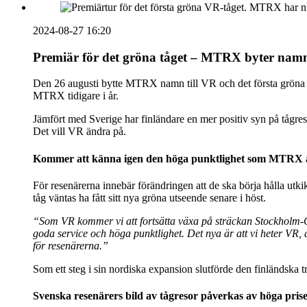
2024-08-27 16:20
Premiär för det gröna tåget – MTRX byter namn
Den 26 augusti bytte MTRX namn till VR och det första gröna V
MTRX tidigare i år.
Jämfört med Sverige har finländare en mer positiv syn på tågres
Det vill VR ändra på.
Kommer att känna igen den höga punktlighet som MTRX 
För resenärerna innebär förändringen att de ska börja hålla utkik
tåg väntas ha fått sitt nya gröna utseende senare i höst.
“Som VR kommer vi att fortsätta växa på sträckan Stockholm
goda service och höga punktlighet. Det nya är att vi heter VR, 
för resenärerna.”
Som ett steg i sin nordiska expansion slutförde den finländska 
Svenska resenärers bild av tågresor påverkas av höga pris