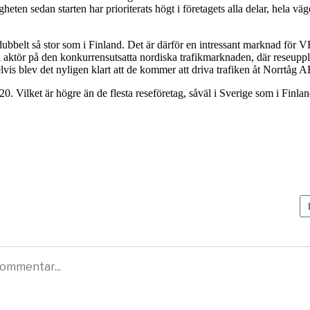
heten sedan starten har prioriterats högt i företagets alla delar, hela vä
ubbelt så stor som i Finland. Det är därför en intressant marknad för VR
ll aktör på den konkurrensutsatta nordiska trafikmarknaden, där reseu
vis blev det nyligen klart att de kommer att driva trafiken åt Norrtåg A
 Vilket är högre än de flesta reseföretag, såväl i Sverige som i Finlan