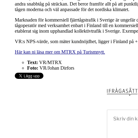
andra snabbtåg på sträckan. Det beror framför allt på att punktlig
tågen moderna och väl anpassade för det nordiska klimatet.
Marknaden för kommersiell fjärrtågstrafik i Sverige är ungefär d
tågoperatör med verksamhet enbart i Finland till en kommersie
etablerat sig inom upphandlad kollektivtrafik i Sverige. Exempel
VR:s NPS-värde, som mäter kundnöjdhet, ligger i Finland på +20.
Här kan ni läsa mer om MTRX på Turismnytt.
Text:
VR/MTRX
Foto:
VR/Johan Dirfors