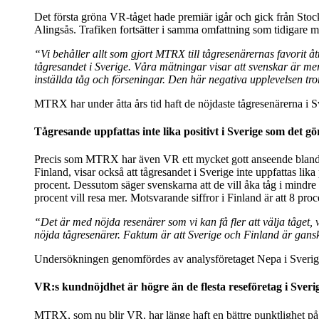
Det första gröna VR-tåget hade premiär igår och gick från Stock
Alingsås. Trafiken fortsätter i samma omfattning som tidigare m
“Vi behåller allt som gjort MTRX till tågresenärernas favorit 
tågresandet i Sverige. Våra mätningar visar att svenskar är mer 
inställda tåg och förseningar. Den här negativa upplevelsen tror 
MTRX har under åtta års tid haft de nöjdaste tågresenärerna i 
Tågresande uppfattas inte lika positivt i Sverige som det gö
Precis som MTRX har även VR ett mycket gott anseende bland 
Finland, visar också att tågresandet i Sverige inte uppfattas lik
procent. Dessutom säger svenskarna att de vill åka tåg i mindre
procent vill resa mer. Motsvarande siffror i Finland är att 8 pro
“Det är med nöjda resenärer som vi kan få fler att välja tåget, 
nöjda tågresenärer. Faktum är att Sverige och Finland är gansk
Undersökningen genomfördes av analysföretaget Nepa i Sverige 
VR:s kundnöjdhet är högre än de flesta reseföretag i Sveri
MTRX, som nu blir VR, har länge haft en bättre punktlighet på 