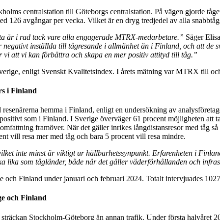
holms centralstation till Göteborgs centralstation. På vägen gjorde tåg
ed 126 avgångar per vecka. Vilket är en dryg tredjedel av alla snabbtå
åtta år i rad tack vare alla engagerade MTRX-medarbetare.”
Säger Elis
negativt inställda till tågresande i allmänhet än i Finland, och att de
vi att vi kan förbättra och skapa en mer positiv attityd till tåg.”
Sverige, enligt Svenskt Kvalitetsindex. I årets mätning var MTRX till o
rs i Finland
resenärerna hemma i Finland, enligt en undersökning av analysföretag
a positivt som i Finland. I Sverige överväger 61 procent möjligheten att 
 omfattning framöver. När det gäller inrikes långdistansresor med tåg s
cent vill resa mer med tåg och bara 5 procent vill resa mindre.
vilket inte minst är viktigt ur hållbarhetssynpunkt. Erfarenheten i Finla
a lika som tågländer, både när det gäller väderförhållanden och infras
och Finland under januari och februari 2024. Totalt intervjuades 1027 
ge och Finland
sträckan Stockholm-Göteborg än annan trafik. Under första halvåret 20