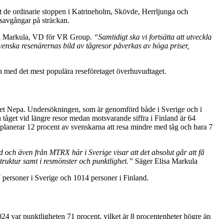
et de ordinarie stoppen i Katrineholm, Skövde, Herrljunga och
gsavgångar på sträckan.
a Markula, VD för VR Group.
“Samtidigt ska vi fortsätta att utveckla
 svenska resenärernas bild av tågresor påverkas av höga priser,
ch med det mest populära reseföretaget överhuvudtaget.
et Nepa. Undersökningen, som är genomförd både i Sverige och i
ta tåget vid längre resor medan motsvarande siffra i Finland är 64
å planerar 12 procent av svenskarna att resa mindre med tåg och bara 7
nd och även från MTRX här i Sverige visar att det absolut går att få
truktur samt i resmönster och punktlighet.”
Säger Elisa Markula
personer i Sverige och 1014 personer i Finland.
24 var punktligheten 71 procent, vilket är 8 procentenheter högre än