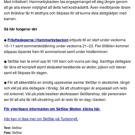
Med initiativet i Hammarbybacken tas engagemanget ett steg längre genom
att ge alla elever möjlighet att delta helt kostnadsfritt. Även medföljande lärare
och föräldrar får fri skidhyra och Skipass för att kunna dela skidglädjen med
barnen.
Så här fungerar det
◆
erbjuds till en start under veckorna
Friluftsdagarna i Hammarbybacken
10–11 samt sommarskidåkning under veckorna 21–23. Fler tillfällen kommer
släppas löpande fram till sommarlovet samt under höstterminen.
◆ SkiStar kan ta emot upp till 100 barn och vuxna per dag. Samtliga deltagare
får låna ett komplett alpint skidpaket bestående av skidor, pjäxor och stavar
samt ett Skipass för dagen.
◆ För att säkerställa en smidig upplevelse samlar SkiStar in skostorlek, längd
och vikt på alla deltagare i förväg. Så att utrustningen är anpassad och redo
vid ankomst. Väl på plats besöker skolklassen SkiStarshop, där personalen
ser till att alla får rätt utrustning och är redo för en dag i backen.
För ytterligare information om SkiStar Motion, klicka här.
Här kan ni läsa mer om SkiStar på Turismnytt.
Text:
SkiStar
Foto:
SkiStar