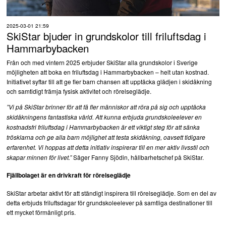
2025-03-01 21:59
SkiStar bjuder in grundskolor till friluftsdag i
Hammarbybacken
Från och med vintern 2025 erbjuder SkiStar alla grundskolor i Sverige
möjligheten att boka en friluftsdag i Hammarbybacken – helt utan kostnad.
Initiativet syftar till att ge fler barn chansen att upptäcka glädjen i skidåkning
och samtidigt främja fysisk aktivitet och rörelseglädje.
”Vi på SkiStar brinner för att få fler människor att röra på sig och upptäcka
skidåkningens fantastiska värld. Att kunna erbjuda grundskoleelever en
kostnadsfri friluftsdag i Hammarbybacken är ett viktigt steg för att sänka
trösklarna och ge alla barn möjlighet att testa skidåkning, oavsett tidigare
erfarenhet. Vi hoppas att detta initiativ inspirerar till en mer aktiv livsstil och
Säger Fanny Sjödin, hållbarhetschef på SkiStar.
skapar minnen för livet.”
Fjällbolaget är en drivkraft för rörelseglädje
SkiStar arbetar aktivt för att ständigt inspirera till rörelseglädje. Som en del av
detta erbjuds friluftsdagar för grundskoleelever på samtliga destinationer till
ett mycket förmånligt pris.