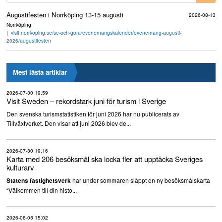
Augustifesten i Norrköping 13-15 augusti
2026-08-13
Norrköping
visit.norrkoping.se/se-och-gora/evenemangskalender/evenemang-augusti-
2026/augustifesten
Mest lästa artiklar
2026-07-30 19:59
Visit Sweden – rekordstark juni för turism i Sverige
Den svenska turismstatistiken för juni 2026 har nu publicerats av
Tillväxtverket. Den visar att juni 2026 blev de...
2026-07-30 19:16
Karta med 206 besöksmål ska locka fler att upptäcka Sveriges
kulturarv
har under sommaren släppt en ny besöksmålskarta
Statens fastighetsverk
“Välkommen till din histo...
2026-08-05 15:02