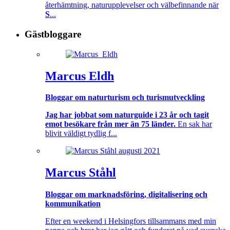
återhämtning, naturupplevelser och välbefinnande när
S
...
Gästbloggare
Marcus Eldh
Bloggar om naturturism och turismutveckling
Jag har jobbat som naturguide i 23 år och tagit
emot besökare från mer än 75 länder.
En sak har
blivit väldigt tydlig f...
Marcus Ståhl
Bloggar om marknadsföring, digitalisering och
kommunikation
Efter en weekend i Helsingfors tillsammans med min