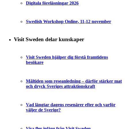
Digitala föreläsningar 2026
Swedish Workshop Online, 11-12 november
Visit Sweden delar kunskaper
Visit Sweden hjälper dig förstå framtidens
besökare
Måltiden som reseanledning – därför stärker mat
och dryck Sveriges attraktionskraft
Vad längtar dagens resenärer efter och varför
väljer de Sverige?
Visa fler inlägg från Visit Sweden