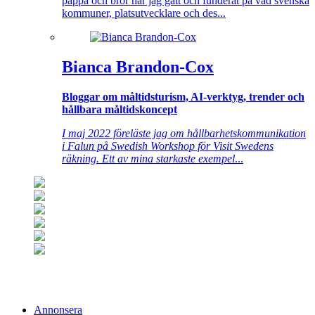
pappa och bror har jag gått och funderat på vad svenska
kommuner, platsutvecklare och des...
Bianca Brandon-Cox
Bloggar om måltidsturism, AI-verktyg, trender och
hållbara måltidskoncept
I maj 2022 föreläste jag om hållbarhetskommunikation
i Falun på Swedish Workshop för Visit Swedens
räkning. Ett av mina starkaste exempel
...
Annonsera