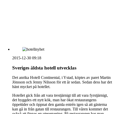
vecka 20 2026
HOUSE OF PEOPLE söker MICE säljare och
Bokning & Säljkoordinator
RSS
Prenumerera på nyhetsbrevet
2015-12-30 09:18
Sveriges äldsta hotell utvecklas
Det anrika Hotell Continental, i Ystad, köptes av paret Martin
Jönsson och Jenny Nilsson för ett år sedan. Sedan dess har det
hänt mycket på hotellet.
Hotellet gick från att vara trestjärnigt till att vara fyrstjärnigt,
det byggdes ett nytt kök, man har ökat restaurangens
öppettider och öppnat den gamla entrén igen så att gästerna
kan gå in från gatan till restaurangen. Till våren kommer det
också att finnas en uteservering. På restaurangen har man