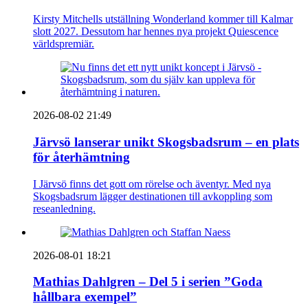
Kirsty Mitchells utställning Wonderland kommer till Kalmar
slott 2027. Dessutom har hennes nya projekt Quiescence
världspremiär.
2026-08-02 21:49
Järvsö lanserar unikt Skogsbadsrum – en plats
för återhämtning
I Järvsö finns det gott om rörelse och äventyr. Med nya
Skogsbadsrum lägger destinationen till avkoppling som
reseanledning.
2026-08-01 18:21
Mathias Dahlgren – Del 5 i serien ”Goda
hållbara exempel”