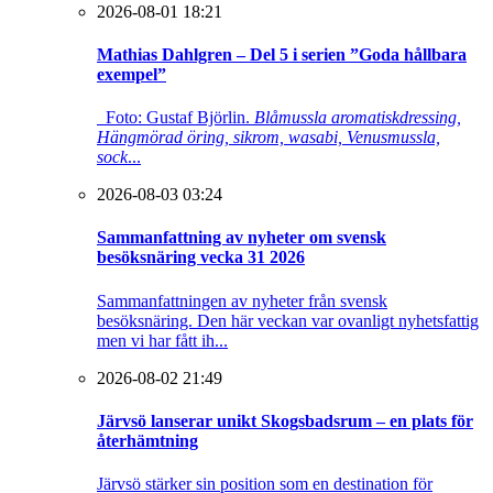
2026-08-01 18:21
Mathias Dahlgren – Del 5 i serien ”Goda hållbara
exempel”
Foto: Gustaf Björlin.
Blåmussla aromatiskdressing,
Hängmörad öring, sikrom, wasabi, Venusmussla,
sock
...
2026-08-03 03:24
Sammanfattning av nyheter om svensk
besöksnäring vecka 31 2026
Sammanfattningen av nyheter från svensk
besöksnäring. Den här veckan var ovanligt nyhetsfattig
men vi har fått ih...
2026-08-02 21:49
Järvsö lanserar unikt Skogsbadsrum – en plats för
återhämtning
Järvsö stärker sin position som en destination för